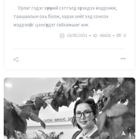
Урлаг гэдэг хүмүүний сэтгэлд хүрэхдээ мэдрэмж,
таашаалын охь болж, харах хийгээд сонсох
мэдрэхүйг цэнгүүлдэг гайхамшиг юм.
19/05/2023
66028
0