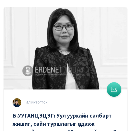
И.Чинтогтох
Б.УУГАНЦЭЦЭГ: Уул уурхайн салбарт
жишиг, сайн туршлагыг үлдээж