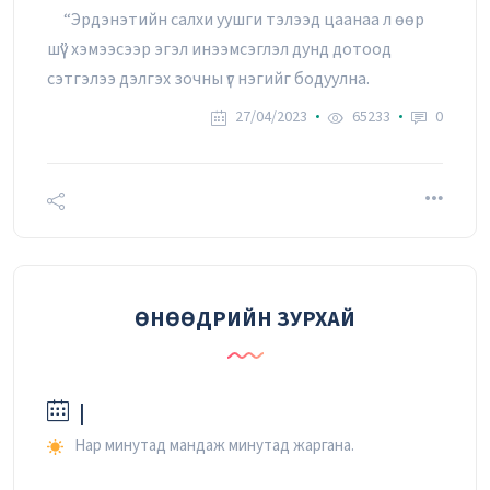
“Эрдэнэтийн салхи уушги тэлээд цаанаа л өөр
шүү” хэмээсээр эгэл инээмсэглэл дунд дотоод
сэтгэлээ дэлгэх зочны үг нэгийг бодуулна.
27/04/2023
65233
0
ӨНӨӨДРИЙН ЗУРХАЙ
|
Нар минутад мандаж минутад жаргана.