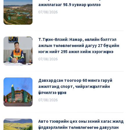
ажиллагааг 98.9 хувиар үнэллээ
07/08/2026
Т.Түмэн-Өлзий: Намар, өвлийн бэлтгэл
ажлын төлөвлөгөөний дагуу 27 бүтцийн
нэгж нийт 295 ажил хийж хэрэгжүүлнэ
07/08/2026
Давхардсан тоогоор 60 мянга гаруй
ажилтанд спорт, чийрэгжүүлэлтийн
үйлчилгээ үзүүлэв
07/08/2026
Авто тээврийн цех оны эхний хагас жилд
үйлдвэрлэлийн төлөвлөгөөгөө давуулан