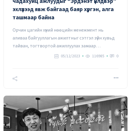
чадахуйц ажлуудыг “Эрдэнэт үйлдвэр”
эхлүүлээд явж байгаад баяр хүргэн, алга
ташмаар байна
Орчин цагийн хүний нөөцийн менежмент нь
аливаа байгууллагын ажилтныг сэтгэл зүйн хувьд
тайван, тогтвортой ажиллуулах замаар
бүтээмжийг дээшлүүлэхэд чиглэж байгааг зочны
05/12/2023
116985
0
яриа өгүүлж байна.