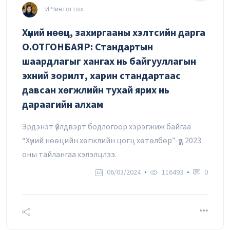
И.Чинтогтох
Хүний нөөц, захиргааны хэлтсийн дарга
О.ОТГОНБАЯР: Стандартын
шаардлагыг хангах нь байгууллагын
эхний зорилт, харин стандартаас
давсан хөгжлийн тухай ярих нь
дараагийн алхам
Эрдэнэт үйлдвэрт бодлогоор хэрэгжиж байгаа
“Хүний нөөцийн хөгжлийн цогц хөтөлбөр”-үүд 2023
оны тайлангаа хэлэлцлээ.
06/03/2024
116493
0