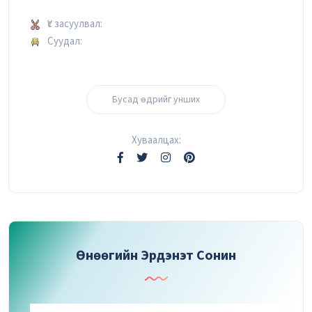
Үс засуулвал:
Суудал:
Бусад өдрийг унших
Хуваалцах:
Өнөөгийн Эрдэнэт Сонин