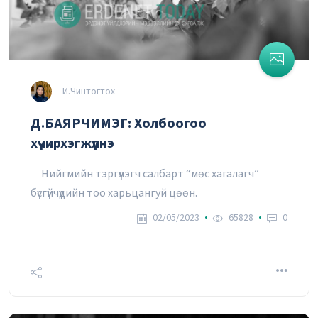
И.Чинтогтох
Д.БАЯРЧИМЭГ: Холбоогоо
хүчирхэгжүүлнэ
Нийгмийн тэргүүлэгч салбарт “мөс хагалагч”
бүсгүйчүүдийн тоо харьцангуй цөөн.
02/05/2023
65828
0