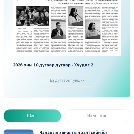
2026 оны 10 дугаар дугаар - Хуудас 3
2026 
Бүх дугаарыг унших
Шинэ
Их уншсан
Чанарын хяналтын хэлтсийн үйл