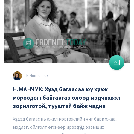
И.Чинтогтох
Н.МАНЧУК: Хүүхэд багаасаа юу хүсэж
мөрөөдөж байгаагаа олоод мэдчихвэл
зорилготой, тууштай байж чадна
Хүүхдэд багаас нь ажил мэргэжлийн чиг баримжаа,
мэдлэг, ойлголт өгснөөр ирээдүйд эзэмших