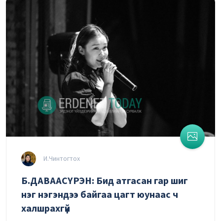
И.Чинтогтох
Б.ДАВААСҮРЭН: Бид атгасан гар шиг
нэг нэгэндээ байгаа цагт юунаас ч
халшрахгүй