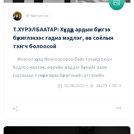
И.Чинтогтох
Т.ХҮРЭЛБААТАР: Хүүхдүүд ардын бүжгээ
бүжиглэхээс гадна мэдлэг, өв соёлын
тээгч болоосой
Монгол хүүхэд Монголоороо байх тухайд оюун
бодлоо чилээж, өөрийн мэддэг бүхнийг зааж
сургахаар тэмүүлж яваа бүжигчний сэтгэлийн
“чавхдас”-ыг хөндлөө.
02/06/2023
66179
0