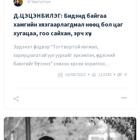
И.Чинтогтох
Д.ЦЭЦЭНБИЛЭГ: Бидэнд байгаа
хамгийн хязгаарлагдмал нөөц бол цаг
хугацаа, гоо сайхан, эрч хүч
Эрдэнэт үйлдвэр “Тогтвортой хөгжил,
хариуцлагатай уул уурхайг эрхэмлэн, үндэсний
баялгийг бүтээнэ” хэмээн эрхэм зорилгоо
тодорхойлсон.
16/08/2023
113342
0