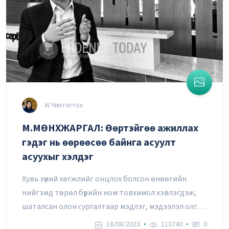
И.Чинтогтох
М.МӨНХЖАРГАЛ: Өөртэйгөө ажиллах
гэдэг нь өөрөөсөө байнга асуулт
асуухыг хэлдэг
Хувь хүний хөгжлийг онцлох болсон өнөөгийн
нийгэмд төрөл бүрийн ном товхимол хэвлэгдэж,
шаталсан олон сургалтаар мэдлэг, мэдээлэл олгож
байгааг та, бид харж байна.
18/08/2023
113740
0