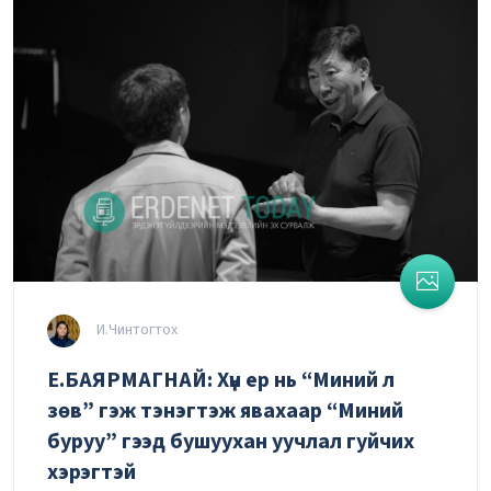
И.Чинтогтох
Е.БАЯРМАГНАЙ: Хүн ер нь “Миний л
зөв” гэж тэнэгтэж явахаар “Миний
буруу” гээд бушуухан уучлал гуйчих
хэрэгтэй