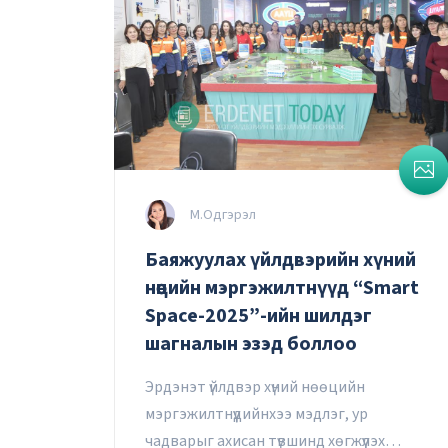
М.Одгэрэл
Баяжуулах үйлдвэрийн хүний
нөөцийн мэргэжилтнүүд “Smart
Space-2025”-ийн шилдэг
шагналын эзэд боллоо
Эрдэнэт үйлдвэр хүний нөөцийн
мэргэжилтнүүдийнхээ мэдлэг, ур
чадварыг ахисан түвшинд хөгжүүлэх