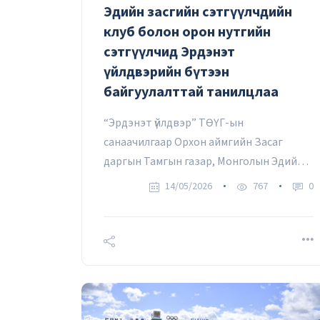
Эдийн засгийн сэтгүүлчдийн
клуб болон орон нутгийн
сэтгүүлчид Эрдэнэт
үйлдвэрийн бүтээн
байгуулалттай танилцлаа
“Эрдэнэт үйлдвэр” ТӨҮГ-ын
санаачилгаар Орхон аймгийн Засаг
даргын Тамгын газар, Монголын Эдийн
засгийн сэтгүүлчдийн клуб, Монголын
14/05/2026
767
0
2026 оны 10 дугаа
сэтгүүлчдийн нэгдсэн эвлэлийн Орхон
аймаг дахь салбар зөвлөл хамтран эдийн
засаг, уул уурхайн салбарын сэтгүүлчдэд
зориулсан Эрдэнэт үйлдвэрийн үйл
ажиллагаатай танилцах үйл ажиллагааг
өнөөдөр зохион байгууллаа.