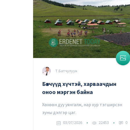
Т.Батчулуун
Бөхчүүд хүчтэй, харваачдын
оноо мэргэн байна
Хөхөөн дуу уянгалж, нар хур тэгширсэн
зуны дэлгэр цаг.
03/07/2026
22453
0