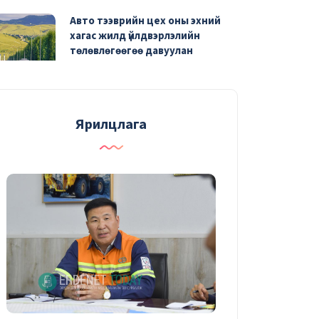
Авто тээврийн цех оны эхний
хагас жилд үйлдвэрлэлийн
төлөвлөгөөгөө давуулан
биелүүлж, зардлаа 25 тэрбум
төгрөгөөр хэмнэжээ
06/08/2026
Ярилцлага
Эрүүл мэндийн урьдчилан
сэргийлэх үзлэгт 2290 ажилтан
хамрагдаад байна
06/08/2026
Засвар, механикийн завод 81.4
тэрбум төгрөгийн бүтээгдэхүүн
үйлдвэрлэжээ
04/08/2026