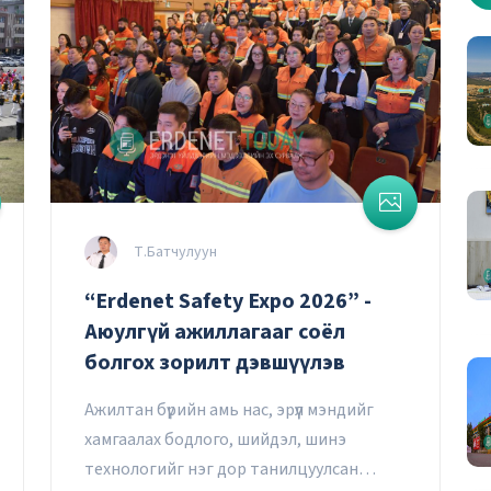
Т.Батчулуун
“Erdenet Safety Expo 2026” -
Аюулгүй ажиллагааг соёл
болгох зорилт дэвшүүлэв
Ажилтан бүрийн амь нас, эрүүл мэндийг
хамгаалах бодлого, шийдэл, шинэ
технологийг нэг дор танилцуулсан