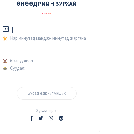
ӨНӨӨДРИЙН ЗУРХАЙ
|
Нар минутад мандаж минутад жаргана.
Үс засуулвал:
Суудал:
Бусад өдрийг унших
Хуваалцах: