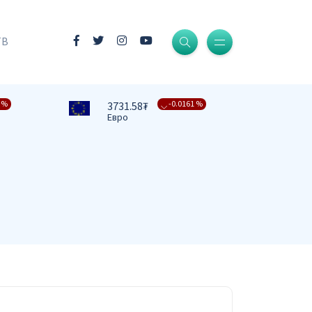
-0.0004 %
3409.39₮
Доллар
ТВ
-0.0161 %
3731.58₮
Евро
 %
-0.0091 %
4332.82₮
Фунт стерлинг
-0.0079 %
476.27₮
Юань
-0.0067 %
37.42₮
Рубль
-0.0232 %
2.59₮
Вон