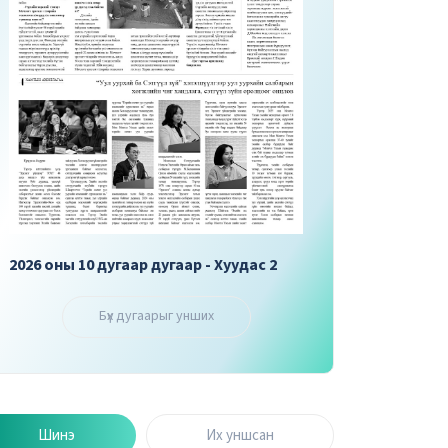
2026 оны 10 дугаар дугаар - Хуудас 3
2026 оны 10 дугаар 
Бүх дугаарыг унших
Шинэ
Их уншсан