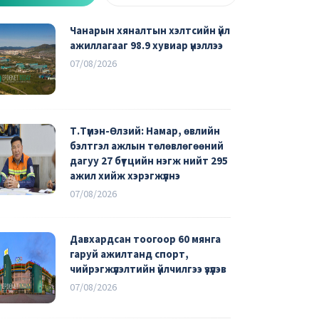
Чанарын хяналтын хэлтсийн үйл
ажиллагааг 98.9 хувиар үнэллээ
07/08/2026
Т.Түмэн-Өлзий: Намар, өвлийн
бэлтгэл ажлын төлөвлөгөөний
дагуу 27 бүтцийн нэгж нийт 295
ажил хийж хэрэгжүүлнэ
07/08/2026
Давхардсан тоогоор 60 мянга
гаруй ажилтанд спорт,
чийрэгжүүлэлтийн үйлчилгээ үзүүлэв
07/08/2026