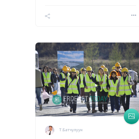
Т.Батчулуун