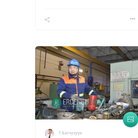
Т.Батчулуун