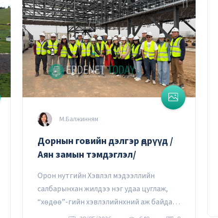
М.Балжинням
Дорнын говийн дэлгэр өдрүүд /
Аян замын тэмдэглэл/
Орон нутгийн Хэвлэл мэдээллийн
салбарынхан жилдээ нэг удаа цуглаж,
“хөдөө”-гийн хэвлэлийнхний аж байдал,
ажил үйлс, жаргал зовлонгоо тогоон