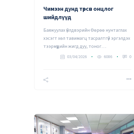
Чимээн дунд төрсөн онцлог
шийдлүүд
Баяжуулах үйлдвэрийн Өөрөө нунтаглах
хэсэгт хөл тавимагц тасралтгүй эргэлдэх
тээрмүүдийн жигд дуу, тоног
төхөөрөмжийн хэмнэлтэй хөдөлгөөн
03/04/2026
6086
0
угтана.