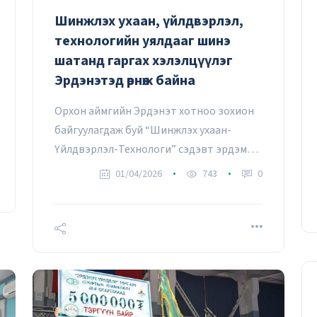
Шинжлэх ухаан, үйлдвэрлэл,
Д.ӨНӨБАТ: Ажилтнуудад
технологийн уялдааг шинэ
эмчилгээ, сувилгаанд зориулж
шатанд гаргах хэлэлцүүлэг
жилд 1.5 сая төгрөг хүртэлх
Эрдэнэтэд өрнөж байна
дэмжлэг олгож байгаа
М.Одгэрэл
29/05/2026
Орхон аймгийн Эрдэнэт хотноо зохион
байгуулагдаж буй “Шинжлэх ухаан-
Үйлдвэрлэл-Технологи” сэдэвт эрдэм
шинжилгээ, хэлэлцүүлгийн хурал нь салбар
01/04/2026
743
0
дундын хамтын ажиллагааг өргөжүүлэх,
шинжлэх ухааны ололтыг үйлдвэрлэлд
нэвтрүүлэх бодит шийдлүүдийг хэлэлцэх
чухал индэр болох юм.