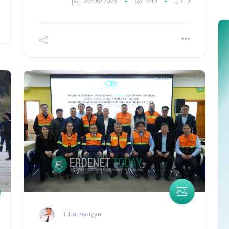
29/05/2026
640
0
дотроо ярилцдаг.
Т.Батчулуун