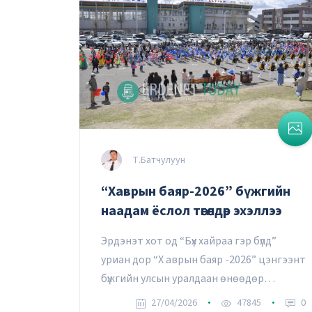
Т.Батчулуун
“Хаврын баяр-2026” бүжгийн
наадам ёслол төгөлдөр эхэллээ
Эрдэнэт хот од “Бүх хайраа гэр бүлд”
уриан дор “Х аврын баяр -2026” цэнгээнт
бүжгийн улсын уралдаан өнөөдөр
эхэллээ.
27/04/2026
47845
0