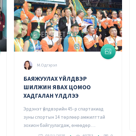
М.Одгэрэл
БАЯЖУУЛАХ ҮЙЛДВЭР
Уурхайн ирээдүйг тооцоологч
ШИЛЖИН ЯВАХ ЦОМОО
инженер
ХАДГАЛАН ҮЛДЛЭЭ
Т.Батчулуун
20/03/2026
Эрдэнэт үйлдвэрийн 45-р спартакиад
зуны спортын 14 төрлөөр амжилттай
зохион байгуулагдаж, өнөөдөр
өндөрлөлөө.