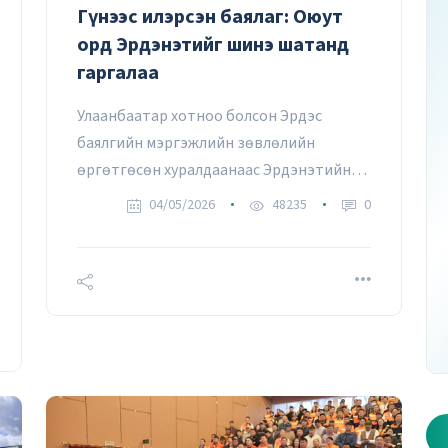
Гүнээс илэрсэн баялаг: Оюут
орд Эрдэнэтийг шинэ шатанд
гаргалаа
Улаанбаатар хотноо болсон Эрдэс
баялгийн мэргэжлийн зөвлөлийн
өргөтгөсөн хуралдаанаас Эрдэнэтийн
ирээдүйг тодорхойлох нэгэн чухал
04/05/2026
48235
0
шийдвэр гарлаа.
р дугаар - Хуудас 1
2026 оны 10 дугаар дугаар - Хуудас 2