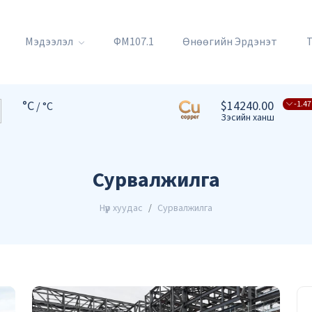
Мэдээлэл
ФМ107.1
Өнөөгийн Эрдэнэт
°C
$14240.00
-1.47
/ °C
Зэсийн ханш
Сурвалжилга
Нүүр хуудас
Сурвалжилга