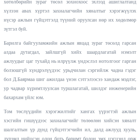
хөтөлбөрийн зураг төсөл зохиохоос эхлээд ашиглалтанд
хүлээн авах хүртэл захиалагчийн хяналтыг хэрэгжүүлэх
нүсэр ажлын гүйцэтгэлд түүний оруулсан нөр их хөдөлмөр
зүтгэл буй.
Барилга байгууламжийн ажлын явцад зураг төсөлд гарсан
алдаа дутагдал, зайлшгүй хийх шаардлагатай нэмэлт
ажлуудыг цаг тухайд нь илрүүлж үндэслэл нотолгоог гарган
болзошгүй хүндрэлүүдээс урьдчилан сэргийлж чадна гэдэг
бол Д.Баярмаа шиг ажилдаа үнэн сэтгэлээсээ хандаж мэдлэг,
ур чадвар хүримтлуулсан туршлагатай, шилдэг инженерийн
бахархам үйлс юм.
Том төслүүдийн хэрэгжилтийг хангах үүрэгтэй ажлын
хэсгийн гишүүдээс захиалагчийг төлөөлөн хийсэн хяналт
шалгалтын үр дүнд гүйцэтгэгчийн ил, далд ажлууд хууль,
дүрэмд нийцсэн олон боть баримт болон эмх цэгцэнд орж