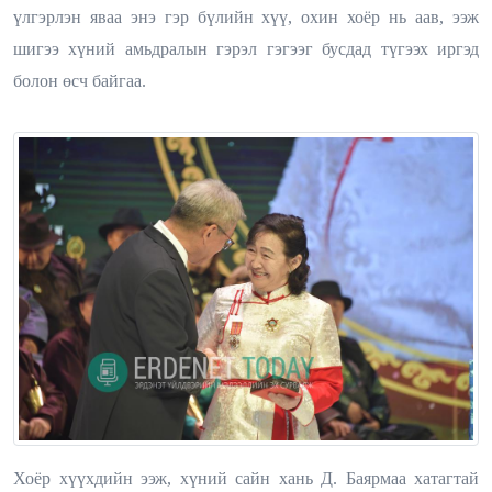
үлгэрлэн яваа энэ гэр бүлийн хүү, охин хоёр нь аав, ээж
шигээ хүний амьдралын гэрэл гэгээг бусдад түгээх иргэд
болон өсч байгаа.
Хоёр хүүхдийн ээж, хүний сайн хань Д. Баярмаа хатагтай