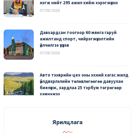
нэгж нийт 295 ажил хийж хэрэгжүүлнэ
07/08/2026
Давхардсан тоогоор 60 мянга гаруй
ажилтанд спорт, чийрэгжүүлэлтийн
үйлчилгээ үзүүлэв
07/08/2026
Авто тээврийн цех оны эхний хагас жилд
үйлдвэрлэлийн төлөвлөгөөгөө давуулан
биелүүлж, зардлаа 25 тэрбум төгрөгөөр
хэмнэжээ
06/08/2026
Эрүүл мэндийн урьдчилан сэргийлэх үзлэгт
Ярилцлага
2290 ажилтан хамрагдаад байна