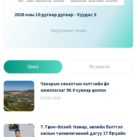
2026 оны 10 дугаар дугаар - Хуудас 3
2026 
Бүх дугаарыг унших
Шинэ
Их уншсан
Чанарын хяналтын хэлтсийн үйл
ажиллагааг 98.9 хувиар үнэллээ
07/08/2026
Т.Түмэн-Өлзий: Намар, өвлийн бэлтгэл
ажлын төлөвлөгөөний дагуу 27 бүтцийн