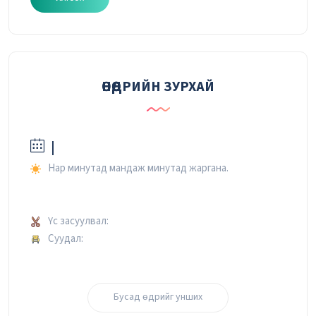
ӨНӨӨДРИЙН ЗУРХАЙ
|
Нар минутад мандаж минутад жаргана.
Үс засуулвал:
Суудал:
Бусад өдрийг унших