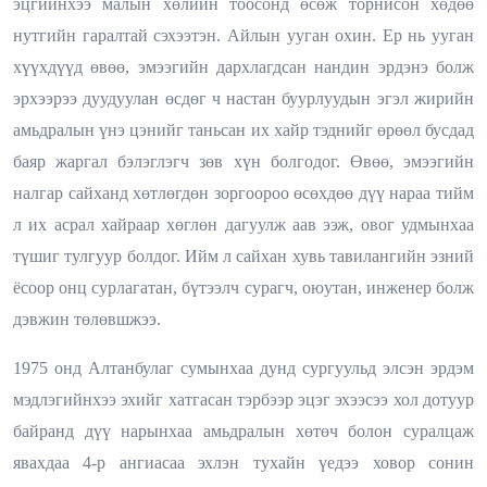
эцгийнхээ малын хөлийн тоосонд өсөж торнисон хөдөө
нутгийн гаралтай сэхээтэн. Айлын ууган охин. Ер нь ууган
хүүхдүүд өвөө, эмээгийн дархлагдсан нандин эрдэнэ болж
эрхээрээ дуудуулан өсдөг ч настан буурлуудын эгэл жирийн
амьдралын үнэ цэнийг таньсан их хайр тэднийг өрөөл бусдад
баяр жаргал бэлэглэгч зөв хүн болгодог. Өвөө, эмээгийн
налгар сайханд хөтлөгдөн зоргоороо өсөхдөө дүү нараа тийм
л их асрал хайраар хөглөн дагуулж аав ээж, овог удмынхаа
түшиг тулгуур болдог. Ийм л сайхан хувь тавилангийн эзний
ёсоор онц сурлагатан, бүтээлч сурагч, оюутан, инженер болж
дэвжин төлөвшжээ.
1975 онд Алтанбулаг сумынхаа дунд сургуульд элсэн эрдэм
мэдлэгийнхээ эхийг хатгасан тэрбээр эцэг эхээсээ хол дотуур
байранд дүү нарынхаа амьдралын хөтөч болон суралцаж
явахдаа 4-р ангиасаа эхлэн тухайн үедээ ховор сонин