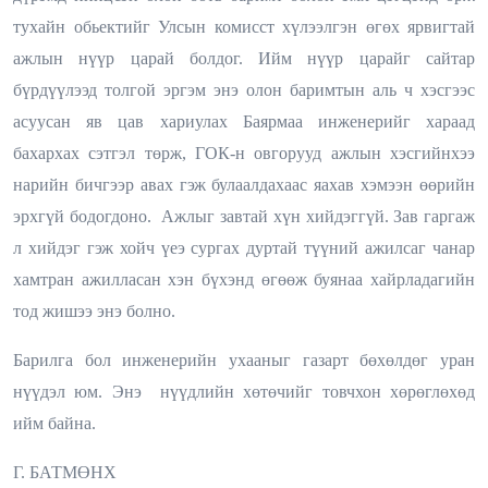
тухайн обьектийг Улсын комисст хүлээлгэн өгөх ярвигтай
ажлын нүүр царай болдог. Ийм нүүр царайг сайтар
бүрдүүлээд толгой эргэм энэ олон баримтын аль ч хэсгээс
асуусан яв цав хариулах Баярмаа инженерийг хараад
бахархах сэтгэл төрж, ГОК-н овгорууд ажлын хэсгийнхээ
нарийн бичгээр авах гэж булаалдахаас яахав хэмээн өөрийн
эрхгүй бодогдоно. Ажлыг завтай хүн хийдэггүй. Зав гаргаж
л хийдэг гэж хойч үеэ сургах дуртай түүний ажилсаг чанар
хамтран ажилласан хэн бүхэнд өгөөж буянаа хайрладагийн
тод жишээ энэ болно.
Барилга бол инженерийн ухааныг газарт бөхөлдөг уран
нүүдэл юм. Энэ нүүдлийн хөтөчийг товчхон хөрөглөхөд
ийм байна.
Г. БАТМӨНХ