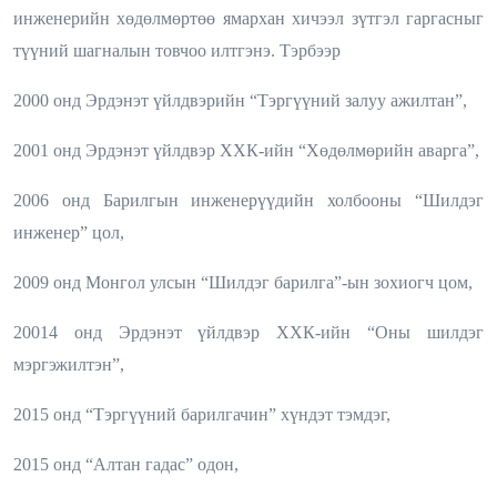
инженерийн хөдөлмөртөө ямархан хичээл зүтгэл гаргасныг
түүний шагналын товчоо илтгэнэ. Тэрбээр
2000 онд Эрдэнэт үйлдвэрийн “Тэргүүний залуу ажилтан”,
2001 онд Эрдэнэт үйлдвэр ХХК-ийн “Хөдөлмөрийн аварга”,
2006 онд Барилгын инженерүүдийн холбооны “Шилдэг
инженер” цол,
2009 онд Монгол улсын “Шилдэг барилга”-ын зохиогч цом,
20014 онд Эрдэнэт үйлдвэр ХХК-ийн “Оны шилдэг
мэргэжилтэн”,
2015 онд “Тэргүүний барилгачин” хүндэт тэмдэг,
2015 онд “Алтан гадас” одон,