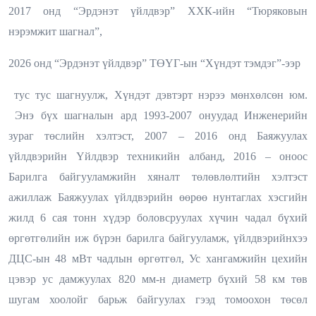
2017 онд “Эрдэнэт үйлдвэр” ХХК-ийн “Тюряковын
нэрэмжит шагнал”,
2026 онд “Эрдэнэт үйлдвэр” ТӨҮГ-ын “Хүндэт тэмдэг”-ээр
тус тус шагнуулж, Хүндэт дэвтэрт нэрээ мөнхөлсөн юм.
Энэ бүх шагналын ард 1993-2007 онуудад Инженерийн
зураг төслийн хэлтэст, 2007 – 2016 онд Баяжуулах
үйлдвэрийн Үйлдвэр техникийн албанд, 2016 – оноос
Барилга байгууламжийн хяналт төлөвлөлтийн хэлтэст
ажиллаж Баяжуулах үйлдвэрийн өөрөө нунтаглах хэсгийн
жилд 6 сая тонн хүдэр боловсруулах хүчин чадал бүхий
өргөтгөлийн иж бүрэн барилга байгууламж, үйлдвэрийнхээ
ДЦС-ын 48 мВт чадлын өргөтгөл, Ус хангамжийн цехийн
цэвэр ус дамжуулах 820 мм-н диаметр бүхий 58 км төв
шугам хоолойг барьж байгуулах гээд томоохон төсөл