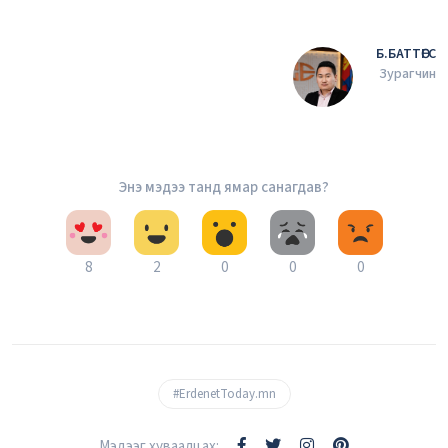
Б.БАТТӨГС
Зурагчин
Энэ мэдээ танд ямар санагдав?
8
2
0
0
0
#ErdenetToday.mn
Мэдээг хуваалцах: