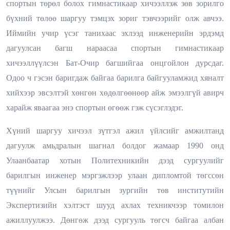
спортын төрөл болох гимнастикаар хичээллэж зөв зорилго
бүхний төлөө шаргуу тэмцэх зориг тэвчээрийг олж авчээ.
Иймийн учир үсэг танихаас эхлээд инженерийн эрдэмд
дагуулсан багш нараасаа спортын гимнастикаар
хичээллүүлсэн Бат-Очир багшийгаа онцгойлон дурсдаг.
Одоо ч гэсэн баригдаж байгаа барилга байгууламжид хяналт
хийхээр эвсэлтэй хөнгөн хөдөлгөөнөөр айж эмээлгүй авирч
харайж яваагаа энэ спортын өгөөж гэж сүсэглэдэг.
Хүний шаргуу хичээл зүтгэл ажил үйлсийг амжилтанд
дагуулж амьдралын шагнал болдог жамаар 1990 онд
Улаанбаатар хотын Политехникийн дээд сургуулийг
барилгын инженер мэргэжлээр улаан дипломтой төгссөн
түүнийг Улсын барилгын зургийн төв институтийн
Экспертизийн хэлтэст шууд ахлах техникчээр томилон
ажиллуулжээ. Дөнгөж дээд сургууль төгсч байгаа албан