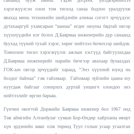
санаанд бууж байна. Тэдэн дотроос үйлдвэрийнхээ
хэрэгжүүлсэн олон том төсөлд санаа бодлоо уралдуулж
явахад минь техникийн шийдлийн аливаа согогт эрчүүдээс
дутахааргүй ухамсарын “шанаа” өгдөг оюуны бядтай овгор
хүүхнүүдийн нэг болох Д.Баярмаа инженерийн дүр санаанд
буухад түүний тухай хэрэг, хөрөг нийтлэл бичихээр шийдэв.
Томоохон төсөл хэрэгжүүлэх ажлын хэсгүүд байгуулахдаа
Д.Баярмаа инженерийг нарийн бичгээр авахаар булаалдах
ГОК-ын овгор эрчүүдийг хараад, “Энэ хүүхний юунд нь
болдог байнаа” гэж гайхмаар. Гайхмаар зүйлийн цаана юу
нуугдаж байгааг сонирхох дуртай уншигч олондоо энэ
нийтлэлийг өргөн барьяа.
Гүнчин овогтой Доржийн Баярмаа инженер бол 1967 онд
Төв аймгийн Алтанбулаг сумын Бор-Өндөр хайрханы өвөрт
хүн эрдэнийн заяаг олж төрөөд Туул голын усаар угаалган