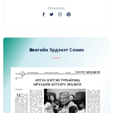
Хуваалцах:
Өнөөгийн Эрдэнэт Сонин