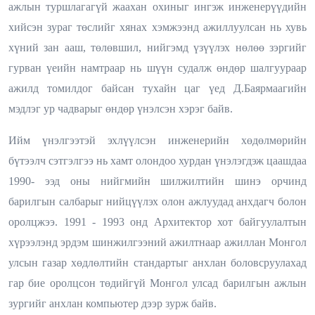
ажлын туршлагагүй жаахан охиныг ингэж инженерүүдийн
хийсэн зураг төслийг хянах хэмжээнд ажиллуулсан нь хувь
хүний зан ааш, төлөвшил, нийгэмд үзүүлэх нөлөө зэргийг
гурван үеийн намтраар нь шүүн судалж өндөр шалгуураар
ажилд томилдог байсан тухайн цаг үед Д.Баярмаагийн
мэдлэг ур чадварыг өндөр үнэлсэн хэрэг байв.
Ийм үнэлгээтэй эхлүүлсэн инженерийн хөдөлмөрийн
бүтээлч сэтгэлгээ нь хамт олондоо хурдан үнэлэгдэж цаашдаа
1990- ээд оны нийгмийн шилжилтийн шинэ орчинд
барилгын салбарыг нийцүүлэх олон ажлуудад анхдагч болон
оролцжээ. 1991 - 1993 онд Архитектор хот байгуулалтын
хүрээлэнд эрдэм шинжилгээний ажилтнаар ажиллан Монгол
улсын газар хөдлөлтийн стандартыг анхлан боловсруулахад
гар бие оролцсон төдийгүй Монгол улсад барилгын ажлын
зургийг анхлан компьютер дээр зурж байв.