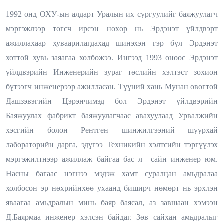
1992 онд ОХУ-ын алдарт Уралын их сургуулийг баяжуулагч
мэргэжлээр төгсч ирсэн нөхөр нь Эрдэнэт үйлдвэрт
ажиллахаар хуваарилагдахад шинэхэн гэр бүл Эрдэнэт
хоттой хувь заяагаа холбожээ. Ингээд 1993 оноос Эрдэнэт
үйлдвэрийн Инженерийн зураг төслийн хэлтэст зохион
бүтээгч инженерээр ажилласан. Түүний хань Мунан овогтой
Дашзэвэгийн Цэрэнчимэд бол Эрдэнэт үйлдвэрийн
Баяжуулах фабрикт баяжуулагчаас авахуулаад Урвалжийн
хэсгийн болон Рентген шинжилгээний шуурхай
лабораторийн дарга, эдүгээ Техникийн хэлтсийн тэргүүлэх
мэргэжилтнээр ажиллаж байгаа бас л сайн инженер юм.
Насны багаас нэгнээ мэдэж хамт суралцан амьдралаа
холбосон эр нөхрийнхөө ухаанд биширч нөмөрт нь эрхлэн
яваагаа амьдралын минь баяр баясал, аз завшаан хэмээн
Д.Баярмаа инженер хэлсэн байдаг. Зөв сайхан амьдралыг