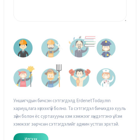
Уншигчдын бичсэн сэтгэгдэлд ErdenetToday.mn
хариуцлага хүлээхгүй болно. Та сэтгэгдэл бичихдээ хууль
зүйн болон ёс суртахууны хэм хэмжээг хүндэтгэнэ үү. Хэм
хэмжээг зөрчсөн сэтгэгдэлийг админ устгах эрхтэй.
Илгээх