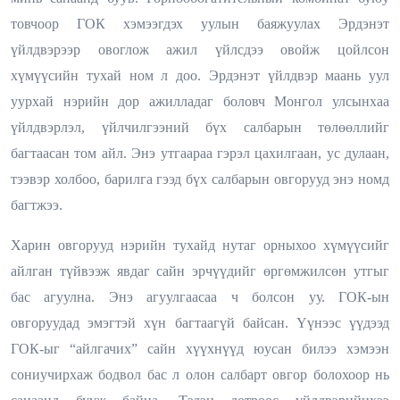
товчоор ГОК хэмээгдэх уулын баяжуулах Эрдэнэт
үйлдвэрээр овоглож ажил үйлсдээ овойж цойлсон
хүмүүсийн тухай ном л доо. Эрдэнэт үйлдвэр маань уул
уурхай нэрийн дор ажилладаг боловч Монгол улсынхаа
үйлдвэрлэл, үйлчилгээний бүх салбарын төлөөллийг
багтаасан том айл. Энэ утгаараа гэрэл цахилгаан, ус дулаан,
тээвэр холбоо, барилга гээд бүх салбарын овгорууд энэ номд
багтжээ.
Харин овгорууд нэрийн тухайд нутаг орныхоо хүмүүсийг
айлган түйвээж явдаг сайн эрчүүдийг өргөмжилсөн утгыг
бас агуулна. Энэ агуулгаасаа ч болсон уу. ГОК-ын
овгоруудад эмэгтэй хүн багтаагүй байсан. Үүнээс үүдээд
ГОК-ыг “айлгачих” сайн хүүхнүүд юусан билээ хэмээн
сониучирхаж бодвол бас л олон салбарт овгор болохоор нь