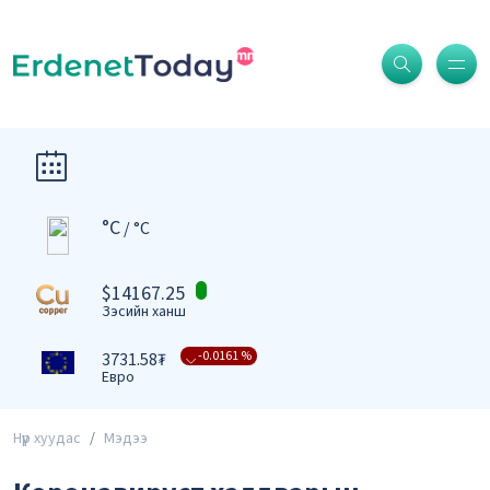
°C
/ °C
-0.0004 %
3409.39₮
Доллар
$14167.25
Зэсийн ханш
-0.0161 %
3731.58₮
Евро
-0.0091 %
4332.82₮
Фунт стерлинг
Нүүр хуудас
Мэдээ
-0.0079 %
476.27₮
Юань