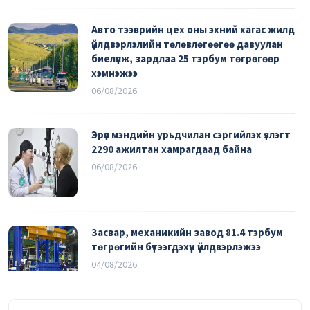
Авто тээврийн цех оны эхний хагас жилд
үйлдвэрлэлийн төлөвлөгөөгөө давуулан
биелүүлж, зардлаа 25 тэрбум төгрөгөөр
хэмнэжээ
06/08/2026
Эрүүл мэндийн урьдчилан сэргийлэх үзлэгт
2290 ажилтан хамрагдаад байна
06/08/2026
Засвар, механикийн завод 81.4 тэрбум
төгрөгийн бүтээгдэхүүн үйлдвэрлэжээ
04/08/2026