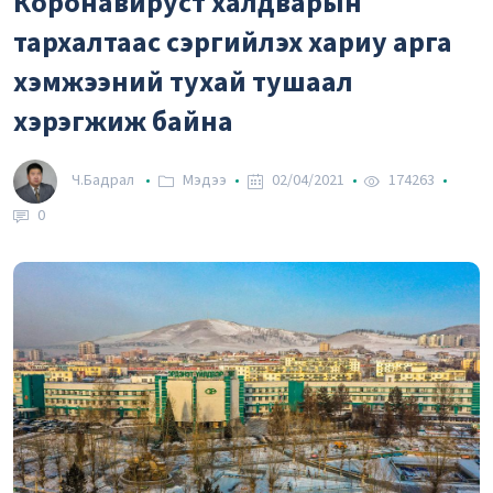
Коронавируст халдварын
-0.0067 %
37.42₮
тархалтаас сэргийлэх хариу арга
Рубль
хэмжээний тухай тушаал
-0.0232 %
2.59₮
хэрэгжиж байна
Вон
Ч.Бадрал
Мэдээ
02/04/2021
174263
0