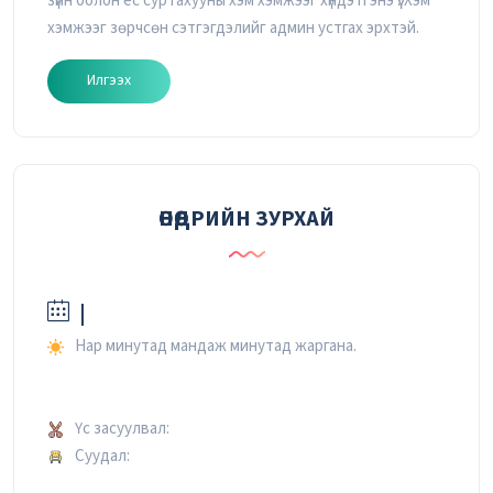
зүйн болон ёс суртахууны хэм хэмжээг хүндэтгэнэ үү. Хэм
хэмжээг зөрчсөн сэтгэгдэлийг админ устгах эрхтэй.
Илгээх
ӨНӨӨДРИЙН ЗУРХАЙ
|
Нар минутад мандаж минутад жаргана.
Үс засуулвал:
Суудал: