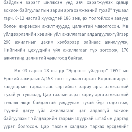
байдлын зэрэгт шилжсэн үед авч хэрэгжүүлэх хөдөлмөр
зохион байгуулалтын зарим арга хэмжээний тухай” тушаал
гарч, 0-12 настай хүүхэдтэй 186 ээж, өрх толгойлсон аавууд
болон жирэмсэн ажилтнуудад цалинтай чөлөө олгосон. Мөн
үйлдвэрлэлийн хэвийн үйл ажиллагааг алдагдуулахгүйгээр
290 ажилтныг цахим хэлбэрээр зайнаас ажиллуулж,
Нийгмийн цехүүдийн үйл ажиллагааг түр зогсоож, 170
ажилтанд цалинтай чөлөө олгоод байгаа.
Мөн 03 сарын 28-ны өдөр “Эрдэнэт үйлдвэр” ТӨҮГ-ын
Ерөнхий захирлын А/153 тоот тушаал гарсан. Коронавируст
халдварын тархалтаас сэргийлэх хариу арга хэмжээний
тухай уг тушаалд, Цар тахлын эсрэг хариу арга хэмжээний
төлөвлөгөөг нөхцөл байдалтай уялдуулан тухай бүр тодотгож,
түүний дагуу үйл ажиллагааг цаг алдалгүй зохион
байгуулахыг Үйлдвэрийн газрын Шуурхай штабын даргад
үүрэг болгосон. Цар тахлын халдвар тархах эрсдэлийг