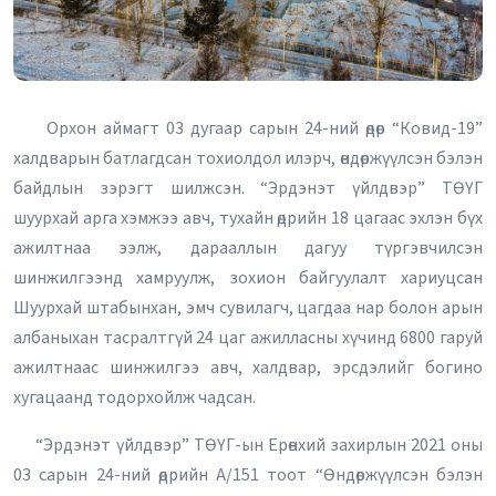
Орхон аймагт 03 дугаар сарын 24-ний өдөр “Ковид-19”
халдварын батлагдсан тохиолдол илэрч, өндөржүүлсэн бэлэн
байдлын зэрэгт шилжсэн. “Эрдэнэт үйлдвэр” ТӨҮГ
шуурхай арга хэмжээ авч, тухайн өдрийн 18 цагаас эхлэн бүх
ажилтнаа ээлж, дарааллын дагуу түргэвчилсэн
шинжилгээнд хамруулж, зохион байгуулалт хариуцсан
Шуурхай штабынхан, эмч сувилагч, цагдаа нар болон арын
албаныхан тасралтгүй 24 цаг ажилласны хүчинд 6800 гаруй
ажилтнаас шинжилгээ авч, халдвар, эрсдэлийг богино
хугацаанд тодорхойлж чадсан.
“Эрдэнэт үйлдвэр” ТӨҮГ-ын Ерөнхий захирлын 2021 оны
03 сарын 24-ний өдрийн А/151 тоот “Өндөржүүлсэн бэлэн