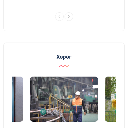
ГАЛАА ИНЖЕНЕР
30/07/2026
Уулын ажлын төлөвлөгөөг давуулан
биелүүлж, үйлдвэрлэлийн өртөг зардлаа
бууруулжээ
Хөрөг
30/07/2026
ХӨДӨЛМӨРӨӨРӨӨ ГЭРЭЛТСЭН
УУРХАЙЧИН
30/07/2026
“Эрдэнэт үйлдвэр" ТӨҮГ-ын энэ оны