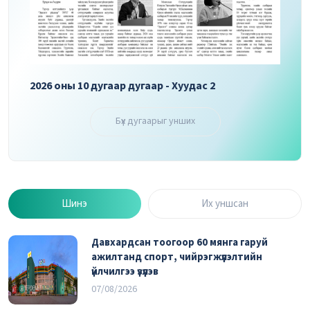
2026 оны 10 дугаар дугаар - Хуудас 2
2026 
Бүх дугаарыг унших
Шинэ
Их уншсан
Давхардсан тоогоор 60 мянга гаруй
ажилтанд спорт, чийрэгжүүлэлтийн
үйлчилгээ үзүүлэв
07/08/2026