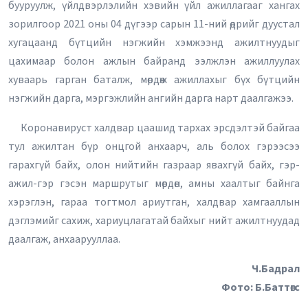
бууруулж, үйлдвэрлэлийн хэвийн үйл ажиллагааг хангах
зорилгоор 2021 оны 04 дүгээр сарын 11-ний өдрийг дуустал
хугацаанд бүтцийн нэгжийн хэмжээнд ажилтнуудыг
цахимаар болон ажлын байранд ээлжлэн ажиллуулах
хуваарь гарган баталж, мөрдөж ажиллахыг бүх бүтцийн
нэгжийн дарга, мэргэжлийн ангийн дарга нарт даалгажээ.
Коронавируст халдвар цаашид тархах эрсдэлтэй байгаа
тул ажилтан бүр онцгой анхаарч, аль болох гэрээсээ
гарахгүй байх, олон нийтийн газраар явахгүй байх, гэр-
ажил-гэр гэсэн маршрутыг мөрдөн, амны хаалтыг байнга
хэрэглэн, гараа тогтмол ариутган, халдвар хамгааллын
дэглэмийг сахиж, хариуцлагатай байхыг нийт ажилтнуудад
даалгаж, анхаарууллаа.
Ч.Бадрал
Фото: Б.Баттөгс