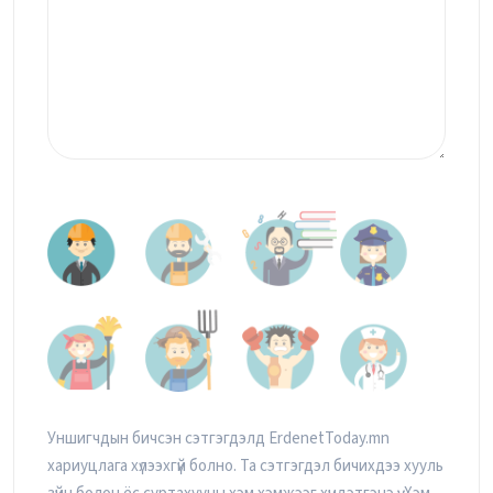
Уншигчдын бичсэн сэтгэгдэлд ErdenetToday.mn
хариуцлага хүлээхгүй болно. Та сэтгэгдэл бичихдээ хууль