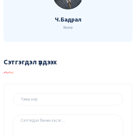
Ч.Бадрал
None
Сэтгэгдэл үлдээх