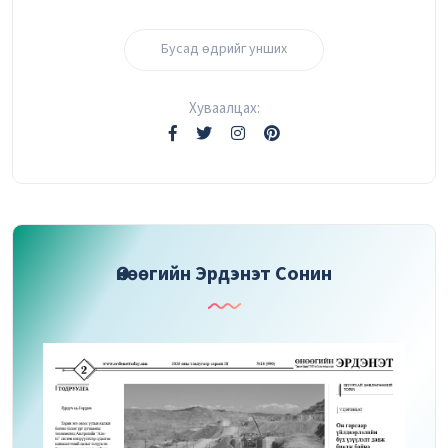
Бусад өдрийг унших
Хуваалцах:
Өнөөгийн Эрдэнэт Сонин