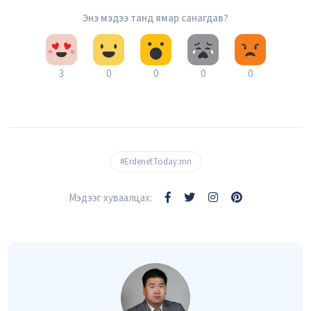
Энэ мэдээ танд ямар санагдав?
3
0
0
0
0
#ErdenetToday.mn
Мэдээг хуваалцах: