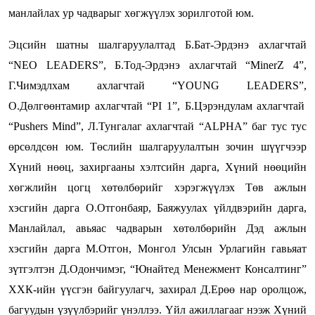
манлайлах ур чадварыг хөгжүүлэх зорилготой юм.
Эцсийн шатны шалгаруулалтад Б.Бат-Эрдэнэ ахлагчтай
“NEO LEADERS”, Б.Тод-Эрдэнэ ахлагчтай “MinerZ 4”,
Г.Чимэдлхам ахлагчтай “YOUNG LEADERS”,
О.Дөлгөөнтамир ахлагчтай “PI 1”,
Б.Цэрэндулам ахлагчтай
“Pushers Mind”, Л.Тунгалаг ахлагчтай “ALPHA” баг тус тус
өрсөлдсөн юм. Төслийн шалгаруулалтын зочин шүүгчээр
Хүний нөөц, захиргааны хэлтсийн дарга, Хүний нөөцийн
хөгжлийн цогц хөтөлбөрийг хэрэгжүүлэх Төв ажлын
хэсгийн дарга О.Отгонбаяр,
Баяжуулах үйлдвэрийн дарга,
Манлайлал, авьяас чадварын хөтөлбөрийн Дэд ажлын
хэсгийн дарга М.Отгон
, Монгол Улсын Урлагийн гавьяат
зүтгэлтэн Д.Одончимэг, “Юнайтед Менежмент Консалтинг”
ХХК-ийн үүсгэн байгуулагч, захирал Д.Ерөө нар оролцож,
багуудын үзүүлбэрийг үнэллээ. Үйл ажиллагааг нээж Хүний