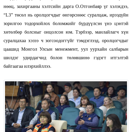
нөөц, захиргааны хэлтсийн дарга О.Отгонбаяр үг хэлэхдээ,
“L3” төсөл нь оролцогчдыг өнгөрснөөс суралцаж, ирээдүйн
зорилгоо тодорхойлох боломжийг бүрдүүлсэн үнэ цэнтэй
хөтөлбөр болсныг онцолсон юм. Тэрбээр, манлайлагч хүн
суралцахаа хэзээ ч зогсоодоггүйг тэмдэглээд, оролцогчдыг
цаашид Монгол Улсын менежмент, уул уурхайн салбарын
шилдэг удирдагчид болон төлөвшинө гэдэгт итгэлтэй
байгаагаа илэрхийллээ.