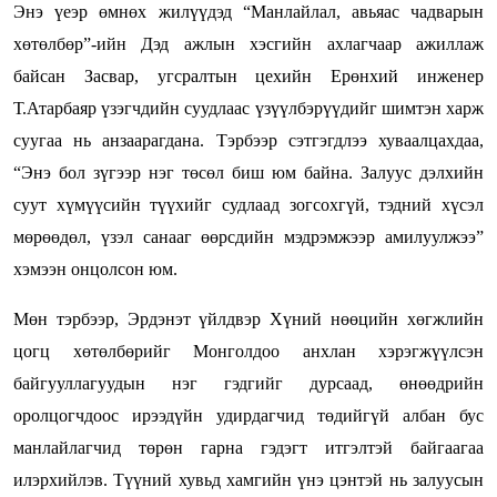
Энэ үеэр өмнөх жилүүдэд “Манлайлал, авьяас чадварын
хөтөлбөр”-ийн Дэд ажлын хэсгийн ахлагчаар ажиллаж
байсан Засвар, угсралтын цехийн Ерөнхий инженер
Т.Атарбаяр үзэгчдийн суудлаас үзүүлбэрүүдийг шимтэн харж
суугаа нь анзаарагдана. Тэрбээр сэтгэгдлээ хуваалцахдаа,
“Энэ бол зүгээр нэг төсөл биш юм байна. Залуус дэлхийн
суут хүмүүсийн түүхийг судлаад зогсохгүй, тэдний хүсэл
мөрөөдөл, үзэл санааг өөрсдийн мэдрэмжээр амилуулжээ”
хэмээн онцолсон юм.
Мөн тэрбээр, Эрдэнэт үйлдвэр Хүний нөөцийн хөгжлийн
цогц хөтөлбөрийг Монголдоо анхлан хэрэгжүүлсэн
байгууллагуудын нэг гэдгийг дурсаад, өнөөдрийн
оролцогчдоос ирээдүйн удирдагчид төдийгүй албан бус
манлайлагчид төрөн гарна гэдэгт итгэлтэй байгаагаа
илэрхийлэв. Түүний хувьд хамгийн үнэ цэнтэй нь залуусын