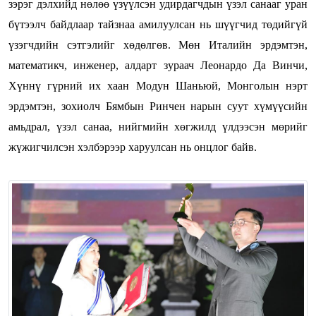
зэрэг дэлхийд нөлөө үзүүлсэн удирдагчдын үзэл санааг уран
бүтээлч байдлаар тайзнаа амилуулсан нь шүүгчид төдийгүй
үзэгчдийн сэтгэлийг хөдөлгөв. Мөн Италийн эрдэмтэн,
математикч, инженер, алдарт зураач Леонардо Да Винчи,
Хүннү гүрний их хаан Модун Шаньюй, Монголын нэрт
эрдэмтэн, зохиолч Бямбын Ринчен нарын суут хүмүүсийн
амьдрал, үзэл санаа, нийгмийн хөгжилд үлдээсэн мөрийг
жүжигчилсэн хэлбэрээр харуулсан нь онцлог байв.