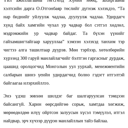
Үйл ажиллагааны төгсгөлд Хүний нөөц, захиргааны
хэлтсийн дарга О.Отгонбаяр төслийг дүгнэж хэлэхдээ, “Та
нар биднийг уйлуулж чадлаа, дуулуулж чадлаа. Удирдагч
хүнд байх хамгийн чухал ур чадвар бол сэтгэл хөдлөл,
мэдрэмжийн ур чадвар байдаг. Та бүхэн үүнийг
гайхамшигтайгаар харууллаа” хэмээн хэлэхэд танхим тэр
чигтээ алга ташилтаар дүүрэв. Мөн тэрбээр, хөтөлбөрийн
хүрээнд 300 гаруй манлайлагчийг бэлтгэн гаргасныг дурдаж,
цаашид оролцогчид Монголын уул уурхай, менежментийн
салбарын шинэ үеийн удирдагчид болно гэдэгт итгэлтэй
байгаагаа илэрхийллээ.
Энэ үдэш зөвхөн шилдэг баг шалгаруулсан тэмцээн
байсангүй. Харин өөрсдийгөө сорьж, хамтдаа хөгжиж,
мөрөөдөлдөө илүү ойртсон залуусын хүсэл тэмүүлэл, итгэл
найдвар, эрч хүчээр дүүрэн манлайллын тайз байлаа.