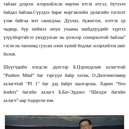
тайзан дээрээс илэрхийлсэн өөртөө итгэх итгэл, бүтээлч
байдал байлаа.Сүүлдээ бараг мэргэжлийн урлагийн тоглолт
үзэж байгаа мэт санагдлаа. Дуулах, бүжиглэх, илтгэх ур
чадвар, бүр хиймэл оюун ухааны шийдлүүдийг хүртэл
үзүүлбэртэйгээ уялдуулсан нь үнэхээр сонирхолтой байлаа”
гэсэн нь танхимд суусан олон хүний бодлыг илэрхийлэх шиг
болов.
Шүүгчдийн нэгдсэн дүнгээр Б.Цэрэндулам ахлагчтай
“Pushers Mind” баг тэргүүн байр эзэлж, О.Дөлгөөнтамир
ахлагчтай “PI 1” баг дэд байрт шалгарлаа. Харин “Neo
leaders” багийн ахлагч Б.Бат-Эрдэнэ “Шилдэг багийн
ахлагч”-аар тодорсон юм.