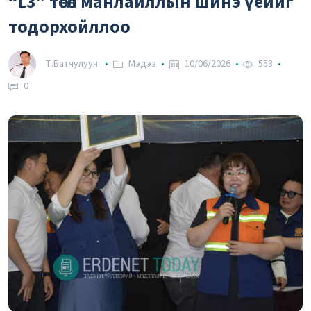
“L3” төсөл манлайллын шинэ үеийг
тодорхойллоо
Т.Батчулуун
Мэдээ
10/06/2026
553
0