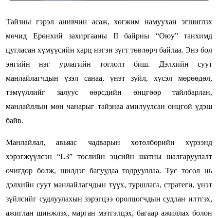
Тайзны гэрэл анивчин асаж, хөгжим намуухан эгшиглэх
мөчид Ерөнхий захиргааны II байрны “Оюу” танхимд
цугласан хүмүүсийн харц нэгэн зүгт төвлөрч байлаа. Энэ бол
энгийн нэг урлагийн тоглолт биш. Дэлхийн суут
манлайлагчдын үзэл санаа, үнэт зүйл, хүсэл мөрөөдөл,
тэмүүллийг залуус өөрсдийн өнцгөөр тайлбарлан,
манлайллын мөн чанарыг тайзнаа амилуулсан онцгой үдэш
байв.
Манлайлал, авьяас чадварын хөтөлбөрийн хүрээнд
хэрэгжүүлсэн “L3” төслийн эцсийн шатны шалгаруулалт
өчигдөр болж, шилдэг багуудаа тодрууллаа. Тус төсөл нь
дэлхийн суут манлайлагчдын түүх, туршлага, стратеги, үнэт
зүйлсийг судлуулахын зэрэгцээ оролцогчдын судлан илтгэх,
ажиглан шинжлэх, марган мэтгэлцэх, багаар ажиллах болон