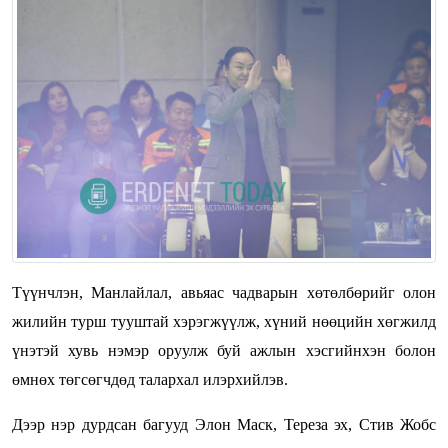
Түүнчлэн, Манлайлал, авьяас чадварын хөтөлбөрийг олон
жилийн турш тууштай хэрэгжүүлж, хүний нөөцийн хөгжилд
үнэтэй хувь нэмэр оруулж буй ажлын хэсгийнхэн болон
өмнөх төгсөгчдөд талархал илэрхийлэв.
Дээр нэр дурдсан багууд Элон Маск, Тереза эх, Стив Жобс