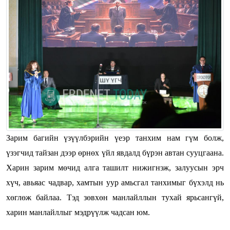
Зарим багийн үзүүлбэрийн үеэр танхим нам гүм болж,
үзэгчид тайзан дээр өрнөх үйл явдалд бүрэн автан сууцгаана.
Харин зарим мөчид алга ташилт нижигнэж, залуусын эрч
хүч, авьяас чадвар, хамтын уур амьсгал танхимыг бүхэлд нь
хөглөж байлаа. Тэд зөвхөн манлайллын тухай ярьсангүй,
харин манлайллыг мэдрүүлж чадсан юм.