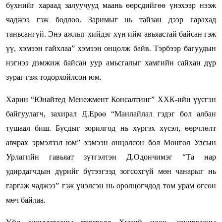
бүхнийг хараад залуучууд маань өөрсдийгөө үнэхээр нээж
чаджээ гэж бодлоо. Заримыг нь тайзан дээр гарахад
таньсангүй. Энэ ажлыг хийдэг хүн ийм авьяастай байсан гэж
үү, хэмээн гайхлаа” хэмээн онцолж байв. Тэрбээр багуудын
нэгнээ дэмжиж байсан уур амьсгалыг хамгийн сайхан дүр
зураг гэж тодорхойлсон юм.
Харин “Юнайтед Менежмент Консалтинг” ХХК-ийн үүсгэн
байгуулагч, захирал Д.Ерөө “Манлайлал гэдэг бол албан
тушаал биш. Бусдыг зорилгод нь хүргэх хүсэл, өөрчлөлт
авчрах эрмэлзэл юм” хэмээн онцолсон бол Монгол Улсын
Урлагийн гавьяат зүтгэлтэн Д.Одончимэг “Та нар
удирдагчдын дүрийг бүтээгээд зогсохгүй мөн чанарыг нь
гаргаж чаджээ” гэж үнэлсэн нь оролцогчдод том урам өгсөн
мөч байлаа.