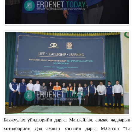
Баяжуулах үйлдвэрийн дарга, Манлайлал, авьяас чадварын
хөтөлбөрийн Дэд ажлын хэсгийн дарга М.Отгон “Та