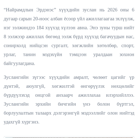
“Найрамдлын Эрдэнэс” хүүхдийн зуслан нь 2026 оны 6
дугаар сарын 20-ноос албан ёсоор үйл ажиллагаагаа эхлүүлж,
нэг ээлжиндээ 184 хүүхэд хүлээн авна. Энэ зуны турш нийт
8 ээлжээр ажиллах бөгөөд ээлж бүрд хүүхэд багачуудын нас,
сонирхолд нийцсэн сургалт, хөгжлийн хөтөлбөр, спорт,
урлаг, танин мэдэхүйн тэмцээн уралдаан зохион
байгуулагдана.
Зуслангийн зүгээс хүүхдийн амралт, чөлөөт цагийг үр
дүнтэй, аюулгүй, хөгжилтэй өнгөрүүлэх нөхцөлийг
бүрдүүлэхэд онцгой анхаарч ажиллахаа илэрхийллээ.
Зуслангийн эрхийн бичгийн үнэ болон бүртгэл,
борлуулалтын талаарх дэлгэрэнгүй мэдээллийг олон нийтэд
удахгүй хүргэнэ.