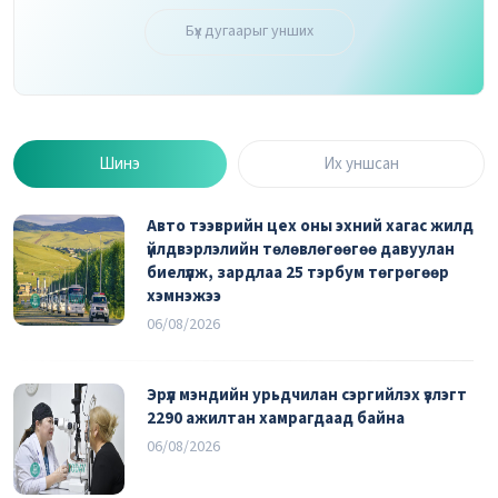
Бүх дугаарыг унших
Шинэ
Их уншсан
Авто тээврийн цех оны эхний хагас жилд
үйлдвэрлэлийн төлөвлөгөөгөө давуулан
биелүүлж, зардлаа 25 тэрбум төгрөгөөр
хэмнэжээ
06/08/2026
Эрүүл мэндийн урьдчилан сэргийлэх үзлэгт
2290 ажилтан хамрагдаад байна
06/08/2026