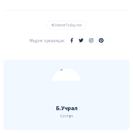
#ErdenetToday.mn
Мэдээг хуваалцах:
Б.Учрал
Сэтгүүлч