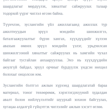
шаардлагыг мөрдүүлэх, хяналтыг сайжруулах талаар
тодорхой үүрэг чиглэл өгсөн байна.
Түүнчлэн, зуслангийн үйл ажиллагаанд ажиллах түр
ажилтнуудын эрүүл мэндийн шинжилгээ,
баталгаажуулалтыг бүрэн хангах, хүүхдүүдийг хүлээн
авахын өмнөх эрүүл мэндийн үзлэг, урьдчилсан
шинжилгээний хяналтыг сайжруулах нь хамгийн чухал
байгааг тусгайлан анхаарууллаа. Энэ нь хүүхдүүдийн
аюулгүй байдал, эрүүл орчныг бүрдүүлэх үндсэн нөхцөл
болохыг онцолсон юм.
Зуслангийн бэлтгэл ажлын хүрээнд шаардлагатай бараа
материал, тоног төхөөрөмж, хэрэглэгдэхүүний худалдан
авалт болон нийлүүлэлтийг шуурхай зохион байгуулах,
хугацаа алдалгүй гүйцэтгэх чиглэлийг ажлын хэсэгт өглөө.