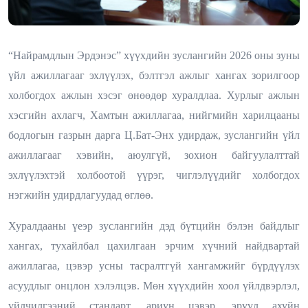
“Найрамдлын Эрдэнэс” хүүхдийн зуслангийн 2026 оны зуны
үйл ажиллагааг эхлүүлэх, бэлтгэл ажлыг хангах зорилгоор
холбогдох ажлын хэсэг өнөөдөр хуралдлаа. Хурлыг ажлын
хэсгийн ахлагч, Хамтын ажиллагаа, нийгмийн харилцааны
бодлогын газрын дарга Ц.Бат-Энх удирдаж, зуслангийн үйл
ажиллагааг хэвийн, аюулгүй, зохион байгуулалттай
эхлүүлэхтэй холбоотой үүрэг, чиглэлүүдийг холбогдох
нэгжийн удирдлагуудад өглөө.
Хуралдааны үеэр зуслангийн дэд бүтцийн бэлэн байдлыг
хангах, тухайлбал цахилгаан эрчим хүчний найдвартай
ажиллагаа, цэвэр усны тасралтгүй хангамжийг бүрдүүлэх
асуудлыг онцлон хэлэлцэв. Мөн хүүхдийн хоол үйлдвэрлэл,
үйлчилгээний стандарт, ариун цэвэр, эрүүл ахуйн