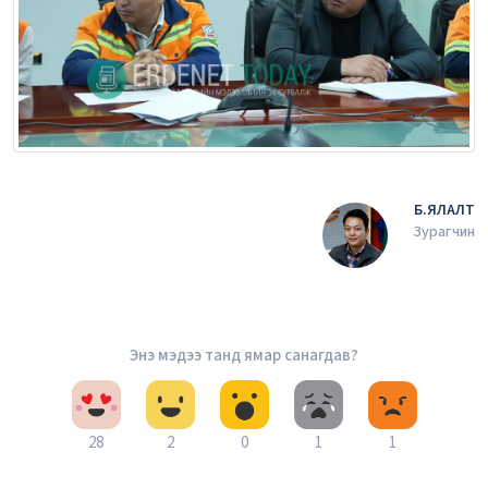
Б.ЯЛАЛТ
Зурагчин
Энэ мэдээ танд ямар санагдав?
28
2
0
1
1