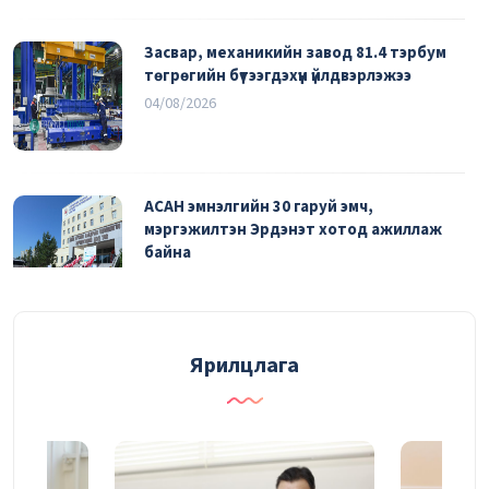
Засвар, механикийн завод 81.4 тэрбум
төгрөгийн бүтээгдэхүүн үйлдвэрлэжээ
04/08/2026
АСАН эмнэлгийн 30 гаруй эмч,
мэргэжилтэн Эрдэнэт хотод ажиллаж
байна
03/08/2026
УДИРДАХ АЖИЛТНЫ ШУУРХАЙ
Ярилцлага
ЗӨВЛӨГӨӨНИЙ ТОЙМ
03/08/2026