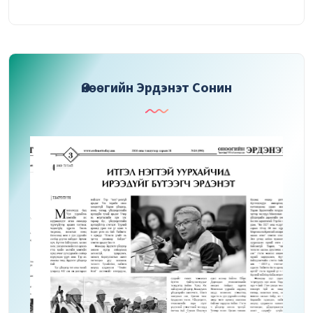
Өнөөгийн Эрдэнэт Сонин