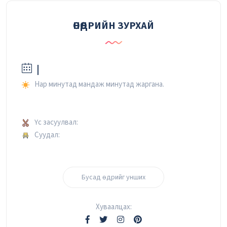
ӨНӨӨДРИЙН ЗУРХАЙ
|
Нар минутад мандаж минутад жаргана.
Үс засуулвал:
Суудал:
Бусад өдрийг унших
Хуваалцах: