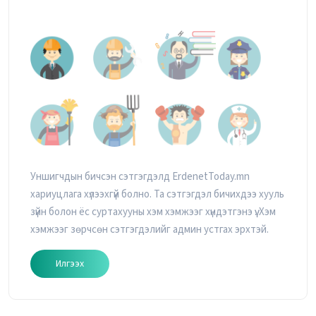
Уншигчдын бичсэн сэтгэгдэлд ErdenetToday.mn
хариуцлага хүлээхгүй болно. Та сэтгэгдэл бичихдээ хууль
зүйн болон ёс суртахууны хэм хэмжээг хүндэтгэнэ үү. Хэм
хэмжээг зөрчсөн сэтгэгдэлийг админ устгах эрхтэй.
Илгээх