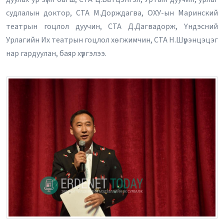
судлалын доктор, СТА М.Дорждагва, ОХУ-ын Маринский
театрын гоцлол дуучин, СТА Д.Дагвадорж, Үндэсний
Урлагийн Их театрын гоцлол хөгжимчин, СТА Н.Шүрэнцэцэг
нар гардуулан, баяр хүргэлээ.