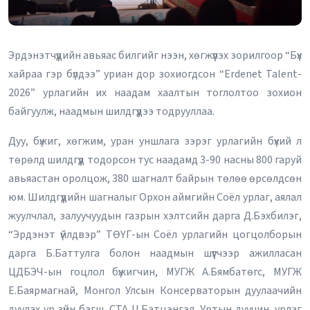
Эрдэнэтчүүдийн авьяас билгийг нээн, хөгжүүлэх зорилгоор “Бүх
хайраа гэр бүлдээ” уриан дор зохиогдсон “Erdenet Talent-
2026” урлагийн их наадам хаалтын тоглолтоо зохион
байгуулж, наадмын шилдгүүдээ тодрууллаа.
Дуу, бүжиг, хөгжим, уран уншлага зэрэг урлагийн бүхий л
төрөлд шилдгүүд тодорсон тус наадамд 3-90 насны 800 гаруй
авьяастан оролцож, 380 шагналт байрын төлөө өрсөлдсөн
юм. Шилдгүүдийн шагналыг Орхон аймгийн Соёл урлаг, аялал
жуулчлал, залуучуудын газрын хэлтсийн дарга Д.Бэхбилэг,
“Эрдэнэт үйлдвэр” ТӨҮГ-ын Соёл урлагийн цогцолборын
дарга Б.Баттулга болон наадмын шүүгчээр ажилласан
ЦДБЭЧ-ын гоцлол бүжигчин, МУГЖ А.Бямбатөгс, МУГЖ
Е.Баярмагнай, Монгол Улсын Консерваторын дуулаачийн
дуулах ур зүйн багш, СТА Ц.Батцэнгэл, Уртын дуучин, урлаг