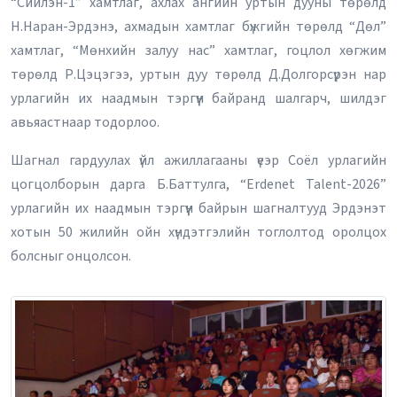
“Сийлэн-1” хамтлаг, ахлах ангийн уртын дууны төрөлд
Н.Наран-Эрдэнэ, ахмадын хамтлаг бүжгийн төрөлд “Дөл”
хамтлаг, “Мөнхийн залуу нас” хамтлаг, гоцлол хөгжим
төрөлд Р.Цэцэгээ, уртын дуу төрөлд Д.Долгорсүрэн нар
урлагийн их наадмын тэргүүн байранд шалгарч, шилдэг
авьяастнаар тодорлоо.
Шагнал гардуулах үйл ажиллагааны үеэр Соёл урлагийн
цогцолборын дарга Б.Баттулга, “Erdenet Talent-2026”
урлагийн их наадмын тэргүүн байрын шагналтууд Эрдэнэт
хотын 50 жилийн ойн хүндэтгэлийн тоглолтод оролцох
болсныг онцолсон.