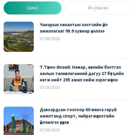
Шинэ
Их уншсан
Чанарын хяналтын хэлтсийн үйл
ажиллагааг 98.9 хувиар үнэллээ
07/08/2026
Т.Түмэн-Өлзий: Намар, өвлийн бэлтгэл
ажлын төлөвлөгөөний дагуу 27 бүтцийн
нэгж нийт 295 ажил хийж хэрэгжүүлнэ
07/08/2026
Давхардсан тоогоор 60 мянга гаруй
ажилтанд спорт, чийрэгжүүлэлтийн
үйлчилгээ үзүүлэв
07/08/2026