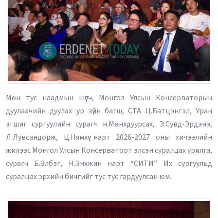
Мөн тус наадмын шүүгч, Монгол Улсын Консерваторын
дуулаачийн дуулах ур зүйн багш, СТА Ц.Батцэнгэл, Уран
эгшиг сургуулийн сурагч н.Мөнхдуурсах, Э.Сувд-Эрдэнэ,
Л.Лувсандорж, Ц.Нямхүү нарт 2026-2027 оны хичээлийн
жилээс Монгол Улсын Консерваторт элсэн суралцах урилга,
сурагч Б.Элбэг, Н.Энхжин нарт “СИТИ” Их сургуульд
суралцах эрхийн бичгийг тус тус гардуулсан юм.