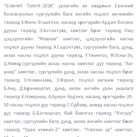
“Erdenet Talent-2026” урлагийн их наадмын Ерөнхий
боловсролын сургуулийн бага ангийн гоцлол хөгжмийн
төрөлд Х.Мөнх-Эгшиглэн, насанд хүрэгчдийн Ардын богино
дууны төрөлд Э.Алтантуяа, хамтлаг бүжиг төрөлд Оюу
цэцэрлэгийн “Жавхаа” хамтлаг, цэцэрлэгийн насны
гоцлол дууны төрөлд А.Содонтуяа, сургуулийн бага, дунд,
ахлах насны гоцлол дууны төрөлд У.Үжингоо, М.Усны-Эх,
Ц.Нямхүү, сургуулийн ахлах насны хамтлаг дуу төрөлд “Хөг
анир” хамтлаг, сургуулийн дунд, ахлах насны гоцлол бүжиг
төрөлд Э.Номинзаяа, З.Марал, гоцлол хөгжим төрөлд
Б.Ану, Д.Бүрэнжаргал, дунд, ахлах ангийн уран уншлага
төрөлд Х.Намуунаа, А.Ариун-Эрдэнэ, насанд хүрэгчдийн 20-
50 насны гоцлол дуу төрөлд С.Одбаяр, ахмад насны гоцлол
дуу төрөлд Б.Батжаргал, бий биелгээ төрөлд “Язгуур”
хамтлаг, сургуулийн бага, дунд, ахлах ангийн хамтлаг бүжиг
төрөлд “Уран хэмнэл-2” хамтлаг, “Угалзан ур” хамтлаг,