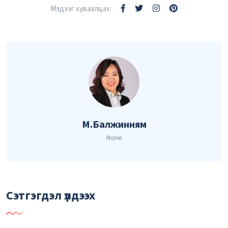
Мэдээг хуваалцах:
М.Балжинням
None
Сэтгэгдэл үлдээх