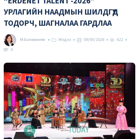
“ERDENET TALENT -2026”
2.59₮
Вон
УРЛАГИЙН НААДМЫН ШИЛДГҮҮД
ТОДОРЧ, ШАГНАЛАА ГАРДЛАА
М.Балжинням
Мэдээ
09/05/2026
622
0