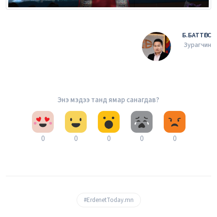
Б.БАТТӨГС
Зурагчин
Энэ мэдээ танд ямар санагдав?
0
0
0
0
0
#ErdenetToday.mn