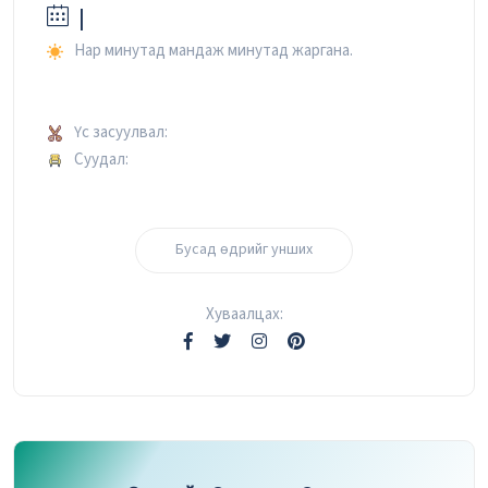
|
Нар минутад мандаж минутад жаргана.
Үс засуулвал:
Суудал:
Бусад өдрийг унших
Хуваалцах: