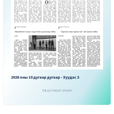
2026 оны 10 дугаар дугаар - Хуудас 3
2026 
Бүх дугаарыг унших