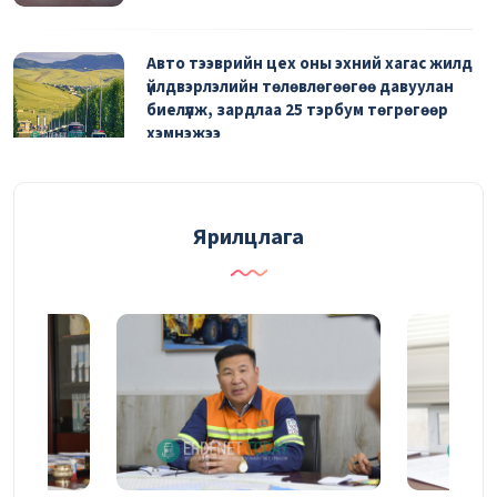
Авто тээврийн цех оны эхний хагас жилд
үйлдвэрлэлийн төлөвлөгөөгөө давуулан
биелүүлж, зардлаа 25 тэрбум төгрөгөөр
хэмнэжээ
06/08/2026
Эрүүл мэндийн урьдчилан сэргийлэх үзлэгт
Ярилцлага
2290 ажилтан хамрагдаад байна
06/08/2026
Засвар, механикийн завод 81.4 тэрбум
төгрөгийн бүтээгдэхүүн үйлдвэрлэжээ
04/08/2026