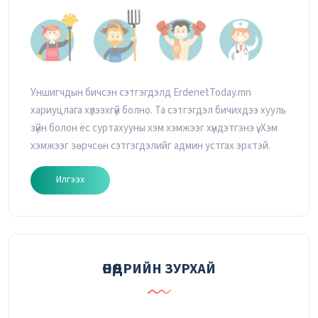
Уншигчдын бичсэн сэтгэгдэлд ErdenetToday.mn
хариуцлага хүлээхгүй болно. Та сэтгэгдэл бичихдээ хууль
зүйн болон ёс суртахууны хэм хэмжээг хүндэтгэнэ үү. Хэм
хэмжээг зөрчсөн сэтгэгдэлийг админ устгах эрхтэй.
Илгээх
ӨНӨӨДРИЙН ЗУРХАЙ