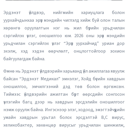
Эрдэнэт үйлдвэр, нийгмийн хариуцлага болон
уурхайчдынхаа эрүүл мэндийн чиглэлд хийж буй олон талын
хөрөнгө оруулалтын нэг нь жил бүрийн урьдчилан
сэргийлэх үзлэг, оношилгоо юм. 2026 оны эрүүл мэндийн
урьдчилан сэргийлэх үзлэг “Эрүүл уурхайчид” уриан дор
эхэлж, хэд хэдэн өөрчлөлт, онцлогтойгоор зохион
байгуулагдаж байна.
Өмнө нь Эрдэнэт үйлдвэрийн харьяанд үйл ажиллагаа явуулж
байсан “Эрдэнэт Медикал” эмнэлэг, Хойд бүсийн хавдрын
оношилгоо, эмчилгээний дэд төв болон өргөжсөн.
Тиймээс үйлдвэрийн ажилтан бүрт өөрсдийн сонгосон
үзлэгийн багц дээр нь хавдрын эрсдэлийн оношилгоог
нэмж оруулж байна. Ингэснээр элэг, ходоод, эмэгтэйчүүдийн
умайн хавдрын урьтал болох эрсдэлтэй В,С вирус,
хеликобактер, хөхөнцөр вирусыг урьдчилан шинжилж,