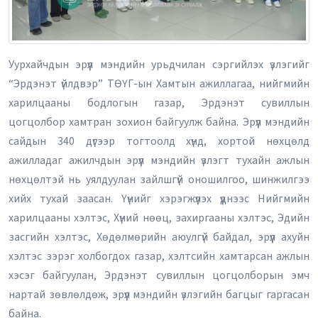
Уурхайчдын эрүүл мэндийн урьдчилан сэргийлэх үзлэгийг
“Эрдэнэт үйлдвэр” ТӨҮГ-ын Хамтын ажиллагаа, нийгмийн
харилцааны бодлогын газар, Эрдэнэт сувиллын
цогцолбор хамтран зохион байгуулж байна. Эрүүл мэндийн
сайдын 340 дүгээр тогтоолд хүнд, хортой нөхцөлд
ажилладаг ажилчдын эрүүл мэндийн үзлэгт тухайн ажлын
нөхцөлтэй нь уялдуулан зайлшгүй оношилгоо, шинжилгээ
хийх тухай заасан. Үүнийг хэрэгжүүлэх үүднээс Нийгмийн
харилцааны хэлтэс, Хүний нөөц, захиргааны хэлтэс, Эдийн
засгийн хэлтэс, Хөдөлмөрийн аюулгүй байдал, эрүүл ахуйн
хэлтэс зэрэг холбогдох газар, хэлтсийн хамтарсан ажлын
хэсэг байгуулан, Эрдэнэт сувиллын цогцолборын эмч
нартай зөвлөлдөж, эрүүл мэндийн үзлэгийн багцыг гаргасан
байна.