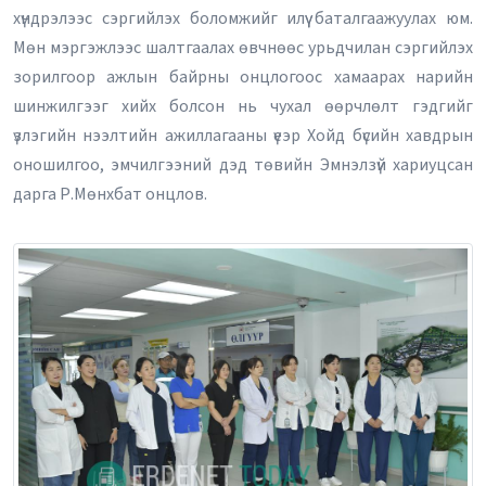
хүндрэлээс сэргийлэх боломжийг илүү баталгаажуулах юм.
Мөн мэргэжлээс шалтгаалах өвчнөөс урьдчилан сэргийлэх
зорилгоор ажлын байрны онцлогоос хамаарах нарийн
шинжилгээг хийх болсон нь чухал өөрчлөлт гэдгийг
үзлэгийн нээлтийн ажиллагааны үеэр Хойд бүсийн хавдрын
оношилгоо, эмчилгээний дэд төвийн Эмнэлзүй хариуцсан
дарга Р.Мөнхбат онцлов.