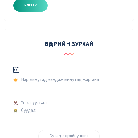
Илгээх
ӨНӨӨДРИЙН ЗУРХАЙ
|
Нар минутад мандаж минутад жаргана.
Үс засуулвал:
Суудал:
Бусад өдрийг унших