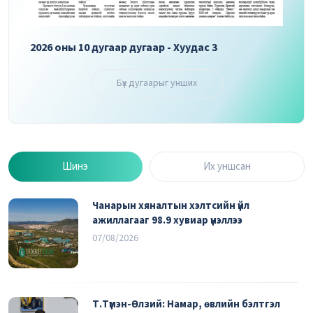
2026 оны 10 дугаар дугаар - Хуудас 3
2026 
Бүх дугаарыг унших
Шинэ
Их уншсан
Чанарын хяналтын хэлтсийн үйл
ажиллагааг 98.9 хувиар үнэллээ
07/08/2026
Т.Түмэн-Өлзий: Намар, өвлийн бэлтгэл