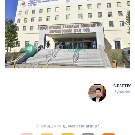
Б.БАТТӨГС
Зурагчин
Энэ мэдээ танд ямар санагдав?