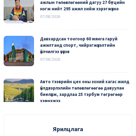
ажлын төлөвлөгөөний дагуу 27 бүтцийн
нэгж нийт 295 ажил хийж хэрэгжүүлнэ
07/08/2026
Давхардсан тоогоор 60 мянга гаруй
ажилтанд спорт, чийрэгжүүлэлтийн
үйлчилгээ үзүүлэв
07/08/2026
Авто тээврийн цех оны эхний хагас жилд
үйлдвэрлэлийн төлөвлөгөөгөө давуулан
биелүүлж, зардлаа 25 тэрбум төгрөгөөр
хэмнэжээ
06/08/2026
Эрүүл мэндийн урьдчилан сэргийлэх үзлэгт
Ярилцлага
2290 ажилтан хамрагдаад байна