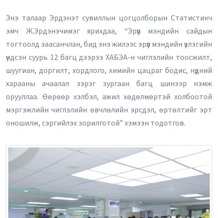
Энэ талаар Эрдэнэт сувиллын цогцолборын Статистикч
эмч Ж.Эрдэнэчимэг ярихдаа, “Эрүүл мэндийн сайдын
тогтоолд заасанчлан, бид энэ жилээс эрүүл мэндийн үзлэгийн
үндсэн суурь 12 багц дээрээ ХАБЭА-н чиглэлийн тоосжилт,
шуугиан, доргилт, хордлого, химийн цацраг бодис, нүдний
харааны ачаалал зэрэг зургаан багц шинээр нэмж
орууллаа. Өөрөөр хэлбэл, ажил хөдөлмөртэй холбоотой
мэргэжлийн чиглэлийн өвчлөлийн эрсдэл, өртөлтийг эрт
оношилж, сэргийлэх зорилготой” хэмээн тодотгов.