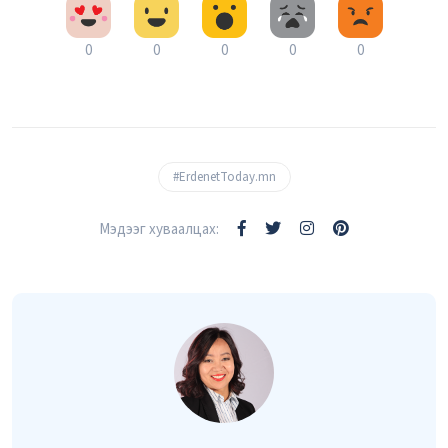
0
0
0
0
0
#ErdenetToday.mn
Мэдээг хуваалцах: