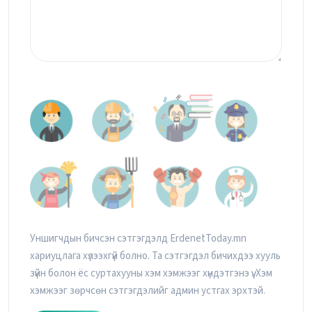
Уншигчдын бичсэн сэтгэгдэлд ErdenetToday.mn
хариуцлага хүлээхгүй болно. Та сэтгэгдэл бичихдээ хууль
зүйн болон ёс суртахууны хэм хэмжээг хүндэтгэнэ үү. Хэм
хэмжээг зөрчсөн сэтгэгдэлийг админ устгах эрхтэй.