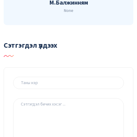
М.Балжинням
None
Сэтгэгдэл үлдээх