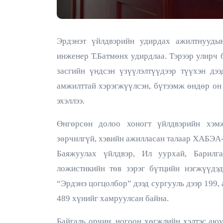
Эрдэнэт үйлдвэрийн удирдах ажилтнууды
инженер Т.Батмөнх удирдлаа. Тэрээр улирч 
засгийн үндсэн үзүүлэлтүүдээр түүхэн дэ
амжилттай хэрэгжүүлсэн, бүтээмж өндөр о
эхэллээ.
Өнгөрсөн долоо хоногт үйлдвэрийн хэм
зөрчилгүй, хэвийн ажилласан талаар ХАБЭА-н
Баяжуулах үйлдвэр, Ил уурхай, Барилга
ложистикийн төв зэрэг бүтцийн нэгжүүдэд
“Эрдэнэ цогцолбор” дээд сургууль дээр 199,
489 хүнийг хамруулсан байна.
Байгаль орчин, ногоон хөгжлийн хэлтэс аюу