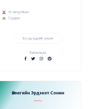
Үс засуулвал:
Суудал:
Бусад өдрийг унших
Хуваалцах:
Өнөөгийн Эрдэнэт Сонин