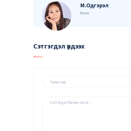
М.Одгэрэл
None
Сэтгэгдэл үлдээх