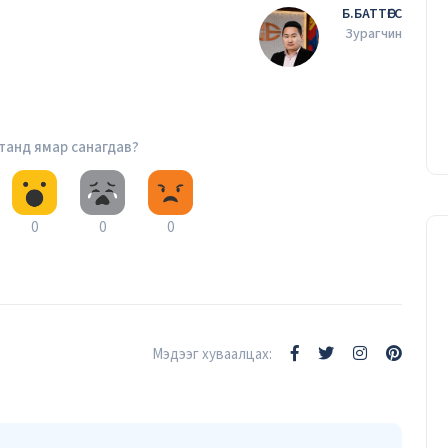
Б.БАТТӨГС
Зурагчин
 танд ямар санагдав?
0
0
0
Мэдээг хуваалцах: