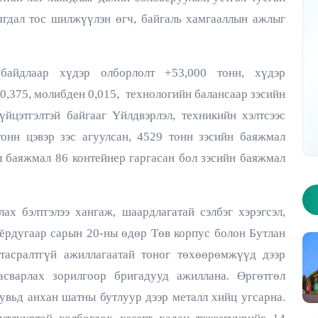
ягдал тос шилжүүлэн өгч, байгаль хамгааллын ажлыг
байдлаар хүдэр олборлолт +53,000 тонн, хүдэр
р дугаар - Хуудас 1
2026 оны 10 дугаар дугаар - Хуудас 2
 0,375, молибден 0,015, технологийн балансаар зэсийн
үйцэтгэлтэй байгааг Үйлдвэрлэл, техникийн хэлтсээс
 тонн цэвэр зэс агуулсан, 4529 тонн зэсийн баяжмал
ы баяжмал 86 контейнер гаргасан бол зэсийн баяжмал
х бэлтгэлээ хангаж, шаардлагатай сэлбэг хэрэгсэл,
ёрдугаар сарын 20-ны өдөр Төв корпус болон Бутлан
н тасралтгүй ажиллагаатай тоног төхөөрөмжүүд дээр
асварлах зорилгоор бригадууд ажиллана. Өргөтгөл
увьд анхан шатны бутлуур дээр металл хийц угсарна.