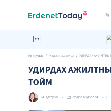
Нүүр
Нүүр хуудас
Мэдээ мэдээлэл
УДИРДАХ АЖИЛТНЫ 
УДИРДАХ АЖИЛТНЫ Ш
ТОЙМ
М.Одгэрэл
Мэдээ мэдээлэл