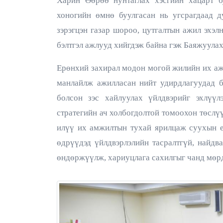
Харин Өөрөө нунтаглах хэсгийн хацарт бу
хоногийн өмнө буулгасан нь угсрагдаад д
зэрэгцэн газар шороо, цутгалтын ажил эхэ
бэлтгэл ажлууд хийгдэж байна гэж Баяжуулах
Ерөнхий захирал модон могой жилийн их аж
манлайлж ажилласан нийт удирдлагуудад б
болсон зэс хайлуулах үйлдвэрийг эхлүүл
стратегийн ач холбогдолтой томоохон төслү
илүү их амжилтын тухай ярилцаж суухын е
өдрүүдэд үйлдвэрлэлийн тасралтгүй, найдва
өндөржүүлж, хариуцлага сахилгыг чанд мөрд