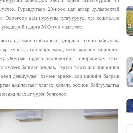
тлууртай холбогдох хэсэгт хадан тэжээгүүрийг 14
уусчээ. Гуравдугаар 20-ноос цаг агаар дулаарахтай
лнэ. Одоогоор дам нурууны тулгуурууд, хэв хашмалын
 үйлдвэрийн дарга М.Отгон мэдээллээ.
лын ард амжилттай гарсан, удирдан зохион байгуулж,
аяр хүргээд, гал морь жилд олон жилийн мөрөөдөл
эх, Оюутын ордын технологийг тодорхойлох зэрэг
үд хүлээж байгааг онцлов. Тэрээр “Ирэх жилийн өдийд
рөөл дэвшүүлье” хэмээн ерөөж, сар шинийн баярын
ртай ажиллагааг хангах хяналт, зохион байгуулалтаа
өн ажиллахыг үүрэг болголоо.