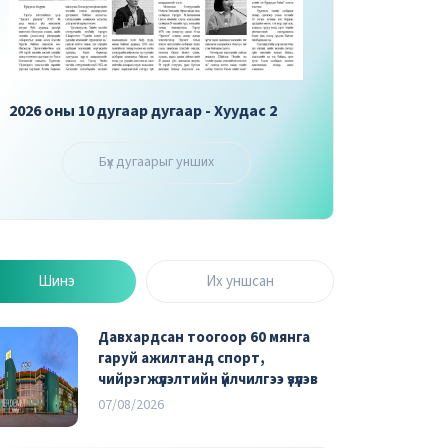
2026 оны 10 дугаар дугаар - Хуудас 3
2026 оны 10 дугаар 
Бүх дугаарыг унших
Шинэ
Их уншсан
Давхардсан тоогоор 60 мянга
гаруй ажилтанд спорт,
чийрэгжүүлэлтийн үйлчилгээ үзүүлэв
07/08/2026