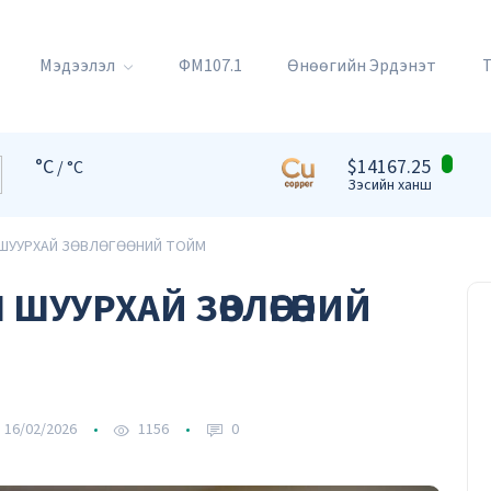
Мэдээлэл
ФМ107.1
Өнөөгийн Эрдэнэт
°C
$14167.25
/ °C
Зэсийн ханш
ШУУРХАЙ ЗӨВЛӨГӨӨНИЙ ТОЙМ
УУРХАЙ ЗӨВЛӨГӨӨНИЙ
16/02/2026
1156
0