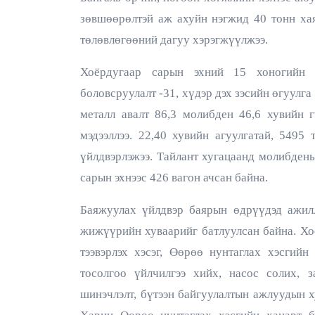
зөвшөөрөлтэй аж ахуйн нэгжид 40 тонн ха
төлөвлөгөөний дагуу хэрэгжүүлжээ.
Хоёрдугаар сарын эхний 15 хоногийн 
2026 оны 10 дугаа
боловсруулалт -31, хүдэр дэх зэсийн өгуулга
металл авалт 86,3 молибден 46,6 хувийн г
мэдээллээ. 22,40 хувийн агуулгатай, 5495
үйлдвэрлэжээ. Тайлант хугацаанд молибден
сарын эхнээс 426 вагон ачсан байна.
Баяжуулах үйлдвэр баярын өдрүүдэд ажилла
жижүүрийн хуваарийг батлуулсан байна. Хо
тээвэрлэх хэсэг, Өөрөө нунтаглах хэсгий
тосолгоо үйлчилгээ хийх, насос солих, з
шинэчлэлт, бүтээн байгуулалтын ажлуудын х