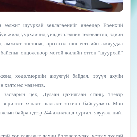
н ээлжит шуурхай зөвлөгөөнийг өнөөдөр Ерөнхий
буй жилд уурхайчид үйлдвэрлэлийн төлөвлөгөө, эдийн
эд амжилт тогтоож, өргөтгөл шинэчлэлийн ажлуудаа
н байсныг онцолсноор могой жилийн отгон “шуурхай”
жээнд хөдөлмөрийн аюулгүй байдал, эрүүл ахуйн
 хэлтсээс мэдээлэв.
 засварын цех, Дулаан цахилгаан станц, Тээвэр
 зорилтот хяналт шалгалт зохион байгуулжээ. Мөн
 ажлын байран дээр 244 ажилтанд сургалт явуулж, нийт
лтай хог хаягдлыг дахин боловсруулах, устгах тусгай