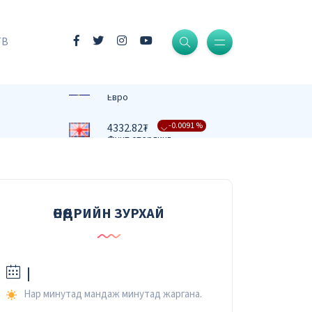
-0.0004 %
3409.39₮
Доллар
ТВ
-0.0161 %
3731.58₮
Евро
-0.0091 %
4332.82₮
Фунт стерлинг
-0.0079 %
476.27₮
Юань
-0.0067 %
37.42₮
Рубль
ӨНӨӨДРИЙН ЗУРХАЙ
-0.0232 %
2.59₮
Вон
|
Нар минутад мандаж минутад жаргана.