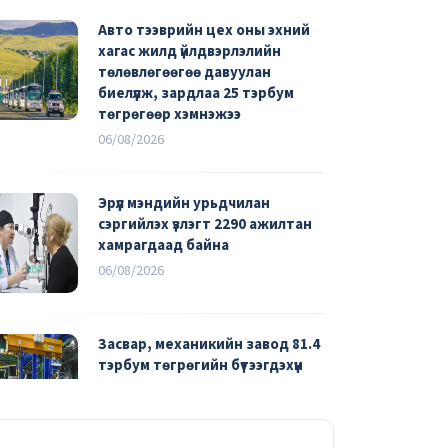
Авто тээврийн цех оны эхний
хагас жилд үйлдвэрлэлийн
төлөвлөгөөгөө давуулан
биелүүлж, зардлаа 25 тэрбум
төгрөгөөр хэмнэжээ
06/08/2026
Эрүүл мэндийн урьдчилан
сэргийлэх үзлэгт 2290 ажилтан
хамрагдаад байна
06/08/2026
Засвар, механикийн завод 81.4
тэрбум төгрөгийн бүтээгдэхүүн
үйлдвэрлэжээ
04/08/2026