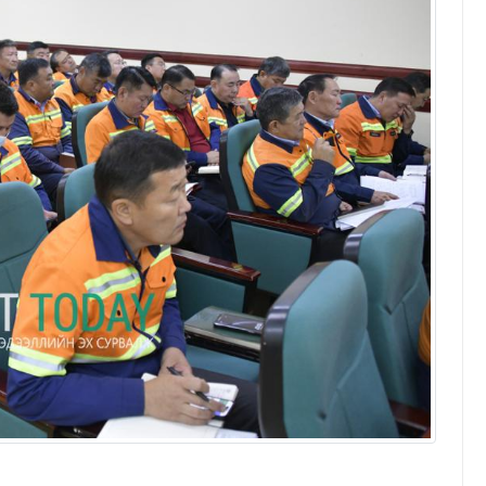
Эрдэнэт үйлдвэрийн эрчим хүч
найдвартай байдал, ирээдүйн
хөгжлийн үндэс
Т.Батчулуун
23/04/2026