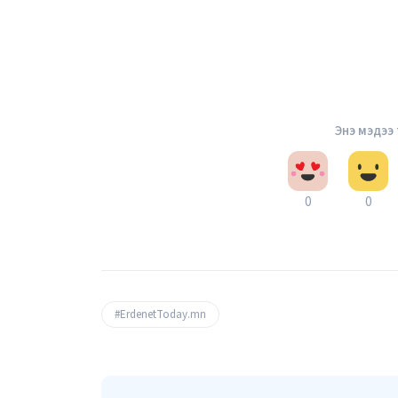
Энэ мэдээ
0
0
#ErdenetToday.mn