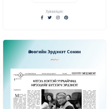
Хуваалцах:
Өнөөгийн Эрдэнэт Сонин