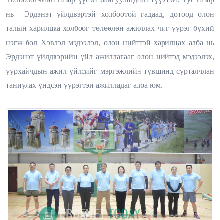
нь Эрдэнэт үйлдвэртэй холбоотой гадаад, дотоод олон
талын харилцаа холбоог төлөөлөн ажиллах чиг үүрэг бүхий
нэгж бол Хэвлэл мэдээлэл, олон нийттэй харилцах алба нь
Эрдэнэт үйлдвэрийн үйл ажиллагааг олон нийтэд мэдээлэх,
уурхайчдын ажил үйлсийг мэргэжлийн түвшинд сурталчлан
таниулах үндсэн үүрэгтэй ажилладаг алба юм.