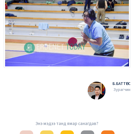
Б.БАТТӨГС
Зурагчин
Энэ мэдээ танд ямар санагдав?