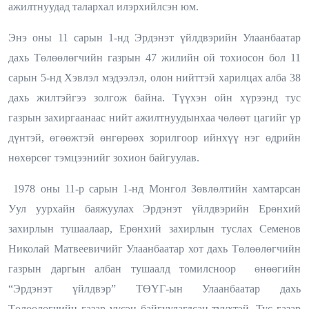
ажилтнуудад талархал илэрхийлсэн юм.
Энэ оны 11 сарын 1-нд Эрдэнэт үйлдвэрийн Улаанбаатар
дахь Төлөөлөгчийн газрын 47 жилийн ой тохиосон бол 11
сарын 5-нд Хэвлэл мэдээлэл, олон нийттэй харилцах алба 38
дахь жилтэйгээ золгож байна. Түүхэн ойн хүрээнд тус
газрын захиргаанаас нийт ажилтнуудынхаа чөлөөт цагийг үр
дүнтэй, өгөөжтэй өнгөрөөх зорилгоор ийнхүү нэг өдрийн
нөхөрсөг тэмцээнийг зохион байгуулав.
1978 оны 11-р сарын 1-нд Монгол Зөвлөлтийн хамтарсан
Уул уурхайн баяжуулах Эрдэнэт үйлдвэрийн Ерөнхий
захирлын тушаалаар, Ерөнхий захирлын туслах Семенов
Николай Матвеевичийг Улаанбаатар хот дахь Төлөөлөгчийн
газрын даргын албан тушаалд томилсноор өнөөгийн
“Эрдэнэт үйлдвэр” ТӨҮГ-ын Улаанбаатар дахь
Төлөөлөгчийн газар үүсэн байгуулагдсан түүхтэй. Тус газар