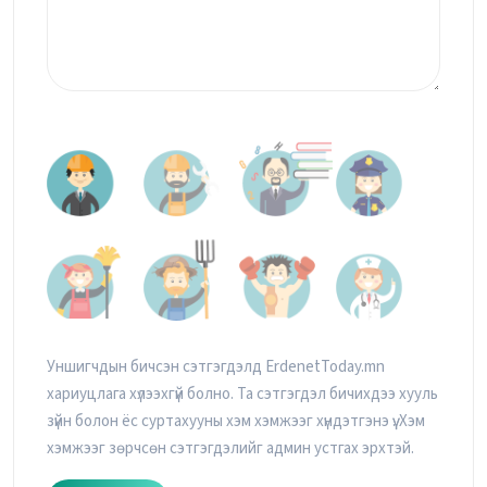
Уншигчдын бичсэн сэтгэгдэлд ErdenetToday.mn
хариуцлага хүлээхгүй болно. Та сэтгэгдэл бичихдээ хууль
зүйн болон ёс суртахууны хэм хэмжээг хүндэтгэнэ үү. Хэм
хэмжээг зөрчсөн сэтгэгдэлийг админ устгах эрхтэй.