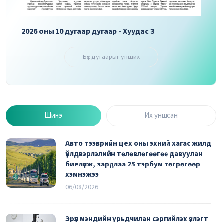
2026 оны 10 дугаар дугаар - Хуудас 3
2026 
Бүх дугаарыг унших
Шинэ
Их уншсан
Авто тээврийн цех оны эхний хагас жилд
үйлдвэрлэлийн төлөвлөгөөгөө давуулан
биелүүлж, зардлаа 25 тэрбум төгрөгөөр
хэмнэжээ
06/08/2026
Эрүүл мэндийн урьдчилан сэргийлэх үзлэгт