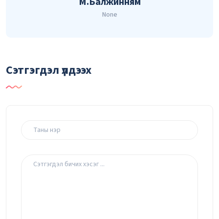
М.Балжинням
None
Сэтгэгдэл үлдээх