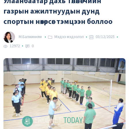
Улаанбаатар дахь Төлөөлөгчийн
37.42₮
Рубль
газрын ажилтнуудын дунд
-0.0232 %
2.59₮
спортын нөхөрсөг тэмцээн боллоо
Вон
М.Балжинням
Мэдээ мэдээлэл
03/12/2025
12972
0