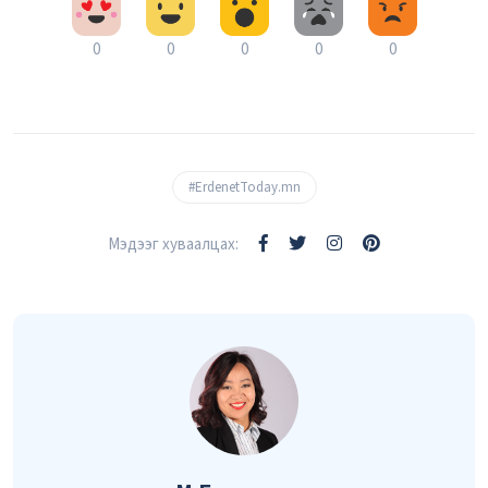
0
0
0
0
0
#ErdenetToday.mn
Мэдээг хуваалцах: