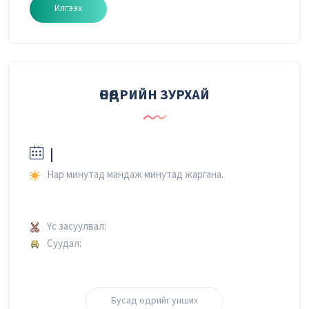
Илгээх
ӨНӨӨДРИЙН ЗУРХАЙ
|
Нар минутад мандаж минутад жаргана.
Үс засуулвал:
Суудал:
Бусад өдрийг унших