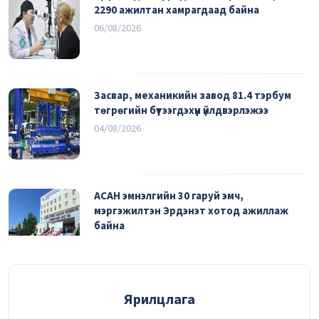
2290 ажилтан хамрагдаад байна
06/08/2026
Засвар, механикийн завод 81.4 тэрбум
төгрөгийн бүтээгдэхүүн үйлдвэрлэжээ
04/08/2026
АСАН эмнэлгийн 30 гаруй эмч,
мэргэжилтэн Эрдэнэт хотод ажиллаж
байна
03/08/2026
УДИРДАХ АЖИЛТНЫ ШУУРХАЙ
Ярилцлага
ЗӨВЛӨГӨӨНИЙ ТОЙМ