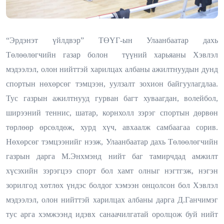
“Эрдэнэт үйлдвэр” ТӨҮГ-ын Улаанбаатар дахь
Төлөөлөгчийн газар болон түүний харьяаны Хэвлэл
мэдээлэл, олон нийттэй харилцах албаны ажилтнуудын дунд
спортын нөхөрсөг тэмцээн, уулзалт зохион байгуулагдлаа.
Тус газрын ажилтнууд гурван багт хуваагдан, волейбол,
ширээний теннис, шатар, корнхолл зэрэг спортын дөрвөн
төрлөөр өрсөлдөж, хурд хүч, авхаалж самбаагаа сорив.
Нөхөрсөг тэмцээнийг нээж, Улаанбаатар дахь Төлөөлөгчийн
газрын дарга М.Энхмэнд нийт баг тамирчдад амжилт
хүсэхийн зэрэгцээ спорт бол хамт олныг нэгтгэж, нэгэн
зорилгод хөтлөх үндэс болдог хэмээн онцолсон бол Хэвлэл
мэдээлэл, олон нийттэй харилцах албаны дарга Д.Ганчимэг
тус арга хэмжээнд идэвх санаачилгатай оролцож буй нийт