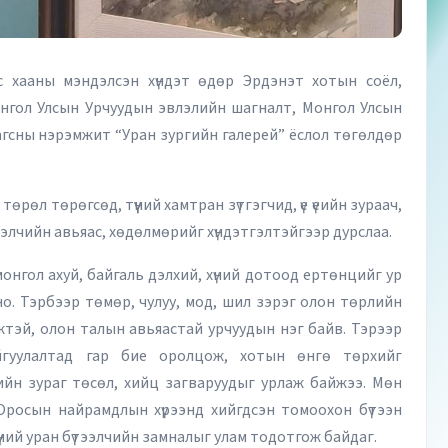
с хааны мэндэлсэн хүндэт өдөр Эрдэнэт хотын соёл,
онгол Улсын Урчуудын эвлэлийн шагналт, Монгол Улсын
агсны нэрэмжит “Уран зургийн галерей” ёслол төгөлдөр
төрөл төрөгсөд, түүний хамтран зүтгэгчид, үе үеийн зураач,
ээлчийн авьяас, хөдөлмөрийг хүндэтгэлтэйгээр дурслаа.
онгол ахуй, байгаль дэлхий, хүний дотоод ертөнцийг ур
о. Тэрбээр төмөр, чулуу, мод, шил зэрэг олон төрлийн
жтэй, олон талын авьяастай урчуудын нэг байв. Тэрээр
айгуулалтад гар бие оролцож, хотын өнгө төрхийг
ийн зураг төсөл, хийц загваруудыг урлаж байжээ. Мөн
Оросын найрамдлын хүрээнд хийгдсэн томоохон бүтээн
ний уран бүтээлчийн замналыг улам тодотгож байдаг.