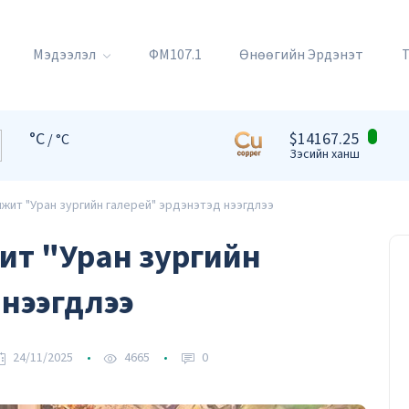
Мэдээлэл
ФМ107.1
Өнөөгийн Эрдэнэт
°C
$14167.25
/ °C
Зэсийн ханш
жит "Уран зургийн галерей" эрдэнэтэд нээгдлээ
жит "Уран зургийн
 нээгдлээ
24/11/2025
4665
0