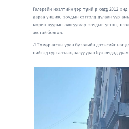
Галерейн нээлтийн үеэр түүний үр хүүхдүүд 2012
дараа уншиж, зочдын сэтгэлд дулаан уур амьс
морин хуурын аялгуугаар зочдыг угтан, нээл
2026 оны 10 дугаа
аястай болгов.
Л.Төмөр агсны уран бүтээлийн дээжсийг нэг дор
нийтэд сурталчлах, залуу уран бүтээлчдэд урам