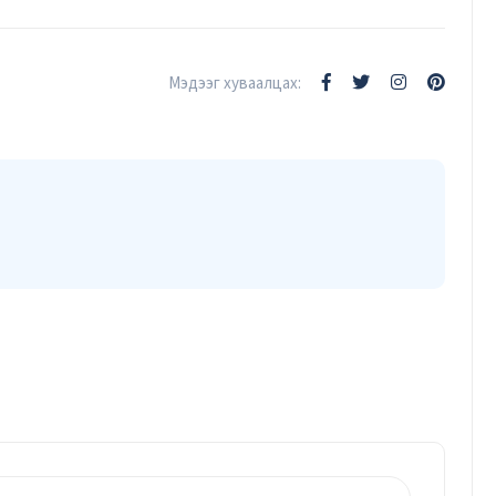
Мэдээг хуваалцах:
Эрдэнэт үйлдвэрийн эрчим хүч
найдвартай байдал, ирээдүйн
хөгжлийн үндэс
Т.Батчулуун
23/04/2026