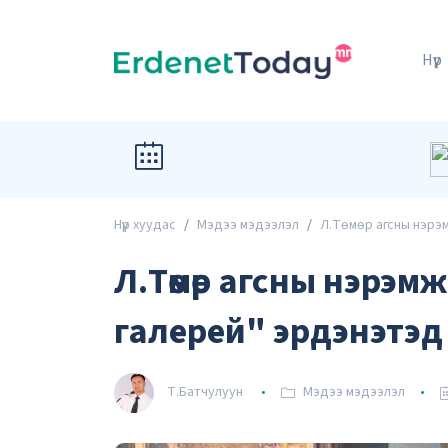
Нүүр
Нүүр хуудас
Мэдээ мэдээлэл
Л.Төмөр агсны нэрэм
Л.Төмөр агсны нэрэм
галерей" эрдэнэтэд
Т.Батчулуун
Мэдээ мэдээлэл