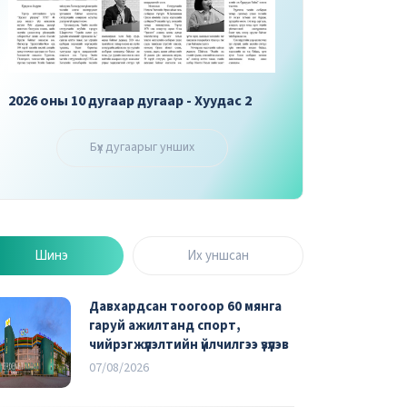
2026 оны 10 дугаар дугаар - Хуудас 3
2026 оны 10 дугаар 
Бүх дугаарыг унших
Шинэ
Их уншсан
Давхардсан тоогоор 60 мянга
гаруй ажилтанд спорт,
чийрэгжүүлэлтийн үйлчилгээ үзүүлэв
07/08/2026