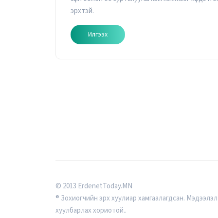
эрхтэй.
Илгээх
© 2013 ErdenetToday.MN
® Зохиогчийн эрх хуулиар хамгаалагдсан. Мэдээлэл
хуулбарлах хориотой..