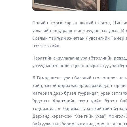
Өвлийн тэргүүн сарын шинийн нэгэн, Чинги
урлагийн амьдралд шинэ хуудас нээгдлээ. М
Соёлын тэргүүний ажилтан Лувсангийн Төмөр 
нээлтээ хийв.
Нээлтийн ажиллагаанд уран бүтээлчийн үр хүүхэд, 
урчуудын төлөөлөл хүрэлцэн ирж, агуу уран бүт
Л.Төмөр агсны уран бүтээлийн гол онцлог нь м
хийц, хүчтэй мэдрэмжээр илэрхийлдэгт оршин
материал дээр бүтээл туурвидаг, уран сэтгэм
Эрдэнэт үйлдвэрийн эхэн үеийн бүтээн б
тодорхойлсон баримал, уран хийцийн бүтээл
Дарханд хэрэгжсэн “Хэнтийн ухаа”, Монгол–
байгуулалтын баримлын ажилд оролцсон нь түү