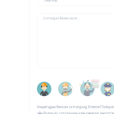
Уншигчдын бичсэн сэтгэгдэлд ErdenetToday.mn 
зүйн болон ёс суртахууны хэм хэмжээг хүндэтгэн