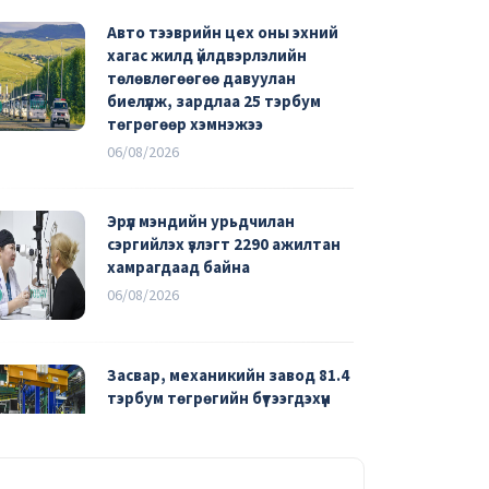
Авто тээврийн цех оны эхний
хагас жилд үйлдвэрлэлийн
төлөвлөгөөгөө давуулан
биелүүлж, зардлаа 25 тэрбум
төгрөгөөр хэмнэжээ
06/08/2026
Эрүүл мэндийн урьдчилан
сэргийлэх үзлэгт 2290 ажилтан
хамрагдаад байна
06/08/2026
Засвар, механикийн завод 81.4
тэрбум төгрөгийн бүтээгдэхүүн
үйлдвэрлэжээ
04/08/2026