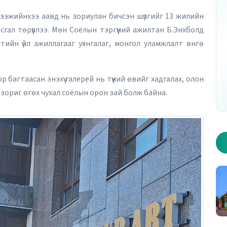
 онд ээжийнхээ аавд нь зориулан бичсэн шүлгийг 13 жилийн
гал төрүүллээ. Мөн Соёлын тэргүүний ажилтан Б.Энхболд
тийн үйл ажиллагааг уянгалаг, монгол уламжлалт өнгө
р дугаар - Хуудас 1
2026 оны 10 дугаар дугаар - Хуудас 2
 багтаасан энэхүү галерей нь түүний өвийг хадгалах, олон
 зориг өгөх чухал соёлын орон зай болж байна.