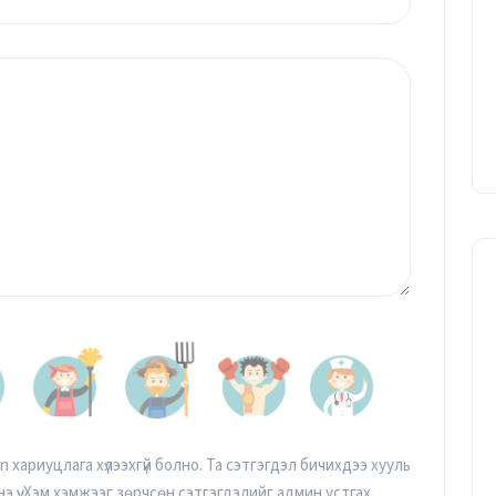
хариуцлага хүлээхгүй болно. Та сэтгэгдэл бичихдээ хууль
э үү. Хэм хэмжээг зөрчсөн сэтгэгдэлийг админ устгах