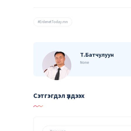
#ErdenetToday.mn
Т.Батчулуун
None
Сэтгэгдэл үлдээх