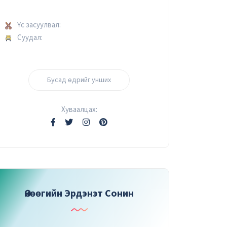
Үс засуулвал:
Суудал:
Бусад өдрийг унших
Хуваалцах:
Өнөөгийн Эрдэнэт Сонин