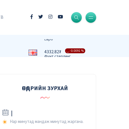
-0.0004 %
3409.39₮
Доллар
ТВ
-0.0161 %
3731.58₮
Евро
-0.0091 %
4332.82₮
Фунт стерлинг
-0.0079 %
476.27₮
Юань
-0.0067 %
37.42₮
Рубль
ӨНӨӨДРИЙН ЗУРХАЙ
-0.0232 %
2.59₮
Вон
|
Нар минутад мандаж минутад жаргана.