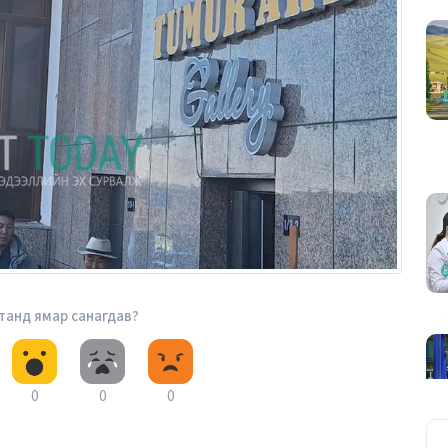
 танд ямар санагдав?
0
0
0