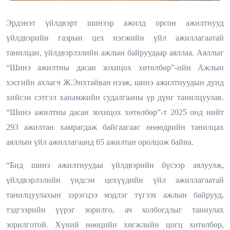
Эрдэнэт үйлдвэрт шинээр ажилд орсон ажилтнууд
үйлдвэрийн газрын цех нэгжийн үйл ажиллагаатай
танилцан, үйлдвэрлэлийн ажлын байруудаар аяллаа. Аяллыг
“Шинэ ажилтны дасан зохицох хөтөлбөр”-ийн Ажлын
хэсгийн ахлагч Ж.Энхтайван нээж, шинэ ажилтнуудын дунд
хийсэн сэтгэл ханамжийн судалгааны үр дүнг танилцуулав.
“Шинэ ажилтны дасан зохицох хөтөлбөр”-т 2025 онд нийт
293 ажилтан хамрагдаж байгаагаас өнөөдрийн танилцах
аяллын үйл ажиллагаанд 65 ажилтан оролцож байна.
“Бид шинэ ажилтнуудаа үйлдвэрийн бүсээр аялуулж,
үйлдвэрлэлийн үндсэн цехүүдийн үйл ажиллагаатай
танилцуулахын зэрэгцээ мэдлэг түгээх ажлын байрууд,
тэдгээрийн үүрэг зорилго, ач холбогдлыг таниулах
зорилготой. Хүний нөөцийн хөгжлийн цогц хөтөлбөр,