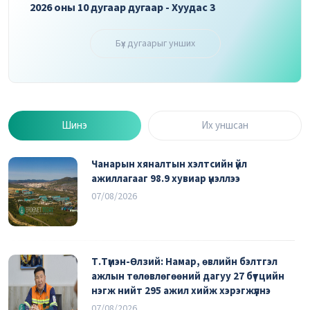
2026 оны 10 дугаар дугаар - Хуудас 3
2026 
Бүх дугаарыг унших
Шинэ
Их уншсан
Чанарын хяналтын хэлтсийн үйл
ажиллагааг 98.9 хувиар үнэллээ
07/08/2026
Т.Түмэн-Өлзий: Намар, өвлийн бэлтгэл
ажлын төлөвлөгөөний дагуу 27 бүтцийн
нэгж нийт 295 ажил хийж хэрэгжүүлнэ
07/08/2026