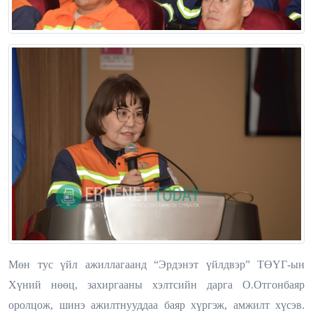
Мөн тус үйл ажиллагаанд “Эрдэнэт үйлдвэр” ТӨҮГ-ын
Хүний нөөц, захиргааны хэлтсийн дарга О.Отгонбаяр
оролцож, шинэ ажилтнууддаа баяр хүргэж, амжилт хүсэв.