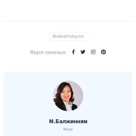
#ErdenetToday.mn
Мэдээг хуваалцах:
М.Балжинням
None