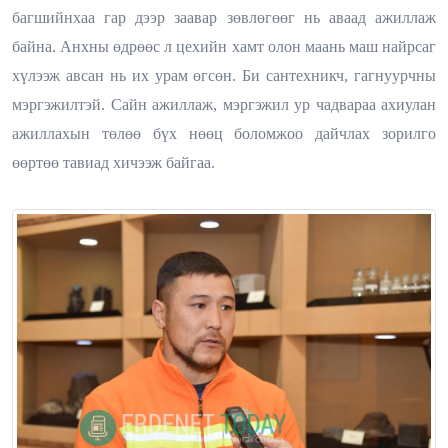
багшийнхаа гар дээр заавар зөвлөгөөг нь аваад ажиллаж
байна. Анхны өдрөөс л цехийн хамт олон маань маш найрсаг
хүлээж авсан нь их урам өгсөн. Би сантехникч, гагнуурчны
мэргэжилтэй. Сайн ажиллаж, мэргэжил ур чадвараа ахиулан
ажиллахын төлөө бүх нөөц боломжоо дайчлах зорилго
өөртөө тавиад хичээж байгаа.