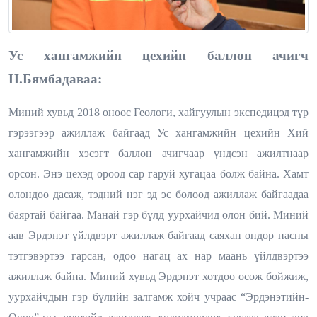
Ус хангамжийн цехийн баллон ачигч
Н.Бямбадаваа:
Миний хувьд 2018 оноос Геологи, хайгуулын экспедицэд түр
гэрээгээр ажиллаж байгаад Ус хангамжийн цехийн Хий
хангамжийн хэсэгт баллон ачигчаар үндсэн ажилтнаар
орсон. Энэ цехэд ороод сар гаруй хугацаа болж байна. Хамт
олондоо дасаж, тэдний нэг эд эс болоод ажиллаж байгаадаа
баяртай байгаа. Манай гэр бүлд уурхайчид олон бий. Миний
аав Эрдэнэт үйлдвэрт ажиллаж байгаад саяхан өндөр насны
тэтгэвэртээ гарсан, одоо нагац ах нар маань үйлдвэртээ
ажиллаж байна. Миний хувьд Эрдэнэт хотдоо өсөж бойжиж,
уурхайчдын гэр бүлийн залгамж хойч учраас “Эрдэнэтийн-