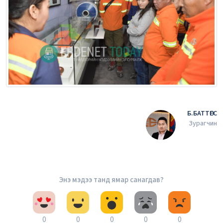
Б.БАТТӨГС
Зурагчин
Энэ мэдээ танд ямар санагдав?
0
0
0
0
0