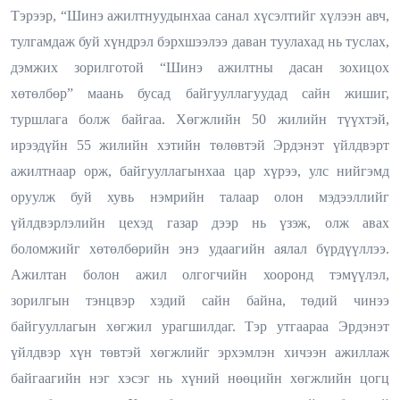
Тэрээр, “Шинэ ажилтнуудынхаа санал хүсэлтийг хүлээн авч,
тулгамдаж буй хүндрэл бэрхшээлээ даван туулахад нь туслах,
дэмжих зорилготой “Шинэ ажилтны дасан зохицох
хөтөлбөр” маань бусад байгууллагуудад сайн жишиг,
туршлага болж байгаа. Хөгжлийн 50 жилийн түүхтэй,
ирээдүйн 55 жилийн хэтийн төлөвтэй Эрдэнэт үйлдвэрт
ажилтнаар орж, байгууллагынхаа цар хүрээ, улс нийгэмд
оруулж буй хувь нэмрийн талаар олон мэдээллийг
үйлдвэрлэлийн цехэд газар дээр нь үзэж, олж авах
боломжийг хөтөлбөрийн энэ удаагийн аялал бүрдүүллээ.
Ажилтан болон ажил олгогчийн хооронд тэмүүлэл,
зорилгын тэнцвэр хэдий сайн байна, төдий чинээ
байгууллагын хөгжил урагшилдаг. Тэр утгаараа Эрдэнэт
үйлдвэр хүн төвтэй хөгжлийг эрхэмлэн хичээн ажиллаж
байгаагийн нэг хэсэг нь хүний нөөцийн хөгжлийн цогц