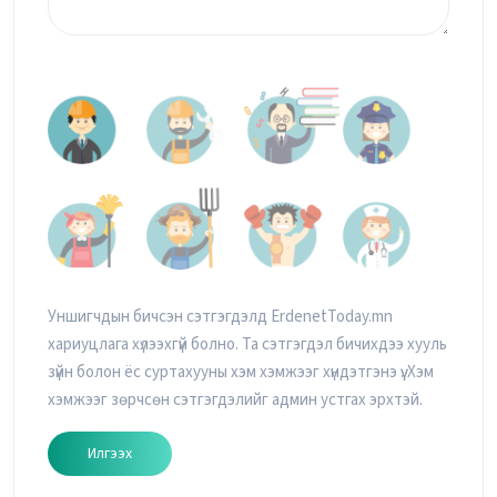
Уншигчдын бичсэн сэтгэгдэлд ErdenetToday.mn
хариуцлага хүлээхгүй болно. Та сэтгэгдэл бичихдээ хууль
зүйн болон ёс суртахууны хэм хэмжээг хүндэтгэнэ үү. Хэм
хэмжээг зөрчсөн сэтгэгдэлийг админ устгах эрхтэй.
Илгээх