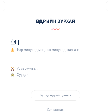
ӨНӨӨДРИЙН ЗУРХАЙ
|
Нар минутад мандаж минутад жаргана.
Үс засуулвал:
Суудал:
Бусад өдрийг унших
Хуваалцах: