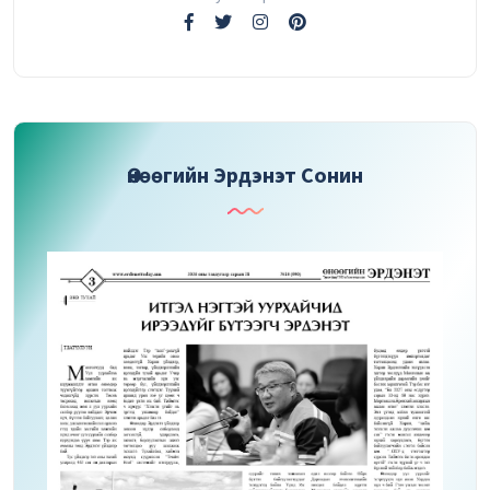
Өнөөгийн Эрдэнэт Сонин