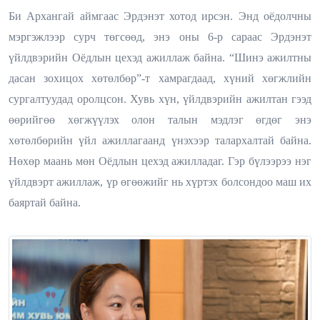
Би Архангай аймгаас Эрдэнэт хотод ирсэн. Энд оёдолчны
мэргэжлээр сурч төгсөөд, энэ оны 6-р сараас Эрдэнэт
үйлдвэрийн Оёдлын цехэд ажиллаж байна. “Шинэ ажилтны
дасан зохицох хөтөлбөр”-т хамрагдаад, хүний хөгжлийн
сургалтуудад оролцсон. Хувь хүн, үйлдвэрийн ажилтан гээд
өөрийгөө хөгжүүлэх олон талын мэдлэг өгдөг энэ
хөтөлбөрийн үйл ажиллагаанд үнэхээр талархалтай байна.
Нөхөр маань мөн Оёдлын цехэд ажилладаг. Гэр бүлээрээ нэг
үйлдвэрт ажиллаж, үр өгөөжийг нь хүртэх болсондоо маш их
баяртай байна.