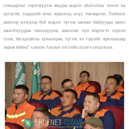
стандартыг хэрэгжүүлэх явцдаа мэдлэг ойлголтыг эхнээс нь
цэгцтэй, тодорхой өгөх зорилгод илүү төвлөрсөн. Тиймээс
шинээр нээгдээд буй мэдлэг түгээх ажлын байруудаа шинэ
ажилтнууддаа танилцуулж, ажилтан хүн мэдлэгээ хэрхэн
тэлж, бусадтайгаа хуваалцаж, түгээх вэ гэдгийг ярилцахаар
зорьж байна” хэмээн Ажлын хэсгийн ахлагч онцолсон.