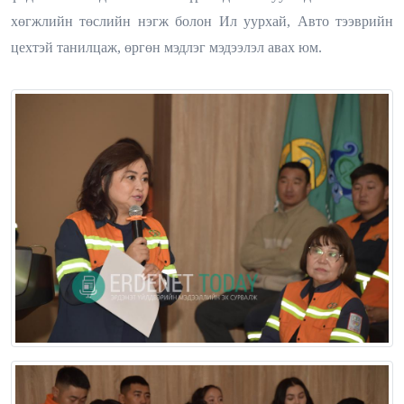
хөгжлийн төслийн нэгж болон Ил уурхай, Авто тээврийн
цехтэй танилцаж, өргөн мэдлэг мэдээлэл авах юм.