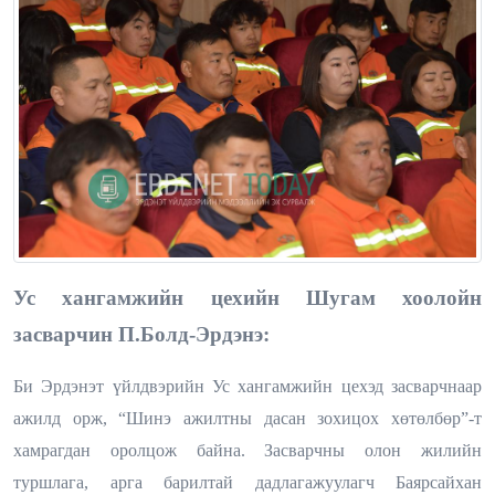
Ус хангамжийн цехийн Шугам хоолойн
засварчин П.Болд-Эрдэнэ:
Би Эрдэнэт үйлдвэрийн Ус хангамжийн цехэд засварчнаар
ажилд орж, “Шинэ ажилтны дасан зохицох хөтөлбөр”-т
хамрагдан оролцож байна. Засварчны олон жилийн
туршлага, арга барилтай дадлагажуулагч Баярсайхан