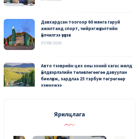
Давхардсан тоогоор 60 мянга гаруй
ажилтанд спорт, чийрэгжүүлэлтийн
үйлчилгээ үзүүлэв
07/08/2026
Авто тээврийн цех оны эхний хагас жилд
үйлдвэрлэлийн төлөвлөгөөгөө давуулан
биелүүлж, зардлаа 25 тэрбум төгрөгөөр
хэмнэжээ
06/08/2026
Эрүүл мэндийн урьдчилан сэргийлэх үзлэгт
Ярилцлага
2290 ажилтан хамрагдаад байна
06/08/2026