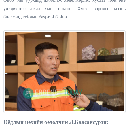
Овоо”-ны уурхайд ажиллаж хөдөлмөрлөх хүслээ тээн энэ
үйлдвэртээ ажиллахыг зорьсон. Хүсэл зорилго маань
биелсэнд туйлын баяртай байна.
Оёдлын цехийн оёдолчин Л.Баасансүрэн: