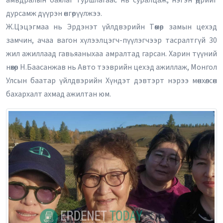
амьдралын баялаг туршлагаас нь суралцаж, нэгэн өдрийг
дурсамж дүүрэн өнгөрүүлжээ.
Ж.Цэцэгмаа нь Эрдэнэт үйлдвэрийн Төмөр замын цехэд
замчин, ачаа вагон хүлээлцэгч-пүүлэгчээр тасралтгүй 30
жил ажиллаад гавьяаныхаа амралтад гарсан. Харин түүний
нөхөр Н.Баасанжав нь Авто тээврийн цехэд ажиллаж, Монгол
Улсын баатар үйлдвэрийн Хүндэт дэвтэрт нэрээ мөнхөлсөн
бахархалт ахмад ажилтан юм.