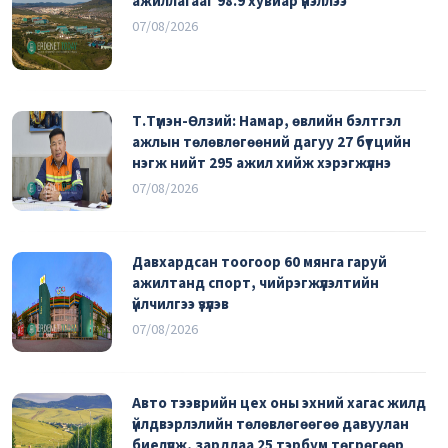
ажиллагааг 98.9 хувиар үнэллээ
07/08/2026
Т.Түмэн-Өлзий: Намар, өвлийн бэлтгэл
ажлын төлөвлөгөөний дагуу 27 бүтцийн
нэгж нийт 295 ажил хийж хэрэгжүүлнэ
07/08/2026
Давхардсан тоогоор 60 мянга гаруй
ажилтанд спорт, чийрэгжүүлэлтийн
үйлчилгээ үзүүлэв
07/08/2026
Авто тээврийн цех оны эхний хагас жилд
үйлдвэрлэлийн төлөвлөгөөгөө давуулан
биелүүлж, зардлаа 25 тэрбум төгрөгөөр