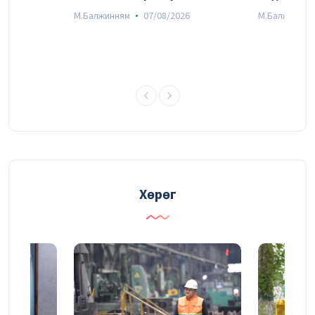
03/08/2026
М.Балжинням
07/08/2026
М.Балжинням
УДИРДАХ АЖИЛТНЫ ШУУРХАЙ
ЗӨВЛӨГӨӨНИЙ ТОЙМ
03/08/2026
Судалгаа, шинжилгээний хүрээлэн
үйлдвэрлэлийн үр ашгийг нэмэгдүүлэх
судалгаагаа өргөжүүлж байна
Хөрөг
31/07/2026
ГАЛАА ИНЖЕНЕР
30/07/2026