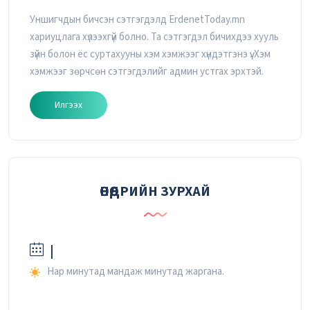
Уншигчдын бичсэн сэтгэгдэлд ErdenetToday.mn
хариуцлага хүлээхгүй болно. Та сэтгэгдэл бичихдээ хууль
зүйн болон ёс суртахууны хэм хэмжээг хүндэтгэнэ үү. Хэм
хэмжээг зөрчсөн сэтгэгдэлийг админ устгах эрхтэй.
Илгээх
ӨНӨӨДРИЙН ЗУРХАЙ
|
Нар минутад мандаж минутад жаргана.