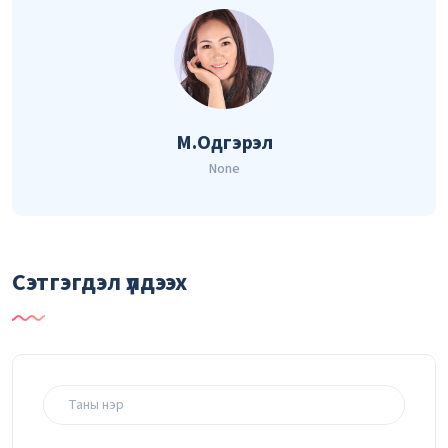
М.Одгэрэл
None
Сэтгэгдэл үлдээх