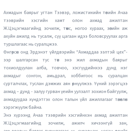
Ахмадын баярыг угтан Тээвэр, ложистикийн төвийн Ачаа
тээврийн хэсгийн хамт олон ахмад ажилтан
Ж.Цэцэгмаагийнд зочилж, төмс, ногоо хураах, зөгийн аж
ахуйн ажилд нь тусалж, сүү цагаан идээ боловсруулах арга
туршлагаас нь суралцжээ.
Өнгөрсөн онд Эрдэнэт үйлдвэрийн “Ахмаддаа ээлтэй цех”-
ээр шалгарсан тус төв энэ жил ахмадын баярыг
тохиолдуулан алба, товчоо, хэсгүүдийнхээ дунд нэг
ахмадыг сонгон, амьдрал, хоббигоос нь суралцан
сурталчлах, туслан дэмжих аян өрнүүлжээ. Үүний зэрэгцээ
ахмад – дунд - залуу гурван үеийн уулзалт зохион байгуулж,
ахмадуудаа хүндэтгэх олон талын үйл ажиллагааг төлөвлөн
хэрэгжүүлж байна.
Энэ хүрээнд Ачаа тээврийн хэсгийнхэн ахмад ажилтан
Ж.Цэцэгмаагийнд зочилж, ажилч хичээнгүй зан,