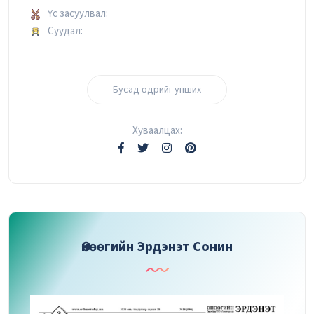
Үс засуулвал:
Суудал:
Бусад өдрийг унших
Хуваалцах:
Өнөөгийн Эрдэнэт Сонин