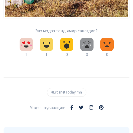
Энэ мэдээ танд ямар санагдав?
1
1
0
0
0
#ErdenetToday.mn
Мэдээг хуваалцах: