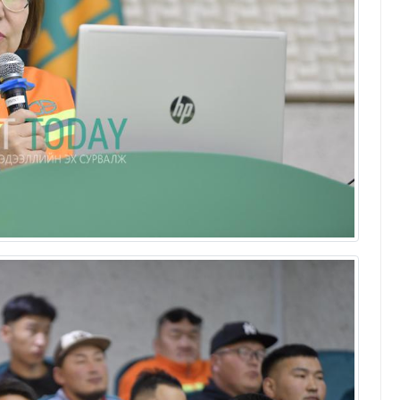
Д.ӨНӨБАТ: Ажилтнуудад
эмчилгээ, сувилгаанд зориулж
жилд 1.5 сая төгрөг хүртэлх
дэмжлэг олгож байгаа
М.Одгэрэл
29/05/2026