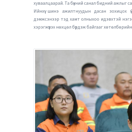
хуваалцаарай. Та бүхний санал бидний ажлыг с
Ийнхүү шинэ ажилтнуудын дасан зохицох ү
дэмжсэнээр тэд хамт олныхоо идэвхтэй нэгэн г
хэрэгжүүлэх нөхцөл бүрдэж байгааг хөтөлбөри
2026 оны 10 дугаа