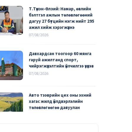
Т.Түмэн-Өлзий: Намар, өвлийн
бэлтгэл ажлын төлөвлөгөөний
дагуу 27 бүтцийн нэгж нийт 295
ажил хийж хэрэгжүүлнэ
07/08/2026
Давхардсан тоогоор 60 мянга
гаруй ажилтанд спорт,
чийрэгжүүлэлтийн үйлчилгээ үзүүлэв
07/08/2026
Авто тээврийн цех оны эхний
хагас жилд үйлдвэрлэлийн
төлөвлөгөөгөө давуулан
биелүүлж, зардлаа 25 тэрбум
төгрөгөөр хэмнэжээ
06/08/2026