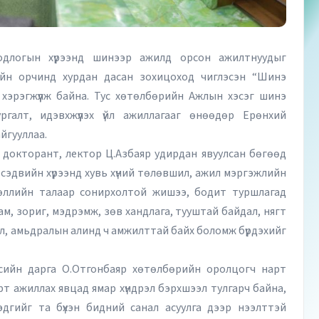
одлогын хүрээнд шинээр ажилд орсон ажилтнуудыг
элийн орчинд хурдан дасан зохицоход чиглэсэн “Шинэ
хэрэгжүүлж байна. Тус хөтөлбөрийн Ажлын хэсэг шинэ
ргалт, идэвхжүүлэх үйл ажиллагааг өнөөдөр Ерөнхий
йгууллаа.
 докторант, лектор Ц.Азбаяр удирдан явуулсан бөгөөд
 сэдвийн хүрээнд хувь хүний төлөвшил, ажил мэргэжлийн
лөөллийн талаар сонирхолтой жишээ, бодит туршлагад
урам, зориг, мэдрэмж, зөв хандлага, тууштай байдал, нягт
ил, амьдралын алинд ч амжилттай байх боломж бүрдэхийг
лтсийн дарга О.Отгонбаяр хөтөлбөрийн оролцогч нарт
т ажиллах явцад ямар хүндрэл бэрхшээл тулгарч байна,
дгийг та бүхэн бидний санал асуулга дээр нээлттэй