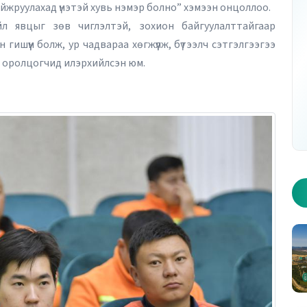
айжруулахад үнэтэй хувь нэмэр болно” хэмээн онцоллоо.
йл явцыг зөв чиглэлтэй, зохион байгуулалттайгаар
ишүүн болж, ур чадвараа хөгжүүлж, бүтээлч сэтгэлгээгээ
йн оролцогчид илэрхийлсэн юм.
р дугаар - Хуудас 1
2026 оны 10 дугаар дугаар - Хуудас 2