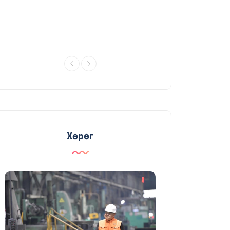
УДИРДАХ АЖИЛТНЫ ШУУРХАЙ
ЗӨВЛӨГӨӨНИЙ ТОЙМ
03/08/2026
Судалгаа, шинжилгээний
хүрээлэн үйлдвэрлэлийн үр ашгийг
нэмэгдүүлэх судалгаагаа
өргөжүүлж байна
31/07/2026
Хөрөг
ГАЛАА ИНЖЕНЕР
30/07/2026