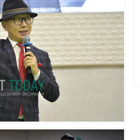
Уурхайн ирээдүйг тооцоологч
инженер
Т.Батчулуун
20/03/2026