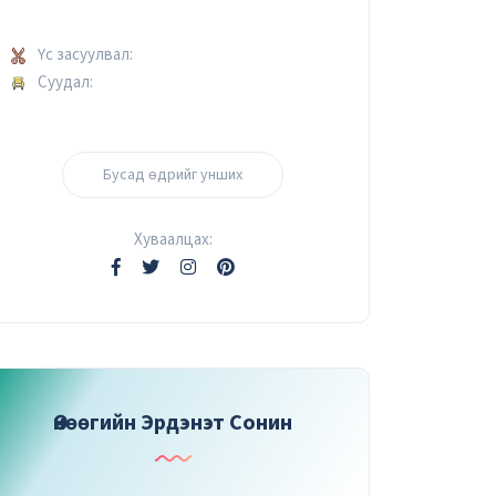
Үс засуулвал:
Суудал:
Бусад өдрийг унших
Хуваалцах:
Өнөөгийн Эрдэнэт Сонин