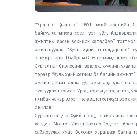
“Эрдэнэт үйлдвэр” ТӨҮГ хүний нөөцийн б
байгууллагынхаа соёл, үнэт зүйл, үйлдвэрл
ажилтны дасан зохицох хөтөлбөр” тогтмол 
ажилтнуудад “Хувь хүний төгөлдөршил” су
захимргааны II байрны Оюу танхимд зохион ба
Сургалтыг бизнесийн зөвлөх, хуулийн ухааны
тэрээр “Хувь хүний хөгжил ба багийн амжилт”
амжилт, хамт олны уур амьсгалд үзүүлэх нө
тулгуурлан ярьсан. Үүрэг, хариуцлага, итгэл, 
нямбай чанар зэрэг төлөвшил хөгжүүлснээр аж
онцлов.
Сургалтын үеэр Хүний нөөц, захиргааны хэ
хандан “Монгол Улсын Баатар Эрдэнэт үйлдвэр
сайжруулах ямар боломж харагдаж байна гэ