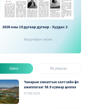
2026 оны 10 дугаар дугаар - Хуудас 3
2026 оны 10 дугаар 
Бүх дугаарыг унших
Шинэ
Их уншсан
Чанарын хяналтын хэлтсийн үйл
ажиллагааг 98.9 хувиар үнэллээ
07/08/2026