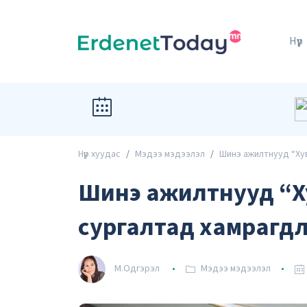
Нүүр
Нүүр хуудас
Мэдээ мэдээлэл
Шинэ ажилтнууд “Хув
Шинэ ажилтнууд “Х
сургалтад хамрагд
М.Одгэрэл
Мэдээ мэдээлэл