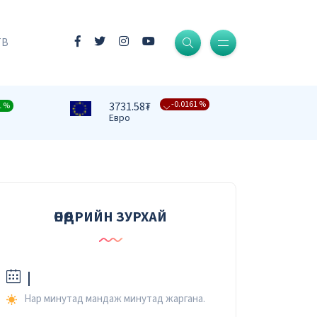
-0.0004 %
3409.39₮
Доллар
ТВ
-0.0161 %
3731.58₮
Евро
1 %
-0.0091 %
4332.82₮
Фунт стерлинг
-0.0079 %
476.27₮
Юань
-0.0067 %
37.42₮
Рубль
ӨНӨӨДРИЙН ЗУРХАЙ
-0.0232 %
2.59₮
Вон
|
Нар минутад мандаж минутад жаргана.