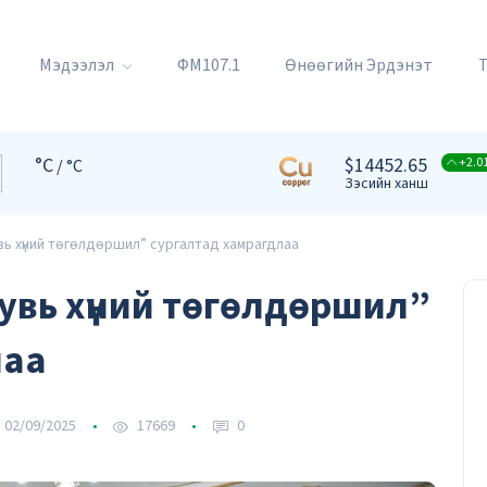
Мэдээлэл
ФМ107.1
Өнөөгийн Эрдэнэт
°C
$14452.65
+2.0
/ °C
Зэсийн ханш
ь хүний төгөлдөршил” сургалтад хамрагдлаа
увь хүний төгөлдөршил”
лаа
02/09/2025
17669
0