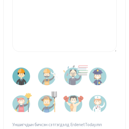
Уншигчдын бичсэн сэтгэгдэлд ErdenetToday.mn