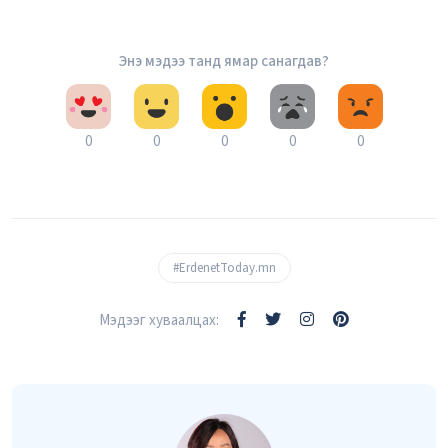
Энэ мэдээ танд ямар санагдав?
0
0
0
0
0
#ErdenetToday.mn
Мэдээг хуваалцах: