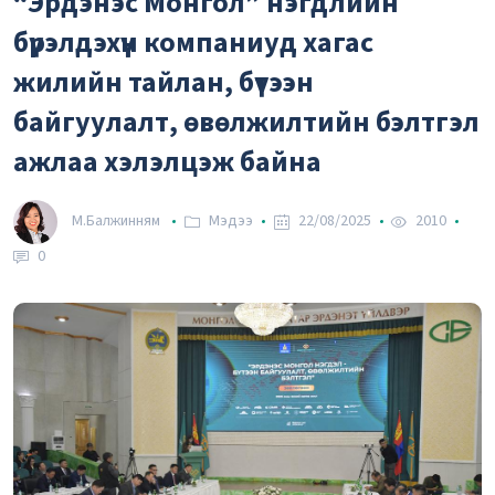
“Эрдэнэс Монгол” нэгдлийн
37.42₮
Рубль
бүрэлдэхүүн компаниуд хагас
-0.0232 %
2.59₮
жилийн тайлан, бүтээн
Вон
байгуулалт, өвөлжилтийн бэлтгэл
ажлаа хэлэлцэж байна
М.Балжинням
Мэдээ
22/08/2025
2010
0