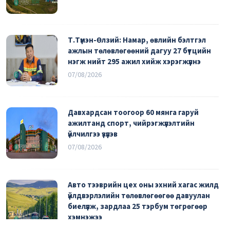
Т.Түмэн-Өлзий: Намар, өвлийн бэлтгэл
ажлын төлөвлөгөөний дагуу 27 бүтцийн
нэгж нийт 295 ажил хийж хэрэгжүүлнэ
07/08/2026
Давхардсан тоогоор 60 мянга гаруй
ажилтанд спорт, чийрэгжүүлэлтийн
үйлчилгээ үзүүлэв
07/08/2026
Авто тээврийн цех оны эхний хагас жилд
үйлдвэрлэлийн төлөвлөгөөгөө давуулан
биелүүлж, зардлаа 25 тэрбум төгрөгөөр
хэмнэжээ