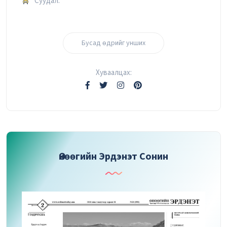
Суудал:
Бусад өдрийг унших
Хуваалцах:
Өнөөгийн Эрдэнэт Сонин