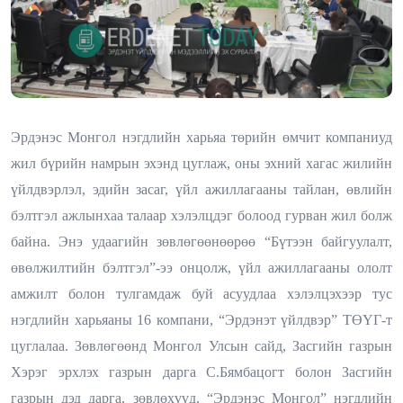
Эрдэнэс Монгол нэгдлийн харьяа төрийн өмчит компаниуд
жил бүрийн намрын эхэнд цуглаж, оны эхний хагас жилийн
үйлдвэрлэл, эдийн засаг, үйл ажиллагааны тайлан, өвлийн
бэлтгэл ажлынхаа талаар хэлэлцдэг болоод гурван жил болж
байна. Энэ удаагийн зөвлөгөөнөөрөө “Бүтээн байгуулалт,
өвөлжилтийн бэлтгэл”-ээ онцолж, үйл ажиллагааны ололт
амжилт болон тулгамдаж буй асуудлаа хэлэлцэхээр тус
нэгдлийн харьяаны 16 компани, “Эрдэнэт үйлдвэр” ТӨҮГ-т
цуглалаа. Зөвлөгөөнд Монгол Улсын сайд, Засгийн газрын
Хэрэг эрхлэх газрын дарга С.Бямбацогт болон Засгийн
газрын дэд дарга, зөвлөхүүд, “Эрдэнэс Монгол” нэгдлийн