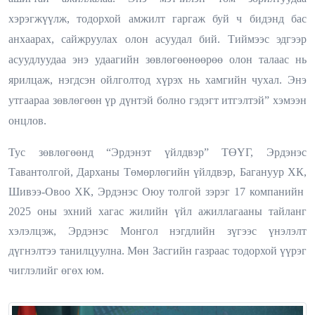
хэрэгжүүлж, тодорхой амжилт гаргаж буй ч бидэнд бас
анхаарах, сайжруулах олон асуудал бий. Тиймээс эдгээр
асуудлуудаа энэ удаагийн зөвлөгөөнөөрөө олон талаас нь
ярилцаж, нэгдсэн ойлголтод хүрэх нь хамгийн чухал. Энэ
утгаараа зөвлөгөөн үр дүнтэй болно гэдэгт итгэлтэй” хэмээн
онцлов.
Тус зөвлөгөөнд “Эрдэнэт үйлдвэр” ТӨҮГ, Эрдэнэс
Тавантолгой, Дарханы Төмөрлөгийн үйлдвэр, Багануур ХК,
Шивээ-Овоо ХК, Эрдэнэс Оюу толгой зэрэг 17 компанийн
2025 оны эхний хагас жилийн үйл ажиллагааны тайланг
хэлэлцэж, Эрдэнэс Монгол нэгдлийн зүгээс үнэлэлт
дүгнэлтээ танилцуулна. Мөн Засгийн газраас тодорхой үүрэг
чиглэлийг өгөх юм.