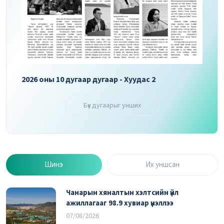
2026 оны 10 дугаар дугаар - Хуудас 3
2026 
Бүх дугаарыг унших
Шинэ
Их уншсан
Чанарын хяналтын хэлтсийн үйл
ажиллагааг 98.9 хувиар үнэллээ
07/08/2026