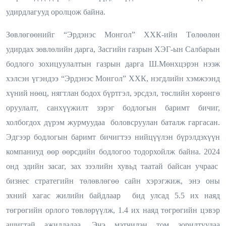
удирдлагууд оролцож байна.
Зөвлөгөөнийг “Эрдэнэс Монгол” ХХК-ийн Төлөөлөн
удирдах зөвлөлийн дарга, Засгийн газрын ХЭГ-ын Салбарын
бодлого зохицуулалтын газрын дарга Ш.Мөнхцэрэн нээж
хэлсэн үгэндээ “Эрдэнэс Монгол” ХХК, нэгдлийн хэмжээнд
хүний нөөц, нягтлан бодох бүртгэл, эрсдэл, төслийн хөрөнгө
оруулалт, санхүүжилт зэрэг бодлогын баримт бичиг,
холбогдох дүрэм журмуудаа боловсруулан баталж гаргасан.
Эдгээр бодлогын баримт бичигтээ нийцүүлэн бүрэлдэхүүн
компаниуд өөр өөрсдийн бодлогоо тодорхойлж байна. 2024
онд эдийн засаг, зах зээлийн хувьд таатай байсан учраас
бизнес стратегийн төлөвлөгөө сайн хэрэгжиж, энэ оны
эхний хагас жилийн байдлаар бид улсад 5.5 их наяд
төгрөгийн орлого төвлөрүүлж, 1.4 их наяд төгрөгийн цэвэр
ашигтай ажиллалаа. Энэ мэтчилэн том зорилтуудаа