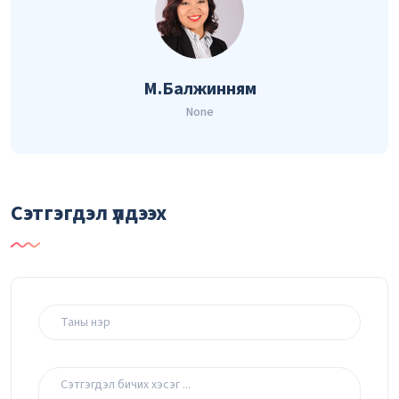
М.Балжинням
None
Сэтгэгдэл үлдээх