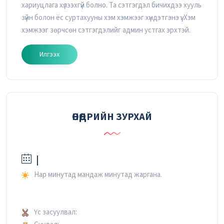
хариуцлага хүлээхгүй болно. Та сэтгэгдэл бичихдээ хууль
зүйн болон ёс суртахууны хэм хэмжээг хүндэтгэнэ үү. Хэм
хэмжээг зөрчсөн сэтгэгдэлийг админ устгах эрхтэй.
Илгээх
ӨНӨӨДРИЙН ЗУРХАЙ
|
Нар минутад мандаж минутад жаргана.
Үс засуулвал: