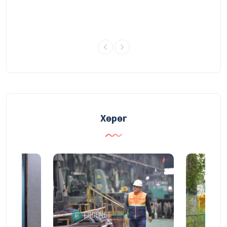
УДИРДАХ АЖИЛТНЫ ШУУРХАЙ
ЗӨВЛӨГӨӨНИЙ ТОЙМ
03/08/2026
Судалгаа, шинжилгээний хүрээлэн
үйлдвэрлэлийн үр ашгийг нэмэгдүүлэх
судалгаагаа өргөжүүлж байна
Хөрөг
31/07/2026
ГАЛАА ИНЖЕНЕР
30/07/2026