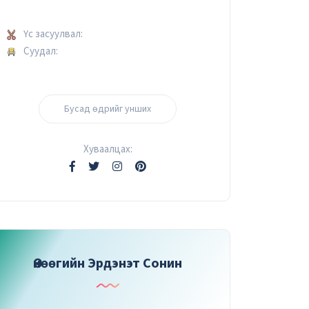
Үс засуулвал:
Суудал:
Бусад өдрийг унших
Хуваалцах:
Өнөөгийн Эрдэнэт Сонин