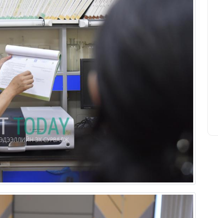
Уурхайн ирээдүйг тооцоологч
инженер
Т.Батчулуун
20/03/2026