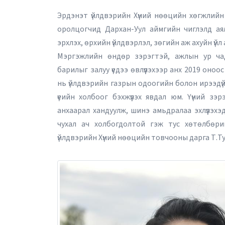
Эрдэнэт үйлдвэрийн Хүний нөөцийн хөгжлий
оролцогчид Дархан-Уул аймгийн чиглэлд ая
эрхлэх, өрхийн үйлдвэрлэл, зөгийн аж ахуйн үй
Мэргэжлийн өндөр зэрэгтэй, ажлын ур чад
барилыг залуу үедээ өвлүүлэхээр анх 2019 оно
нь үйлдвэрийн газрын одоогийн болон ирээдүйн
үеийн холбоог бэхжүүлэх явдал юм. Үүний з
анхаарал хандуулж, шинэ амьдралаа эхлүүлэхэд
чухал ач холбогдолтой гэж тус хөтөлбөрий
үйлдвэрийн Хүний нөөцийн товчооны дарга Т.Т