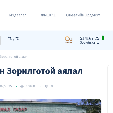
Мэдээлэл
ФМ107.1
Өнөөгийн Эрдэнэт
°C
$14167.25
/ °C
Зэсийн ханш
Зорилготой аялал
йн Зорилготой аялал
07/2025
101685
0