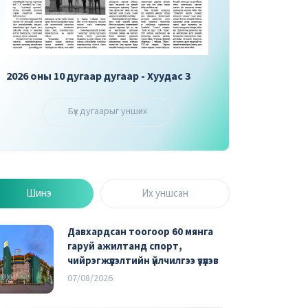
2026 оны 10 дугаар дугаар - Хуудас 3
2026 оны 10 дугаар 
Бүх дугаарыг унших
Шинэ
Их уншсан
Давхардсан тоогоор 60 мянга
гаруй ажилтанд спорт,
чийрэгжүүлэлтийн үйлчилгээ үзүүлэв
07/08/2026