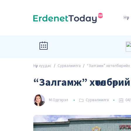
Нүүр
Нүүр хуудас
Сурвалжилга
“Залгамж” хөтөлбөрийн 
“Залгамж” хөтөлбөри
М.Одгэрэл
Сурвалжилга
04/