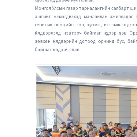
хүрээлэнд дөрөө мулталлаа.
Монгол Улсын газар тариалангийн салбарт шинэ
ашгийг нэмэгдүүлэхэд манлайлан ажилладаг э
генетик нөөцийн төв, хүлэмж, итгэмжлэгдсэ
үйлдвэрлэлд нэвтэрч байгааг нүдээр үзэв. 
зөвхөн үйлдвэрийн дотоод орчинд бус, бай
байгааг мэдэрч явав.