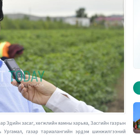
р дугаар - Хуудас 1
2026 оны 10 дугаар дугаар - Хуудас 2
ар Эдийн засаг, хөгжлийн яамны харьяа, Засгийн газрын
ахь Ургамал, газар тариалангийн эрдэм шинжилгээний