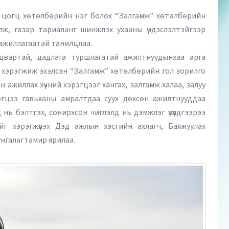
н цогц хөтөлбөрийн нэг болох “Залгамж” хөтөлбөрийн
лж, газар тариаланг шинжлэх ухааны үндэслэлтэйгээр
л ажиллагаатай танилцлаа.
вартай, дадлага туршлагатай ажилтнуудынхаа арга
ос хэрэгжиж эхэлсэн “Залгамж” хөтөлбөрийн гол зорилго
 ажиллах хүчний хэрэгцээг хангах, залгамж халаа, залуу
эрэгцээ гавьяаны амралтдаа суух дөхсөн ажилтнууддаа
 нь бэлтгэх, сонирхсон чиглэлд нь дэмжлэг үзүүлдгээрээ
г хэрэгжүүлэх Дэд ажлын хэсгийн ахлагч, Баяжуулах
унгалагтамир ярилаа.