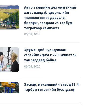
Авто тээврийн цех оны эхний
хагас жилд үйлдвэрлэлийн
төлөвлөгөөгөө давуулан
биелүүлж, зардлаа 25 тэрбум
төгрөгөөр хэмнэжээ
06/08/2026
Эрүүл мэндийн урьдчилан
сэргийлэх үзлэгт 2290 ажилтан
хамрагдаад байна
06/08/2026
Засвар, механикийн завод 81.4
тэрбум төгрөгийн бүтээгдэхүүн
үйлдвэрлэжээ
04/08/2026