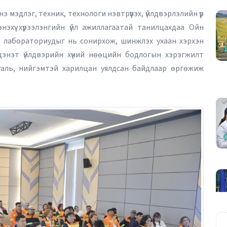
 мэдлэг, техник, технологи нэвтрүүлэх, үйлдвэрлэлийн үр
нэхүү хүрээлэнгийн үйл ажиллагаатай танилцахдаа Ойн
н лабораториудыг нь сонирхож, шинжлэх ухаан хэрхэн
Эрдэнэт үйлдвэрийн хүний нөөцийн бодлогын хэрэгжилт
галь, нийгэмтэй харилцан уялдсан байдлаар өргөжиж