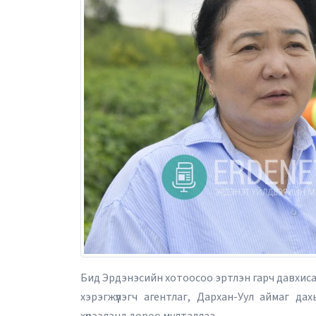
2026 оны 10 дугаа
Бид Эрдэнэсийн хотоосоо эртлэн гарч давхиса
хэрэгжүүлэгч агентлаг, Дархан-Уул аймаг д