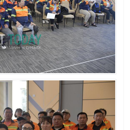
Эрдэнэт үйлдвэрийн эрчим хүч
найдвартай байдал, ирээдүйн
хөгжлийн үндэс
Т.Батчулуун
23/04/2026