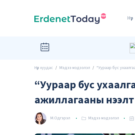
Нүүр
Нүүр хуудас
Мэдээ мэдээлэл
“Уураар бус ухаалга
“Уураар бус ухаалг
ажиллагааны нээлт
М.Одгэрэл
Мэдээ мэдээлэл