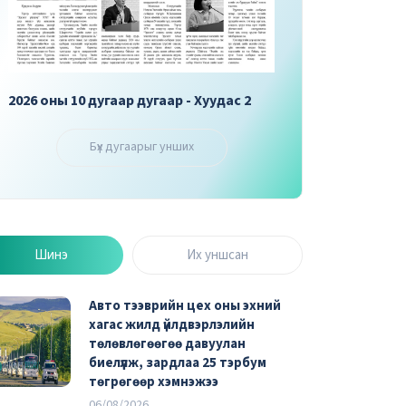
с 2
2026 оны 10 дугаар дугаар - Хуудас 3
2026 оны 10 ду
Бүх дугаарыг унших
Шинэ
Их уншсан
Авто тээврийн цех оны эхний
хагас жилд үйлдвэрлэлийн
төлөвлөгөөгөө давуулан
биелүүлж, зардлаа 25 тэрбум
төгрөгөөр хэмнэжээ
06/08/2026