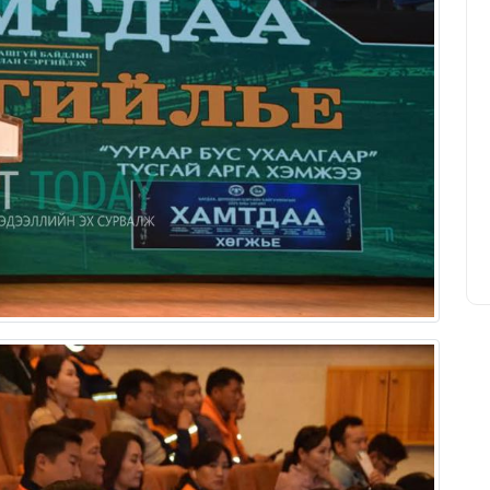
Уурхайн ирээдүйг тооцоологч
инженер
Т.Батчулуун
20/03/2026