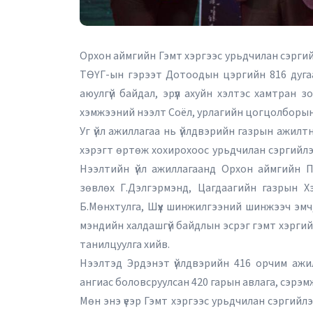
Орхон аймгийн Гэмт хэргээс урьдчилан сэргий
ТӨҮГ-ын гэрээт Дотоодын цэргийн 816 дуга
аюулгүй байдал, эрүүл ахуйн хэлтэс хамтран з
хэмжээний нээлт Соёл, урлагийн цогцолборын
Уг үйл ажиллагаа нь үйлдвэрийн газрын ажилтн
хэрэгт өртөж хохирохоос урьдчилан сэргийлэх
Нээлтийн үйл ажиллагаанд Орхон аймгийн 
зөвлөх Г.Дэлгэрмэнд, Цагдаагийн газрын Хэ
Б.Мөнхтулга, Шүүх шинжилгээний шинжээч эмч, 
мэндийн халдашгүй байдлын эсрэг гэмт хэргий
танилцуулга хийв.
Нээлтэд Эрдэнэт үйлдвэрийн 416 орчим аж
ангиас боловсруулсан 420 гарын авлага, сэрэмжл
Мөн энэ үеэр Гэмт хэргээс урьдчилан сэргийлэ