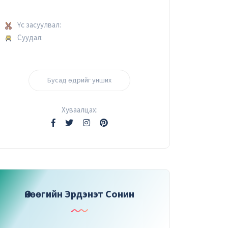
Үс засуулвал:
Суудал:
Бусад өдрийг унших
Хуваалцах:
Өнөөгийн Эрдэнэт Сонин