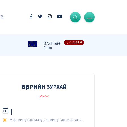
-0.0004 %
3409.39₮
Доллар
ТВ
-0.0161 %
3731.58₮
Евро
-0.0091 %
4332.82₮
Фунт стерлинг
-0.0079 %
476.27₮
Юань
-0.0067 %
37.42₮
Рубль
ӨНӨӨДРИЙН ЗУРХАЙ
-0.0232 %
2.59₮
Вон
|
Нар минутад мандаж минутад жаргана.