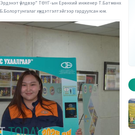
“Эрдэнэт үйлдвэр” ТӨҮГ-ын Ерөнхий инженер Т.Батмөнх
Б.Болортунгалаг хүндэтгэлтэйгээр гардуулсан юм.
угаар дугаар - Хуудас 1
2026 оны 10 дугаар дугаар - Хууда