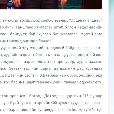
лэх ажлыг зохицуулах салбар зөвлөл, “Эрдэнэт үйлдвэр”
ар анги, Гамшгаас хамгаалах штаб болон Хөдөлмөрийн
охион байгуулж буй “Уураар бус ухаалгаар” тусгай арга
 их танхимд өчигдөр боллоо.
уудыг хүний эрүүл мэндийн халдашгүй байдлын эсрэг гэмт
, хуулийн мэдлэг ойлголтыг нэмэгдүүлэх зорилготой юм.
Прокурорын газрын хяналтын прокурор, хууль цаазын
рэг бүртгэх тасгийн дарга, цагдаагийн дэд хурандаа
цагдаагийн дэслэгч Э.Батбаяр нар оролцож, хүний эрүүл
н тоо баримт, шалтгаан нөхцлийн талаар мэдээлэл өгч,
илтан оролцсон бөгөөд Дотоодын цэргийн 816 дугаар
үүлэг бүхий зургаан төрлийн 400 зурагт хуудас тараалаа.
х салбар зөвлөлийн туг аялуулах ёслол болж, тугийг тус