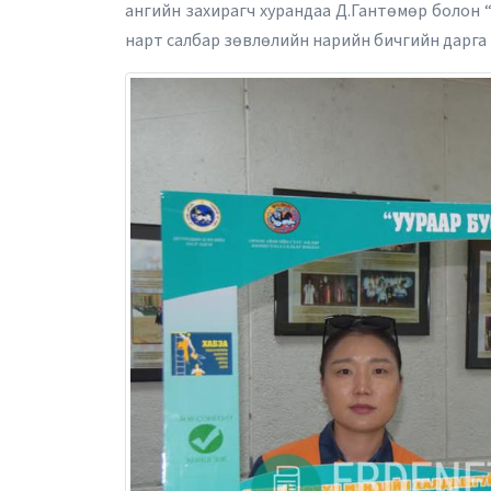
ангийн захирагч хурандаа Д.Гантөмөр болон 
нарт салбар зөвлөлийн нарийн бичгийн дарга 
2026 оны 10 д