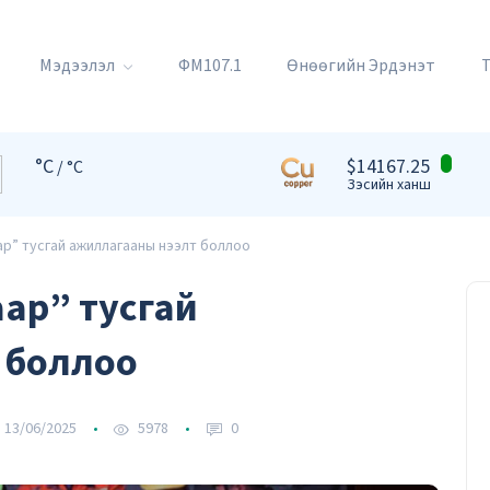
Мэдээлэл
ФМ107.1
Өнөөгийн Эрдэнэт
°C
$14167.25
/ °C
Зэсийн ханш
ар” тусгай ажиллагааны нээлт боллоо
аар” тусгай
 боллоо
13/06/2025
5978
0