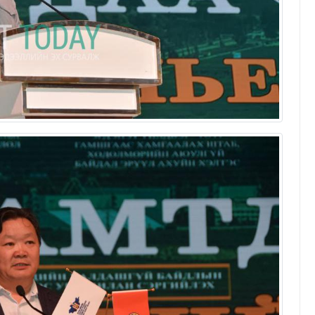
Эрдэнэт үйлдвэрийн эрчим хүч
найдвартай байдал, ирээдүйн
хөгжлийн үндэс
Т.Батчулуун
23/04/2026