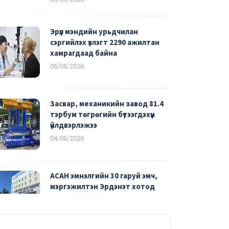
Эрүүл мэндийн урьдчилан
сэргийлэх үзлэгт 2290 ажилтан
хамрагдаад байна
06/08/2026
Засвар, механикийн завод 81.4
тэрбум төгрөгийн бүтээгдэхүүн
үйлдвэрлэжээ
04/08/2026
АСАН эмнэлгийн 30 гаруй эмч,
мэргэжилтэн Эрдэнэт хотод
ажиллаж байна
03/08/2026