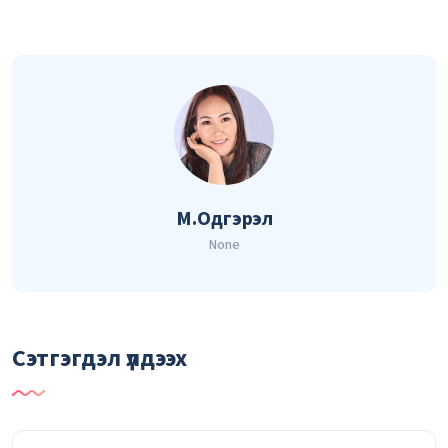
М.Одгэрэл
None
Сэтгэгдэл үлдээх