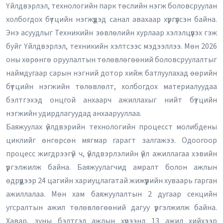
Үйлдвэрлэл, технологийн парк төслийн нэгж боловсруулан
холбогдох бүтцийн нэгжүүдэд санал авахаар хүргүүлсэн байна.
Энэ асуудлыг Техникийн зөвлөлийн хурлаар хэлэлцүүлэх гэж
буйг Үйлдвэрлэл, техникийн хэлтсээс мэдээллээ. Мөн 2026
оны хөрөнгө оруулалтын төлөвлөгөөний боловсруулалтыг
наймдугаар сарын нэгний дотор хийж батлуулахад өөрийн
бүтцийн нэгжийн төлөвлөлт, холбогдох материалуудаа
бэлтгэхэд онцгой анхаарч ажиллахыг нийт бүтцийн
нэгжийн удирдлагуудад анхаарууллаа.
Баяжуулах үйлдвэрийн технологийн процесст молибдены
циклийг өнгөрсөн мягмар гарагт залгажээ. Одоогоор
процесс жигдрээгүй ч, үйлдвэрлэлийн үйл ажиллагаа хэвийн
үргэлжилж байна. Баяжуулагчид амралт болон ажлын
өдрүүдээр 24 цагийн хариуцлагатай жижүүрийн хуваарь гарган
ажиллалаа. Мөн хам баяжуулалтын 2 дугаар секцийн
угсралтын ажил төлөвлөгөөний дагуу үргэлжилж байна.
Хавар, зуны бэлтгэл ажлын хүрээнд 13 ажил хийхээр