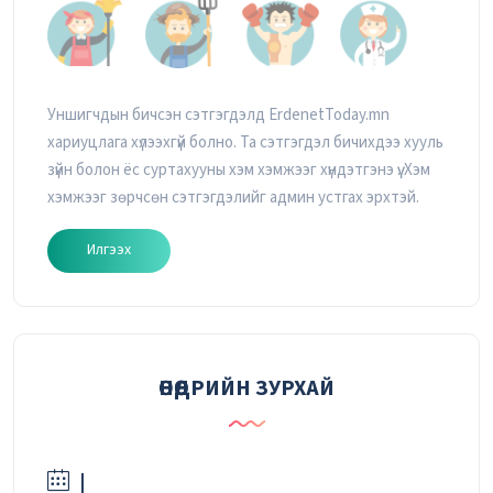
Уншигчдын бичсэн сэтгэгдэлд ErdenetToday.mn
хариуцлага хүлээхгүй болно. Та сэтгэгдэл бичихдээ хууль
зүйн болон ёс суртахууны хэм хэмжээг хүндэтгэнэ үү. Хэм
хэмжээг зөрчсөн сэтгэгдэлийг админ устгах эрхтэй.
Илгээх
ӨНӨӨДРИЙН ЗУРХАЙ
|