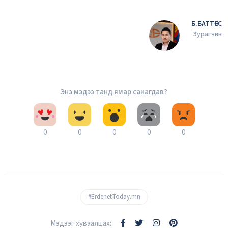
Б.БАТТӨГС
Зурагчин
Энэ мэдээ танд ямар санагдав?
0
0
0
0
0
#ErdenetToday.mn
Мэдээг хуваалцах: