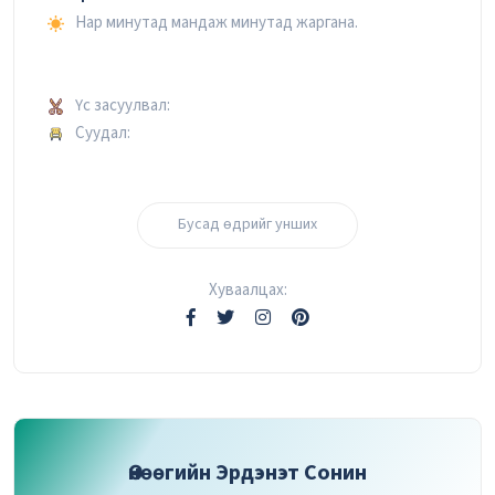
Нар минутад мандаж минутад жаргана.
Үс засуулвал:
Суудал:
Бусад өдрийг унших
Хуваалцах:
Өнөөгийн Эрдэнэт Сонин