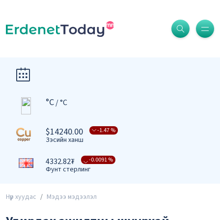
°C
-0.0004 %
3409.39₮
/ °C
Доллар
$14240.00
-0.0161 %
-1.47 %
3731.58₮
Зэсийн ханш
Евро
-0.0091 %
4332.82₮
Фунт стерлинг
-0.0079 %
476.27₮
Нүүр хуудас
Мэдээ мэдээлэл
Юань
-0.0067 %