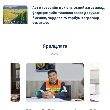
Авто тээврийн цех оны эхний хагас жилд
үйлдвэрлэлийн төлөвлөгөөгөө давуулан
биелүүлж, зардлаа 25 тэрбум төгрөгөөр
хэмнэжээ
06/08/2026
Эрүүл мэндийн урьдчилан сэргийлэх үзлэгт
Ярилцлага
2290 ажилтан хамрагдаад байна
06/08/2026
Засвар, механикийн завод 81.4 тэрбум
төгрөгийн бүтээгдэхүүн үйлдвэрлэжээ
04/08/2026