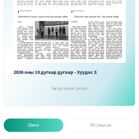
2026 оны 10 дугаар дугаар - Хуудас 3
2026 
Бүх дугаарыг унших
Шинэ
Их уншсан