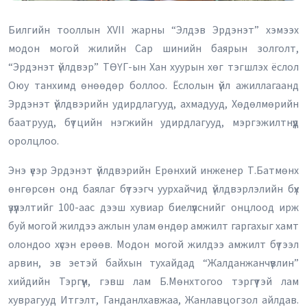
Билгийн тооллын ХVII жарны “Элдэв Эрдэнэт” хэмээх
модон могой жилийн Сар шинийн баярын золголт,
“Эрдэнэт үйлдвэр” ТӨҮГ-ын Хан хуурын хөг тэгшлэх ёслол
Оюу танхимд өнөөдөр боллоо. Ёслолын үйл ажиллагаанд
Эрдэнэт үйлдвэрийн удирдлагууд, ахмадууд, Хөдөлмөрийн
баатрууд, бүтцийн нэгжийн удирдлагууд, мэргэжилтнүүд
оролцлоо.
Энэ үеэр Эрдэнэт үйлдвэрийн Ерөнхий инженер Т.Батмөнх
өнгөрсөн онд баялаг бүтээгч уурхайчид үйлдвэрлэлийн бүх
үзүүлэлтийг 100-аас дээш хувиар биелүүлснийг онцлоод ирж
буй могой жилдээ ажлын улам өндөр амжилт гаргахыг хамт
олондоо хүсэн ерөөв. Модон могой жилдээ амжилт бүтээл
арвин, эв эетэй байхын тухайдад “Жалданжанчүвлин”
хийдийн Тэргүүн, гэвш лам Б.Мөнхтогоо тэргүүтэй лам
хуврагууд Итгэлт, Ганданлхавжаа, Жанлавцогзол айлдав.