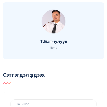
Т.Батчулуун
None
Сэтгэгдэл үлдээх