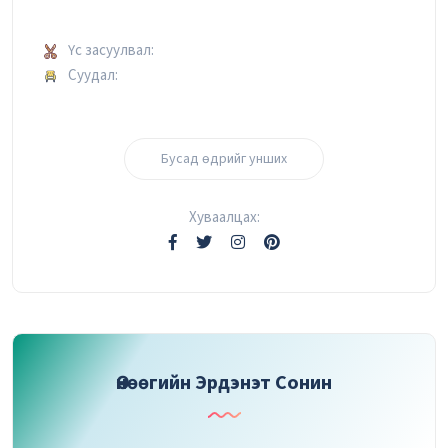
Үс засуулвал:
Суудал:
Бусад өдрийг унших
Хуваалцах:
Өнөөгийн Эрдэнэт Сонин