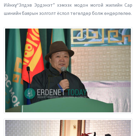
Ийнхүү “Элдэв Эрдэнэт” хэмээх модон могой жилийн Сар
шинийн баярын золголт ёслол төгөлдөр болж өндөрлөлөө.