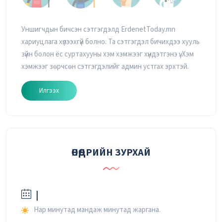
Уншигчдын бичсэн сэтгэгдэлд ErdenetToday.mn
хариуцлага хүлээхгүй болно. Та сэтгэгдэл бичихдээ хууль
зүйн болон ёс суртахууны хэм хэмжээг хүндэтгэнэ үү. Хэм
хэмжээг зөрчсөн сэтгэгдэлийг админ устгах эрхтэй.
Илгээх
ӨНӨӨДРИЙН ЗУРХАЙ
|
Нар минутад мандаж минутад жаргана.