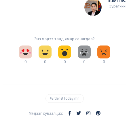
Б.БАТТӨГС
Зурагчин
Энэ мэдээ танд ямар санагдав?
0
0
0
0
0
#ErdenetToday.mn
Мэдээг хуваалцах: