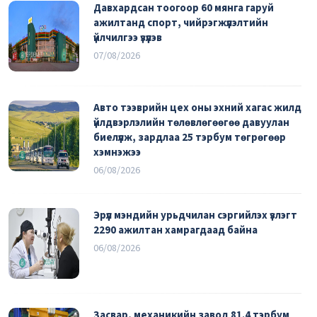
Давхардсан тоогоор 60 мянга гаруй
ажилтанд спорт, чийрэгжүүлэлтийн
үйлчилгээ үзүүлэв
07/08/2026
Авто тээврийн цех оны эхний хагас жилд
үйлдвэрлэлийн төлөвлөгөөгөө давуулан
биелүүлж, зардлаа 25 тэрбум төгрөгөөр
хэмнэжээ
06/08/2026
Эрүүл мэндийн урьдчилан сэргийлэх үзлэгт
2290 ажилтан хамрагдаад байна
06/08/2026
Засвар, механикийн завод 81.4 тэрбум