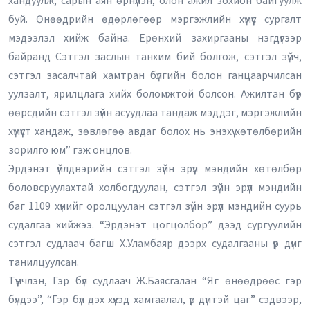
хандуулж, сарын аян өрнүүлэн, олон ажил зохион байгуулж
буй. Өнөөдрийн өдөрлөгөөр мэргэжлийн хүмүүс сургалт
мэдээлэл хийж байна. Ерөнхий захиргааны нэгдүгээр
байранд Сэтгэл заслын танхим бий болгож, сэтгэл зүйч,
сэтгэл засалчтай хамтран бүлгийн болон ганцаарчилсан
уулзалт, ярилцлага хийх боломжтой болсон. Ажилтан бүр
өөрсдийн сэтгэл зүйн асуудлаа тандаж мэддэг, мэргэжлийн
хүмүүст хандаж, зөвлөгөө авдаг болох нь энэхүү хөтөлбөрийн
зорилго юм” гэж онцлов.
Эрдэнэт үйлдвэрийн сэтгэл зүйн эрүүл мэндийн хөтөлбөр
боловсруулахтай холбогдуулан, сэтгэл зүйн эрүүл мэндийн
баг 1109 хүнийг оролцуулан сэтгэл зүйн эрүүл мэндийн суурь
судалгаа хийжээ. “Эрдэнэт цогцолбор” дээд сургуулийн
сэтгэл судлаач багш Х.Уламбаяр дээрх судалгааны үр дүнг
танилцуулсан.
Түүнчлэн, Гэр бүл судлаач Ж.Баясгалан “Яг өнөөдрөөс гэр
бүлдээ”, “Гэр бүл дэх хүүхэд хамгаалал, үр дүнтэй цаг” сэдвээр,