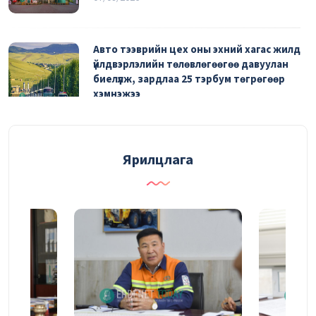
Авто тээврийн цех оны эхний хагас жилд
үйлдвэрлэлийн төлөвлөгөөгөө давуулан
биелүүлж, зардлаа 25 тэрбум төгрөгөөр
хэмнэжээ
06/08/2026
Эрүүл мэндийн урьдчилан сэргийлэх үзлэгт
Ярилцлага
2290 ажилтан хамрагдаад байна
06/08/2026
Засвар, механикийн завод 81.4 тэрбум
төгрөгийн бүтээгдэхүүн үйлдвэрлэжээ
04/08/2026