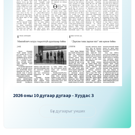
2026 оны 10 дугаар дугаар - Хуудас 3
2026 
Бүх дугаарыг унших