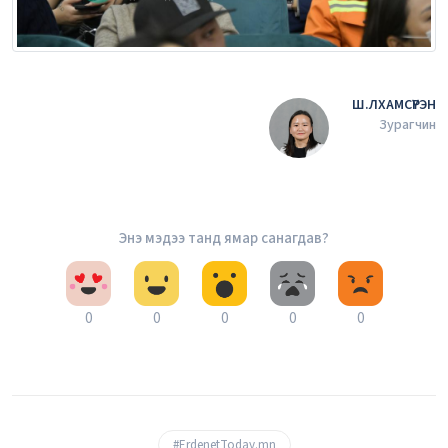
Ш.ЛХАМСҮРЭН
Зурагчин
Энэ мэдээ танд ямар санагдав?
0
0
0
0
0
#ErdenetToday.mn