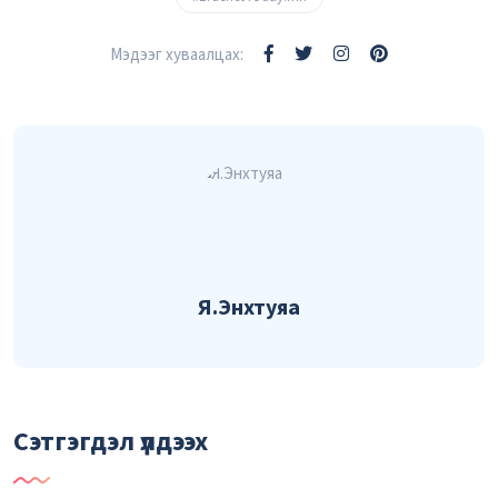
Мэдээг хуваалцах:
Я.Энхтуяа
Сэтгэгдэл үлдээх