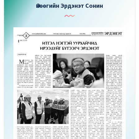
Өнөөгийн Эрдэнэт Сонин