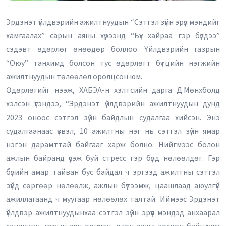
Эрдэнэт үйлдвэрийн ажилтнуудын “Сэтгэл зүйн эрүүл мэндийг
хамгаалах” сарын аяны хүрээнд “Бүх хайраа гэр бүлдээ”
сэдэвт өдөрлөг өнөөдөр боллоо. Үйлдвэрийн газрын
“Оюу” танхимд болсон тус өдөрлөгт бүтцийн нэгжийн
ажилтнуудын төлөөлөл оролцсон юм.
Өдөрлөгийг нээж, ХАБЭА-н хэлтсийн дарга Д.Мөнхболд
хэлсэн үгэндээ, “Эрдэнэт үйлдвэрийн ажилтнуудын дунд
2023 оноос сэтгэл зүйн байдлын судалгаа хийсэн. Энэ
судалгаанаас үзвэл, 10 ажилтны нэг нь сэтгэл зүйн ямар
нэгэн дарамттай байгааг харж болно. Нийгмээс болон
ажлын байранд үүсэж буй стресс гэр бүлд нөлөөлдөг. Гэр
бүлийн амар тайван бус байдал ч эргээд ажилтны сэтгэл
зүйд сөргөөр нөлөөлж, ажлын бүтээмж, цаашлаад аюулгүй
ажиллагаанд ч муугаар нөлөөлөх талтай. Иймээс Эрдэнэт
үйлдвэр ажилтнуудынхаа сэтгэл зүйн эрүүл мэндэд анхаарал