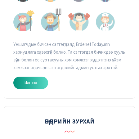
Уншигчдын бичсэн сэтгэгдэлд ErdenetToday.mn
хариуцлага хүлээхгүй болно. Та сэтгэгдэл бичихдээ хууль
зүйн болон ёс суртахууны хэм хэмжээг хүндэтгэнэ үү. Хэм
хэмжээг зөрчсөн сэтгэгдэлийг админ устгах эрхтэй.
Илгээх
ӨНӨӨДРИЙН ЗУРХАЙ