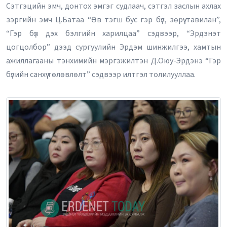
Сэтгэцийн эмч, донтох эмгэг судлаач, сэтгэл заслын ахлах
зэргийн эмч Ц.Батаа “Өв тэгш бус гэр бүл, зөрүү тавилан”,
“Гэр бүл дэх бэлгийн харилцаа” сэдвээр, “Эрдэнэт
цогцолбор” дээд сургуулийн Эрдэм шинжилгээ, хамтын
ажиллагааны тэнхимийн мэргэжилтэн Д.Оюу-Эрдэнэ “Гэр
бүлийн санхүү төлөвлөлт” сэдвээр илтгэл толилууллаа.