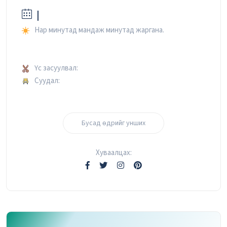
|
Нар минутад мандаж минутад жаргана.
Үс засуулвал:
Суудал:
Бусад өдрийг унших
Хуваалцах: