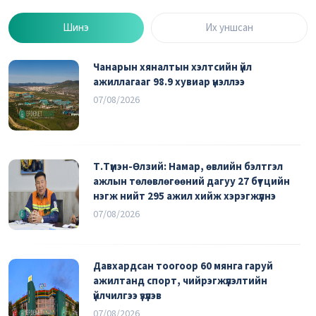
Шинэ
Их уншсан
Чанарын хяналтын хэлтсийн үйл
ажиллагааг 98.9 хувиар үнэллээ
07/08/2026
Т.Түмэн-Өлзий: Намар, өвлийн бэлтгэл
ажлын төлөвлөгөөний дагуу 27 бүтцийн
нэгж нийт 295 ажил хийж хэрэгжүүлнэ
07/08/2026
Давхардсан тоогоор 60 мянга гаруй
ажилтанд спорт, чийрэгжүүлэлтийн
үйлчилгээ үзүүлэв
07/08/2026