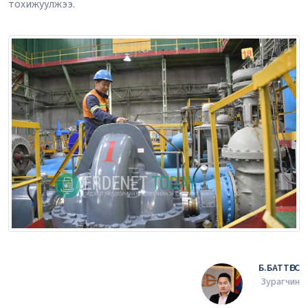
тохижуулжээ.
Б.БАТТӨГС
Зурагчин