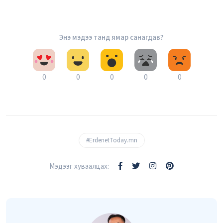
Энэ мэдээ танд ямар санагдав?
0
0
0
0
0
#ErdenetToday.mn
Мэдээг хуваалцах: