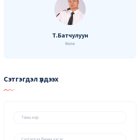
Т.Батчулуун
None
Сэтгэгдэл үлдээх