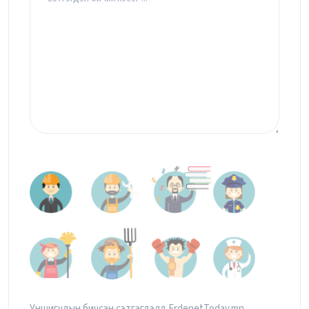
Уншигчдын бичсэн сэтгэгдэлд ErdenetToday.mn