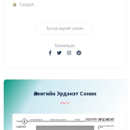
Суудал:
Бусад өдрийг унших
Хуваалцах:
Өнөөгийн Эрдэнэт Сонин