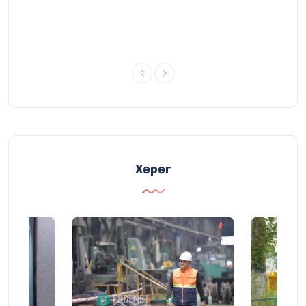
УДИРДАХ АЖИЛТНЫ ШУУРХАЙ
ЗӨВЛӨГӨӨНИЙ ТОЙМ
03/08/2026
Судалгаа, шинжилгээний хүрээлэн
үйлдвэрлэлийн үр ашгийг нэмэгдүүлэх
судалгаагаа өргөжүүлж байна
Хөрөг
31/07/2026
ГАЛАА ИНЖЕНЕР
30/07/2026