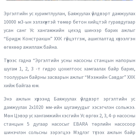
Эргэлтийн ус хуримтлуулан, Баяжуулах үйлдвэрт дамжуулах
10000 м3-ын эзлэхүүнтэй төмөр бетон хийцтэй гуравдугаар
усан санг Ус хангамжийн цехэд шинээр барих ажлыг
“Бридж Констракшн” ХХК гүйцэтгэж, ашиглалтад хүлээлгэн
өгөхөөр ажиллаж байна.
Түүнээс гадна “Эргэлтийн усны насосны станцын напорын
шугам 1, 2, 3 -т гидро цохилтоос хамгаалах байр барих,
тоолуурын байрны засварын ажлыг “Мээжийн Савдаг” ХХК
хийж байгаа юм.
Энэ ажлын хүрээнд Баяжуулах үйлдвэрт эргэлтийн ус
дамжуулах 2х1020 мм-ийн шугамуудыг хэсэгчлэн сольжээ.
Мөн Цэвэр ус хангамжийн хэсгийн Ус өргөх 2, 3, 4-р насосны
станцын 5 дугаар насосыг EBARA төрлийн насосоор
шинэчлэн сольсны зэрэгцээ Мэдлэг түгээх ажлын байр