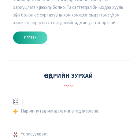
хариуцлага хүлээхгүй болно. Та сэтгэгдэл бичихдээ хууль
зүйн болон ёс суртахууны хэм хэмжээг хүндэтгэнэ үү. Хэм
хэмжээг зөрчсөн сэтгэгдэлийг админ устгах эрхтэй.
Илгээх
ӨНӨӨДРИЙН ЗУРХАЙ
|
Нар минутад мандаж минутад жаргана.
Үс засуулвал: