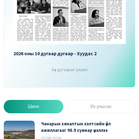
2026 оны 10 дугаар дугаар - Хуудас 3
2026 
Бүх дугаарыг унших
Шинэ
Их уншсан
Чанарын хяналтын хэлтсийн үйл
ажиллагааг 98.9 хувиар үнэллээ
07/08/2026