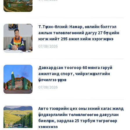
Т.Түмэн-Өлзий: Намар, өвлийн бэлтгэл
ажлын төлөвлөгөөний дагуу 27 бүтцийн
нэгж нийт 295 ажил хийж хэрэгжүүлнэ
07/08/2026
Давхардсан тоогоор 60 мянга гаруй
ажилтанд спорт, чийрэгжүүлэлтийн
үйлчилгээ үзүүлэв
07/08/2026
Авто тээврийн цех оны эхний хагас жилд
үйлдвэрлэлийн төлөвлөгөөгөө давуулан
биелүүлж, зардлаа 25 тэрбум төгрөгөөр
хэмнэжээ