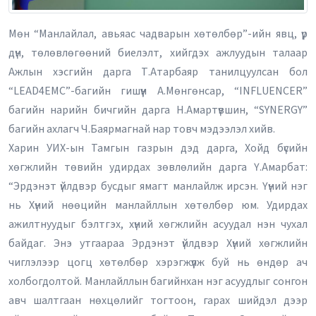
Мөн “Манлайлал, авьяас чадварын хөтөлбөр”-ийн явц, үр
дүн, төлөвлөгөөний биелэлт, хийгдэх ажлуудын талаар
Ажлын хэсгийн дарга Т.Атарбаяр танилцуулсан бол
“LEAD4EMC”-багийн гишүүн А.Мөнгөнсар, “INFLUENCER”
багийн нарийн бичгийн дарга Н.Амартүвшин, “SYNERGY”
багийн ахлагч Ч.Баярмагнай нар товч мэдээлэл хийв.
Харин УИХ-ын Тамгын газрын дэд дарга, Хойд бүсийн
хөгжлийн төвийн удирдах зөвлөлийн дарга Ү.Амарбат:
“Эрдэнэт үйлдвэр бусдыг ямагт манлайлж ирсэн. Үүний нэг
нь Хүний нөөцийн манлайллын хөтөлбөр юм. Удирдах
ажилтнуудыг бэлтгэх, хүний хөгжлийн асуудал нэн чухал
байдаг. Энэ утгаараа Эрдэнэт үйлдвэр Хүний хөгжлийн
чиглэлээр цогц хөтөлбөр хэрэгжүүлж буй нь өндөр ач
холбогдолтой. Манлайллын багийнхан нэг асуудлыг сонгон
авч шалтгаан нөхцөлийг тогтоон, гарах шийдэл дээр