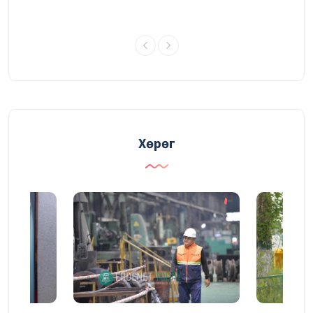
УДИРДАХ АЖИЛТНЫ ШУУРХАЙ
ЗӨВЛӨГӨӨНИЙ ТОЙМ
03/08/2026
Судалгаа, шинжилгээний хүрээлэн
үйлдвэрлэлийн үр ашгийг нэмэгдүүлэх
судалгаагаа өргөжүүлж байна
Хөрөг
31/07/2026
ГАЛАА ИНЖЕНЕР
30/07/2026
Уулын ажлын төлөвлөгөөг давуулан