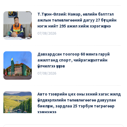
Т.Түмэн-Өлзий: Намар, өвлийн бэлтгэл
ажлын төлөвлөгөөний дагуу 27 бүтцийн
нэгж нийт 295 ажил хийж хэрэгжүүлнэ
07/08/2026
Давхардсан тоогоор 60 мянга гаруй
ажилтанд спорт, чийрэгжүүлэлтийн
үйлчилгээ үзүүлэв
07/08/2026
Авто тээврийн цех оны эхний хагас жилд
үйлдвэрлэлийн төлөвлөгөөгөө давуулан
биелүүлж, зардлаа 25 тэрбум төгрөгөөр
хэмнэжээ
06/08/2026