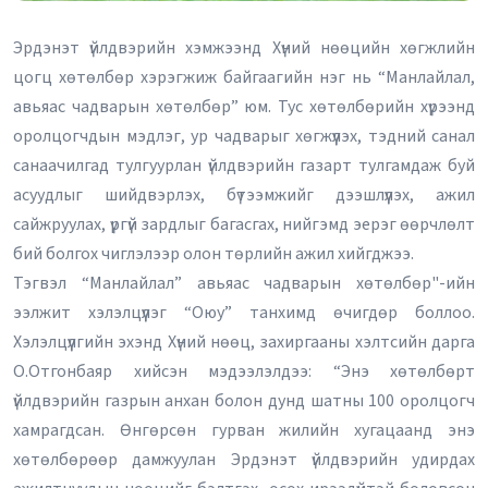
Эрдэнэт үйлдвэрийн хэмжээнд Хүний нөөцийн хөгжлийн
цогц хөтөлбөр хэрэгжиж байгаагийн нэг нь “Манлайлал,
авьяас чадварын хөтөлбөр” юм. Тус хөтөлбөрийн хүрээнд
оролцогчдын мэдлэг, ур чадварыг хөгжүүлэх, тэдний санал
санаачилгад тулгуурлан үйлдвэрийн газарт тулгамдаж буй
асуудлыг шийдвэрлэх, бүтээмжийг дээшлүүлэх, ажил
сайжруулах, үргүй зардлыг багасгах, нийгэмд эерэг өөрчлөлт
бий болгох чиглэлээр олон төрлийн ажил хийгджээ.
Тэгвэл “Манлайлал” авьяас чадварын хөтөлбөр"-ийн
ээлжит хэлэлцүүлэг “Оюу” танхимд өчигдөр боллоо.
Хэлэлцүүлгийн эхэнд Хүний нөөц, захиргааны хэлтсийн дарга
О.Отгонбаяр хийсэн мэдээлэлдээ: “Энэ хөтөлбөрт
үйлдвэрийн газрын анхан болон дунд шатны 100 оролцогч
хамрагдсан. Өнгөрсөн гурван жилийн хугацаанд энэ
хөтөлбөрөөр дамжуулан Эрдэнэт үйлдвэрийн удирдах