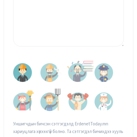
Уншигчдын бичсэн сэтгэгдэлд ErdenetToday.mn
хариуцлага хүлээхгүй болно. Та сэтгэгдэл бичихдээ хууль