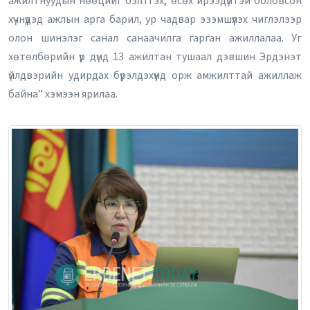
ажилтнуудын нөөцийг бэлтгэх, өсөх ирээдүйтэй боловсон
хүчнүүдэд ажлын арга барил, ур чадвар эзэмшүүлэх чиглэлээр
олон шинэлэг санал санаачилга гарган ажиллалаа. Уг
хөтөлбөрийн үр дүнд 13 ажилтан тушаал дэвшин Эрдэнэт
үйлдвэрийн удирдах бүрэлдэхүүнд орж амжилттай ажиллаж
байна” хэмээн ярилаа.