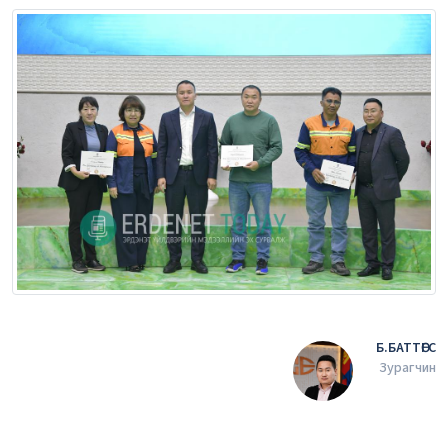
Б.БАТТӨГС
Зурагчин