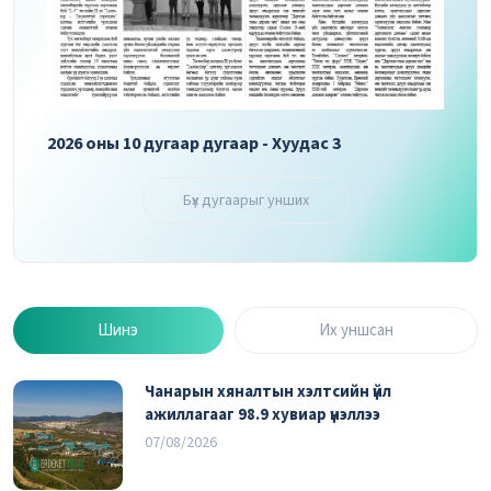
2026 оны 10 дугаар дугаар - Хуудас 3
2026 
Бүх дугаарыг унших
Шинэ
Их уншсан
Чанарын хяналтын хэлтсийн үйл
ажиллагааг 98.9 хувиар үнэллээ
07/08/2026