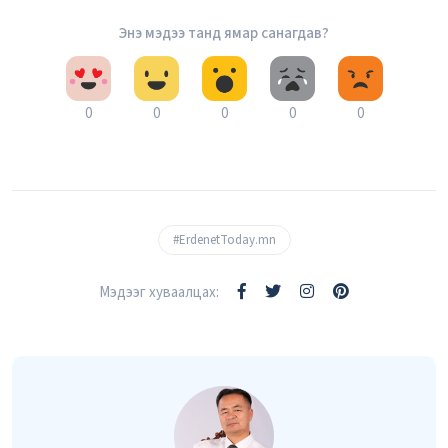
Энэ мэдээ танд ямар санагдав?
0
0
0
0
0
#ErdenetToday.mn
Мэдээг хуваалцах: