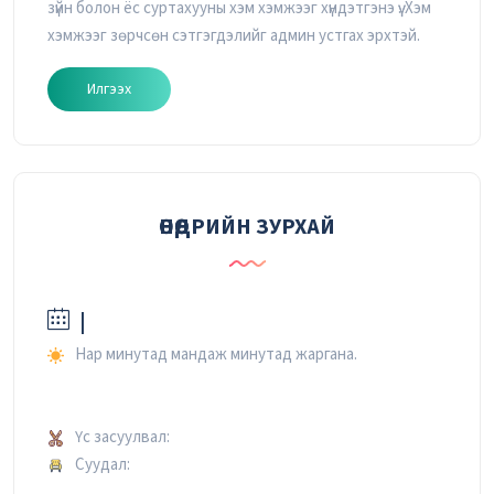
зүйн болон ёс суртахууны хэм хэмжээг хүндэтгэнэ үү. Хэм
хэмжээг зөрчсөн сэтгэгдэлийг админ устгах эрхтэй.
Илгээх
ӨНӨӨДРИЙН ЗУРХАЙ
|
Нар минутад мандаж минутад жаргана.
Үс засуулвал:
Суудал: