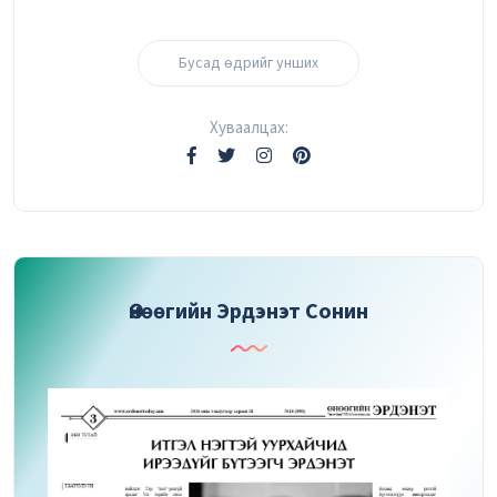
Бусад өдрийг унших
Хуваалцах:
Өнөөгийн Эрдэнэт Сонин