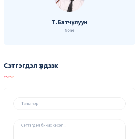
Т.Батчулуун
None
Сэтгэгдэл үлдээх