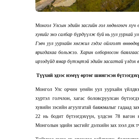
Мо
нгол Улсын эдийн засгийн гол хөдөлгөгч хүч
хувийг энэ салбар бүрдүүлж буй нь уул уурхай 
Гэвч уул уурхайн хөгжил гэдэг ойлголт өнөөд
яригдахаа больжээ. Харин олборлосон баялгаас
ирээдүйд ямар бүтэцтэй эдийн засагтай үлдэх вэ
Түүхий эдээс нэмүү өртөг шингэсэн бүтээгдэхү
Монгол Улс орчин үеийн уул уурхайн үйлдвэ
хүртэл голчлон, хагас боловсруулсан бүтээг
хувийн зэсийн агуулгатай баяжмалыг гадаад зах
22 нь бодит бүтээгдэхүүн, үлдсэн 78 вагон 
Монголын эдийн засгийг дэлхийн зах зээл дэх т