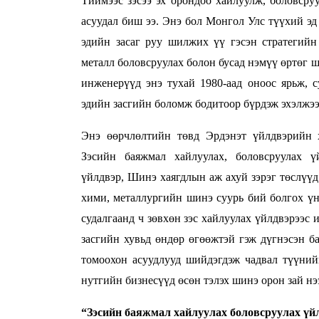
Тиймээс зэсээ эх орондоо хайлуулж, боловсруу
асуудал биш ээ. Энэ бол Монгол Улс түүхий эд
эдийн засаг руу шилжих үү гэсэн стратегийн 
металл боловсруулах болон бусад нэмүү өртөг 
инженерүүд энэ тухай 1980-аад оноос ярьж, с
эдийн засгийн боломж бодитоор бүрдэж эхэлжээ
Энэ өөрчлөлтийн төвд Эрдэнэт үйлдвэрийн 
Зэсийн баяжмал хайлуулах, боловсруулах 
үйлдвэр, Шинэ хаягдлын аж ахуй зэрэг төслүү
хими, металлургийн шинэ суурь бий болгох 
судалгаанд ч зөвхөн зэс хайлуулах үйлдвэрээс
засгийн хувьд өндөр өгөөжтэй гэж дүгнэсэн ба
томоохон асуудлууд шийдэгдэж чадвал түүний
нутгийн бизнесүүд өсөн тэлэх шинэ орон зай нээ
“Зэсийн баяжмал хайлуулах боловсруулах үйлд