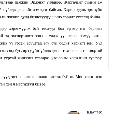
лалтаар дамжин Эрдэнэт үйлдвэр, Жаргалант сумын аж
йн үйлдвэрлэлийг дэмждэг байсан. Харин хууль эрх зүйн
нь жижиг, дунд бизнесүүдэд шинэ сорилт үүсгээд байна.
өдөр хэрэгжүүлж буй төслүүд бол зүгээр нэг барилга
Уурхайн ирээдүйг тооцоологч
 эд экспортлогч хэвээр үлдэх үү, эсвэл нэмүү өртөг
инженер
жих үү гэсэн асуултад өгч буй бодит хариулт юм. Уул
Т.Батчулуун
20/03/2026
эглээнд бус, ирээдүйн үйлдвэрлэл, технологи, тогтвортой
л уурхай жинхэнэ утгаараа улс орны хөгжлийн тулгуур
эрүүд энэ зорилгын төлөө чиглэж буй нь Монголын нэн
й хэн ч маргахгүй биз ээ.
Б.БАТТӨГС