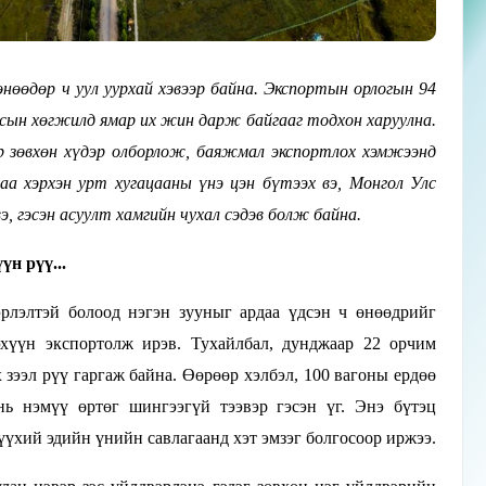
 өнөөдөр ч уул уурхай хэвээр байна. Экспортын орлогын 94
улсын хөгжилд ямар их жин дарж байгааг тодхон харуулна.
өр зөвхөн хүдэр олборлож, баяжмал экспортлох хэмжээнд
аа хэрхэн урт хугацааны үнэ цэн бүтээх вэ, Монгол Улс
, гэсэн асуулт хамгийн чухал сэдэв болж байна.
үн рүү...
рлэлтэй болоод нэгэн зууныг ардаа үдсэн ч өнөөдрийг
дэхүүн экспортолж ирэв. Тухайлбал, дунджаар 22 орчим
 зээл рүү гаргаж байна. Өөрөөр хэлбэл, 100 вагоны ердөө
нь нэмүү өртөг шингээгүй тээвэр гэсэн үг. Энэ бүтэц
үүхий эдийн үнийн савлагаанд хэт эмзэг болгосоор иржээ.