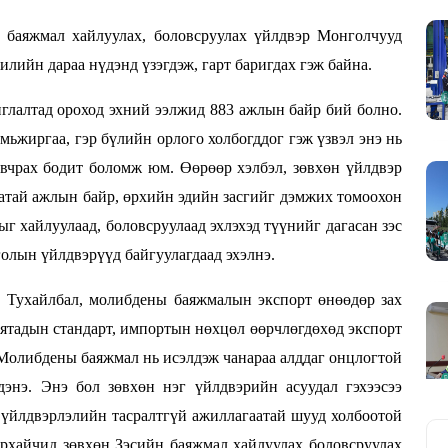
 баяжмал хайлуулах, боловсруулах үйлдвэр Монголчууд
лийн дараа нүдэнд үзэгдэж, гарт баригдах гэж байна.
глалтад ороход эхний ээлжид 883 ажлын байр бий болно.
ьжиргаа, гэр бүлийн орлого холбогддог гэж үзвэл энэ нь
авчрах бодит боломж юм. Өөрөөр хэлбэл, зөвхөн үйлдвэр
гаатай ажлын байр, өрхийн эдийн засгийг дэмжих томоохон
г хайлуулаад, боловсруулаад эхлэхэд түүнийг дагасан зэс
олын үйлдвэрүүд байгуулагдаад эхэлнэ.
. Тухайлбал, молибдены баяжмалын экспорт өнөөдөр зах
ятадын стандарт, импортын нөхцөл өөрчлөгдөхөд экспорт
. Молибдены баяжмал нь исэлдэж чанараа алддаг онцлогтой
дэнэ. Энэ бол зөвхөн нэг үйлдвэрийн асуудал гэхээсээ
үйлдвэрлэлийн тасралтгүй ажиллагаатай шууд холбоотой
рхайчид зөвхөн Зэсийн баяжмал хайлуулах боловсруулах