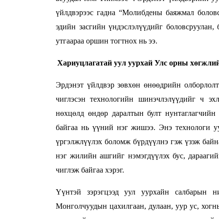
үйлдвэрээс гадна
“Молибдены баяжмал боловср
эдийн засгийн үндэслэлүүдийг боловсруулан, 
утгаараа оршин тогтнох нь ээ.
Хариуцлагатай уул уурхай Улс орны хөгжлий
Эрдэнэт үйлдвэр зөвхөн өнөөдрийн олборлолто
чиглэсэн технологийн шинэчлэлүүдийг ч эхл
нөхцөлд өндөр даралтын булт нунтаглагчийн
байгаа нь үүний нэг жишээ. Энэ технологи у
үргэлжлүүлэх боломж бүрдүүлнэ гэж үзэж байна
нэг жилийн ашгийг нэмэгдүүлэх бус, дараагий
чиглэж байгаа хэрэг.
Үүнтэй зэрэгцээд уул уурхайн салбарын н
Монголчуудын цахилгаан, дулаан, уур ус, хогн