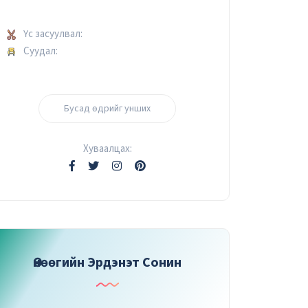
Үс засуулвал:
Суудал:
Бусад өдрийг унших
Хуваалцах:
Өнөөгийн Эрдэнэт Сонин