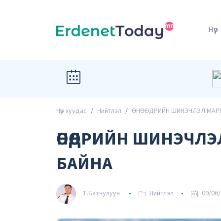
Нүүр
Нүүр хуудас
Нийтлэл
ӨНӨӨДРИЙН ШИНЭЧЛЭЛ МАР
ӨНӨӨДРИЙН ШИНЭЧЛ
БАЙНА
Т.Батчулуун
Нийтлэл
09/06/