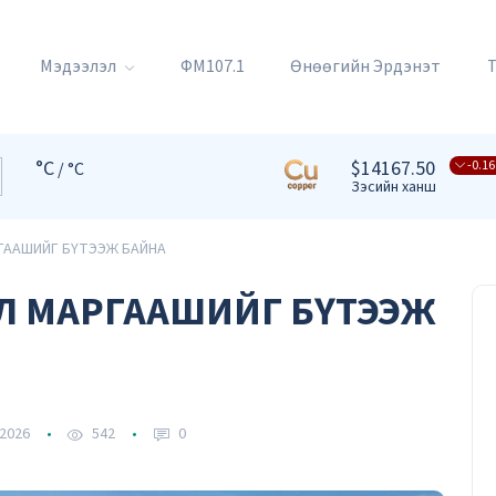
Мэдээлэл
ФМ107.1
Өнөөгийн Эрдэнэт
°C
$14167.50
-0.16
/ °C
Зэсийн ханш
ГААШИЙГ БҮТЭЭЖ БАЙНА
ЭЛ МАРГААШИЙГ БҮТЭЭЖ
2026
542
0