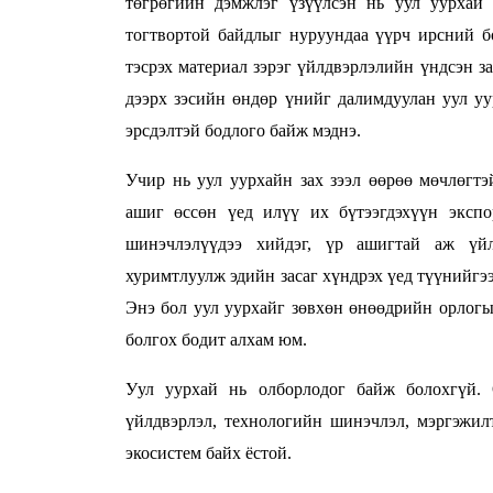
төгрөгийн дэмжлэг үзүүлсэн нь уул уурхай
тогтвортой байдлыг нуруундаа үүрч ирсний б
тэсрэх материал зэрэг үйлдвэрлэлийн үндсэн з
дээрх зэсийн өндөр үнийг далимдуулан уул уур
эрсдэлтэй бодлого байж мэднэ.
Учир нь уул уурхайн зах зээл өөрөө мөчлөгт
ашиг өссөн үед илүү их бүтээгдэхүүн экспо
шинэчлэлүүдээ хийдэг, үр ашигтай аж үйл
хуримтлуулж эдийн засаг хүндрэх үед түүнийгэ
Энэ бол уул уурхайг зөвхөн өнөөдрийн орлогын
болгох бодит алхам юм.
Уул уурхай нь олборлодог байж болохгүй.
үйлдвэрлэл, технологийн шинэчлэл, мэргэжил
экосистем байх ёстой.