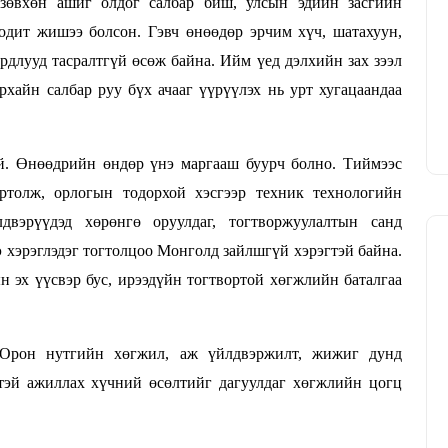
 зөвхөн ашиг олдог салбар биш, улсын эдийн засгийн
одит жишээ болсон. Гэвч өнөөдөр эрчим хүч, шатахуун,
ардлууд тасралтгүй өсөж байна. Ийм үед дэлхийн зах зээл
хайн салбар руу бүх ачааг үүрүүлэх нь урт хугацаандаа
эй. Өнөөдрийн өндөр үнэ маргааш буурч болно. Тиймээс
ртолж, орлогын тодорхой хэсгээр техник технологийн
двэрүүдэд хөрөнгө оруулдаг, тогтворжуулалтын санд
э хэрэглэдэг тогтолцоо Монголд зайлшгүй хэрэгтэй байна.
 эх үүсвэр бус, ирээдүйн тогтвортой хөгжлийн баталгаа
 Орон нутгийн хөгжил, аж үйлдвэржилт, жижиг дунд
тэй ажиллах хүчний өсөлтийг дагуулдаг хөгжлийн цогц