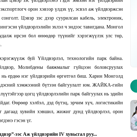
лан цэвэр зэс үйлдвэрлэнэ гэдэг зөвхөн нэг үйлдвэрийн
 экспортлогч орон хэвээр үлдэх үү, эсвэл аж үйлдвэржсэн
сонголт. Цэвэр зэс дээр суурилсан кабель, электроник,
шингэсэн үйлдвэрлэлийн эхлэл ч эндээс тавигдана. Монгол
2026 оны 10 дугаар дугаар - Хуудас 1
удалж ирсэн бол өнөөдөр түүнийг хэрэгжүүлэх улс төр,
.
хэрэгжүүлж буй Үйлдвэрлэл, технологийн парк байна.
үйлдвэр, Молибдены баяжмалыг гүйцээн боловсруулах
д нь ердөө нэг үйлдвэрийн өргөтгөл биш. Харин Монголд
үндэсний хэмжээний бүтээн байгуулалт юм. ЖАЙКА-гийн
 илүүтэйгээр цогц үйлдвэрлэлийн парк байгуулах нь эдийн
йдаг. Өөрөөр хэлбэл, дэд бүтэц, эрчим хүч, логистикийн
г дагаад хувийн хэвшил, жижиг дунд үйлдвэрлэл, орон
гдэнэ гэсэн үг.
вэр”-ээс Аж үйлдвэрийн IV хувьсгал руу...