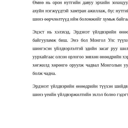
Өмнө нь орон нутгийн давуу эрхийн зохицуу
ахуйн нэгжүүдтэй хамтран ажиллаж, бүс нутги
шинэ өөрчлөлтүүд ийм боломжийг хумьж байгаа 
Эцэст нь хэлэхэд, Эрдэнэт үйлдвэрийн өнө
байгууламж биш. Энэ бол Монгол Улс түүхий
шингэсэн үйлдвэрлэлтэй эдийн засаг руу шил
уурхайгаас олсон орлогоо зөвхөн өнөөдрийн хэр
хөгжилд хөрөнгө оруулж чадвал Монголын уу
болж чадна.
Эрдэнэт үйлдвэрийн өнөөдрийн түүхэн шийдв
шинэ үеийн үйлдвэржилтийн эхлэл болно гэдэгтэ