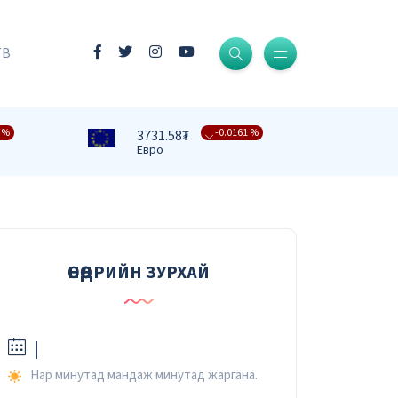
-0.0004 %
3409.39₮
Доллар
ТВ
-0.0161 %
3731.58₮
Евро
 %
-0.0091 %
4332.82₮
Фунт стерлинг
-0.0079 %
476.27₮
Юань
-0.0067 %
37.42₮
Рубль
ӨНӨӨДРИЙН ЗУРХАЙ
-0.0232 %
2.59₮
Вон
|
Нар минутад мандаж минутад жаргана.