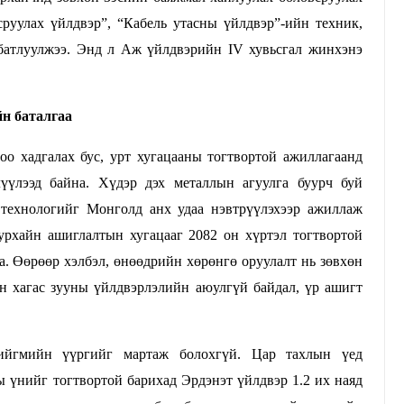
уулах үйлдвэр”, “Кабель утасны үйлдвэр”-ийн техник,
батлуулжээ.
Энд л Аж үйлдвэрийн IV хувьсгал жинхэнэ
н баталгаа
о хадгалах бус, урт хугацааны тогтвортой ажиллагаанд
үүлээд байна. Хүдэр дэх металлын агуулга буурч буй
 технологийг Монголд анх удаа нэвтрүүлэхээр ажиллаж
урхайн ашиглалтын хугацааг 2082 он хүртэл тогтвортой
. Өөрөөр хэлбэл, өнөөдрийн хөрөнгө оруулалт нь зөвхөн
Эрдэнэт үйлдвэрийн эрчим хүч
н хагас зууны үйлдвэрлэлийн аюулгүй байдал, үр ашигт
найдвартай байдал, ирээдүйн
хөгжлийн үндэс
ийгмийн үүргийг мартаж болохгүй. Цар тахлын үед
Т.Батчулуун
23/04/2026
ы үнийг тогтвортой барихад Эрдэнэт үйлдвэр 1.2 их наяд