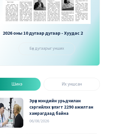
2026 оны 10 дугаар дугаар - Хуудас 2
2026 оны 10 дугаар 
Бүх дугаарыг унших
Шинэ
Их уншсан
Эрүүл мэндийн урьдчилан
сэргийлэх үзлэгт 2290 ажилтан
хамрагдаад байна
06/08/2026