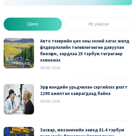
Шинэ
Их уншсан
Авто тээврийн цех оны эхний хагас жилд
үйлдвэрлэлийн төлөвлөгөөгөө давуулан
биелүүлж, зардлаа 25 тэрбум төгрөгөөр
хэмнэжээ
06/08/2026
Эрүүл мэндийн урьдчилан сэргийлэх үзлэгт
2290 ажилтан хамрагдаад байна
06/08/2026
Засвар, механикийн завод 81.4 тэрбум