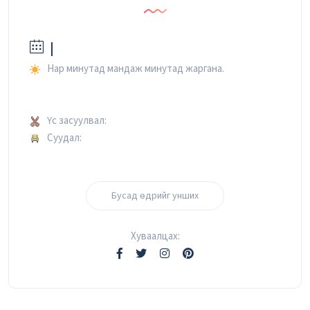
|
Нар минутад мандаж минутад жаргана.
Үс засуулвал:
Суудал:
Бусад өдрийг унших
Хуваалцах: