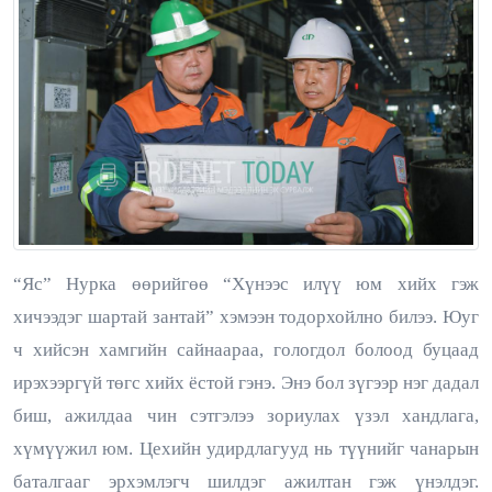
“Яс” Нурка өөрийгөө “Хүнээс илүү юм хийх гэж
хичээдэг шартай зантай” хэмээн тодорхойлно билээ. Юуг
ч хийсэн хамгийн сайнаараа, гологдол болоод буцаад
ирэхээргүй төгс хийх ёстой гэнэ. Энэ бол зүгээр нэг дадал
биш, ажилдаа чин сэтгэлээ зориулах үзэл хандлага,
хүмүүжил юм. Цехийн удирдлагууд нь түүнийг чанарын
баталгааг эрхэмлэгч шилдэг ажилтан гэж үнэлдэг.