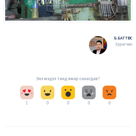
Б.БАТТӨГС
Зурагчин
Энэ мэдээ танд ямар санагдав?
1
0
0
0
0