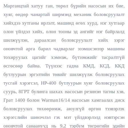
Марганцтай хатуу ган, төрөл бүрийн насосын их бие,
хуяг, өндөр чанартай ширмэнд механик боловсруулалт
хийхдээ хутганы ирлэлт, машинд өгөх хурд, нэг хутгаар
олон үйлдэл хийх, олон тооны эд ангийг нэг байрлалд
шилжүүлэн, дараалсан боловсруулалт хийх зэрэг
оновчтой арга барил чадварлаг эзэмшсэнээр машины
тохируулах цагийг хэмнэж, бүтээмжийг тасралтгүй
өсгөсөөр байна. Түүнээс гадна КМД, КСД, ККД
бутлуурын эргэлтийн төвийг шилжүүлж боловсруулах
тусгай хэрэгсэл, HP-400 бутлуурын хуяг боловсруулах
суурь, 8ГРТ булинга шахах насосын резинэн тагны хэв,
Грат 1400 болон Warman16/14 насосын хамгаалах диск
боловсруулах төхөөрөмж, аюулгүй өргөн тээвэрлэх
хэрэгслийн шинэчлэл гэх мэт үйлдвэрлэлд нэвтэрсэн
оновчтой санаанууд нь 9,2 тэрбум төгрөгийн эдийн