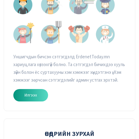
Уншигчдын бичсэн сэтгэгдэлд ErdenetToday.mn
хариуцлага хүлээхгүй болно. Та сэтгэгдэл бичихдээ хууль
зүйн болон ёс суртахууны хэм хэмжээг хүндэтгэнэ үү. Хэм
хэмжээг зөрчсөн сэтгэгдэлийг админ устгах эрхтэй.
Илгээх
ӨНӨӨДРИЙН ЗУРХАЙ