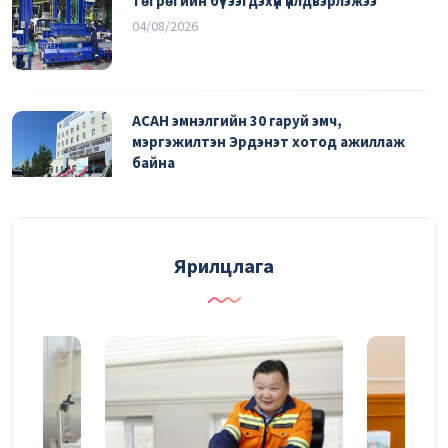
төгрөгийн бүтээгдэхүүн үйлдвэрлэжээ
04/08/2026
АСАН эмнэлгийн 30 гаруй эмч,
мэргэжилтэн Эрдэнэт хотод ажиллаж
байна
03/08/2026
УДИРДАХ АЖИЛТНЫ ШУУРХАЙ
Ярилцлага
ЗӨВЛӨГӨӨНИЙ ТОЙМ
03/08/2026
Судалгаа, шинжилгээний хүрээлэн
үйлдвэрлэлийн үр ашгийг нэмэгдүүлэх
судалгаагаа өргөжүүлж байна