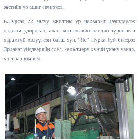
засгийн үр ашиг авчирчээ.
Б.Нүрсэд 22 залуу ажилтны ур чадварыг дээшлүүлэх
дадлага удирдсан, ажил мэргэжлийн нандин туршлагаа
харамгүй өвлүүлсэн багш хүн. “Яс” Нүрка буй биеэрээ
Эрдэнэт үйлдвэрийн соёл, хөдөлмөрч хүний үнэнч чанар,
үнэт зарчим юм.