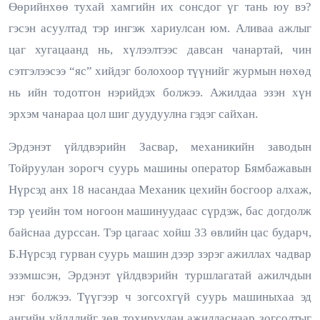
Өөрийнхөө тухай хамгийн их сонсдог үг тань юу вэ?
гэсэн асуултад тэр ингэж хариулсан юм. Аливаа ажлыг
цаг хугацаанд нь, хүлээлтээс давсан чанартай, чин
сэтгэлээсээ “яс” хийдэг болохоор түүнийг журмын нөхөд
нь ийн тодотгон нэрийдэх болжээ. Ажилдаа эзэн хүн
эрхэм чанараа цол шиг дуудуулна гэдэг сайхан.
Эрдэнэт үйлдвэрийн Засвар, механикийн заводын
Тойруулан зорогч суурь машины оператор Бямбажавын
Нүрсэд анх 18 насандаа Механик цехийн босгоор алхаж,
тэр үеийн том ногоон машинуудаас сүрдэж, бас догдолж
байснаа дурссан. Тэр цагаас хойш 33 өвлийн цас бударч,
Б.Нүрсэд гурван суурь машин дээр зэрэг ажиллах чадвар
эзэмшсэн, Эрдэнэт үйлдвэрийн туршлагатай ажилчдын
нэг болжээ. Түүгээр ч зогсохгүй суурь машиныхаа эд
ангийн үйлдлийг зөв тохируулан ажилласнаар зогсолтыг