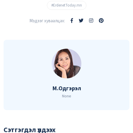
#ErdenetToday.mn
Мэдээг хуваалцах:
М.Одгэрэл
None
Сэтгэгдэл үлдээх