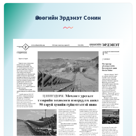
Өнөөгийн Эрдэнэт Сонин