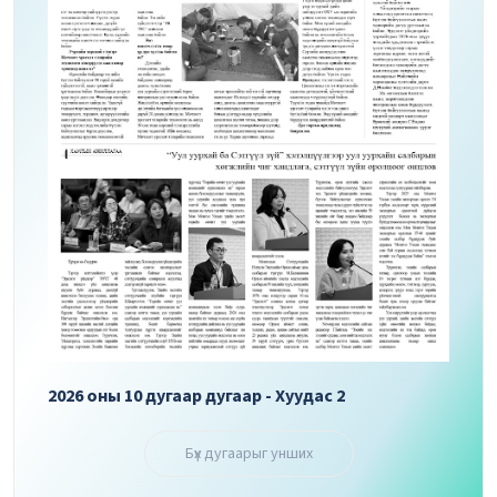
2026 оны 10 дугаар дугаар - Хуудас 3
2026 
Бүх дугаарыг унших