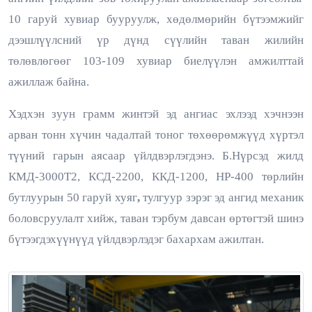
10 гаруй хувиар бууруулж, хөдөлмөрийн бүтээмжийг
дээшлүүлсний үр дүнд сүүлийн таван жилийн
төлөвлөгөөг 103-109 хувиар биелүүлэн амжилттай
ажиллаж байна.
Хэдхэн зуун грамм жинтэй эд ангиас эхлээд хэчнээн
арван тонн хүчин чадалтай тоног төхөөрөмжүүд хүртэл
түүний гарын аясаар үйлдвэрлэгдэнэ. Б.Нүрсэд жилд
КМД-3000Т2, КСД-2200, ККД-1200, НР-400 төрлийн
бутлуурын 50 гаруй хуяг
,
тулгуур зэрэг эд ангид механик
боловсруулалт хийж, таван тэрбум давсан өртөгтэй шинэ
бүтээгдэхүүнүүд үйлдвэрлэдэг бахархам ажилтан.