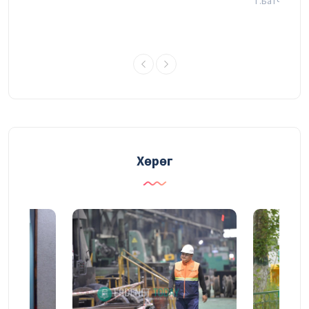
Т.Батчулуун
Уулын ажлын төлөвлөгөөг давуулан
биелүүлж, үйлдвэрлэлийн өртөг зардлаа
бууруулжээ
30/07/2026
ХӨДӨЛМӨРӨӨРӨӨ ГЭРЭЛТСЭН
УУРХАЙЧИН
30/07/2026
Хөрөг
“Эрдэнэт үйлдвэр" ТӨҮГ-ын энэ оны
эхний хагас жилийн үйл ажиллагааны
тайлангийн хурал эхэллээ
29/07/2026