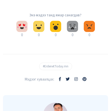
Энэ мэдээ танд ямар санагдав?
0
0
0
0
0
#ErdenetToday.mn
Мэдээг хуваалцах: