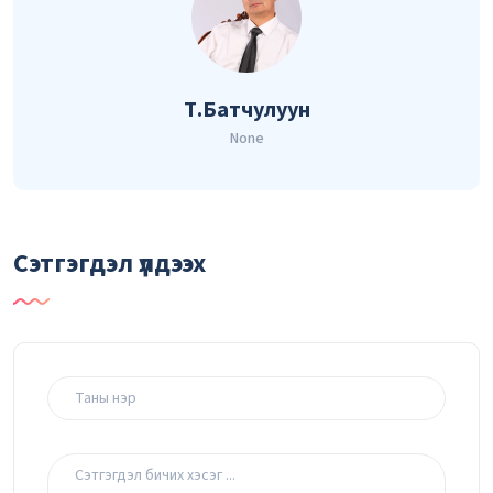
Т.Батчулуун
None
Сэтгэгдэл үлдээх