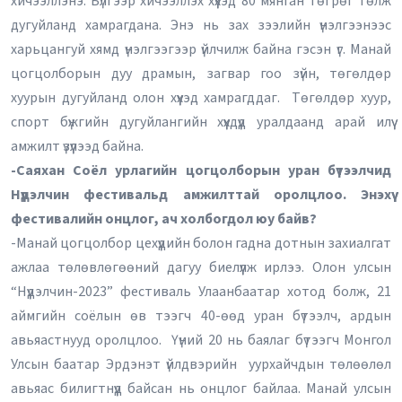
хичээллэнэ. Бүлгээр хичээллэх хүүхэд 80 мянган төгрөг төлж
дугуйланд хамрагдана. Энэ нь зах зээлийн үнэлгээнээс
харьцангуй хямд үнэлгээгээр үйлчилж байна гэсэн үг. Манай
цогцолборын дуу драмын, загвар гоо зүйн, төгөлдөр
хуурын дугуйланд олон хүүхэд хамрагддаг. Төгөлдөр хуур,
спорт бүжгийн дугуйлангийн хүүхдүүд уралдаанд арай илүү
амжилт үзүүлээд байна.
-Саяхан Соёл урлагийн цогцолборын уран бүтээлчид
Нүүдэлчин фестивальд амжилттай оролцлоо. Энэхүү
фестивалийн онцлог, ач холбогдол юу байв?
-Манай цогцолбор цехүүдийн болон гадна дотнын захиалгат
ажлаа төлөвлөгөөний дагуу биелүүлж ирлээ. Олон улсын
“Нүүдэлчин-2023” фестиваль Улаанбаатар хотод болж, 21
аймгийн соёлын өв тээгч 40-өөд уран бүтээлч, ардын
авьяастнууд оролцлоо. Үүний 20 нь баялаг бүтээгч Монгол
Улсын баатар Эрдэнэт үйлдвэрийн уурхайчдын төлөөлөл
авьяас билигтнүүд байсан нь онцлог байлаа. Манай улсын