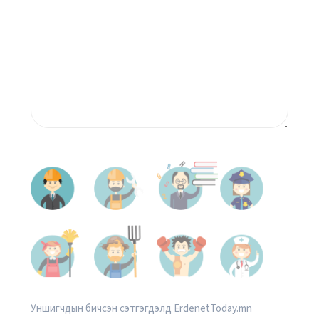
Уншигчдын бичсэн сэтгэгдэлд ErdenetToday.mn