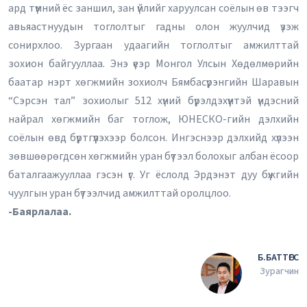
ард түмний ёс заншил, зан үйлийг харуулсан соёлын өв тээгч
авьяастнуудын тоглолтыг гадны олон жуулчид үзэж
сонирхлоо. Зургаан удаагийн тоглолтыг амжилттай
зохион байгууллаа. Энэ үеэр Монгол Улсын Хөдөлмөрийн
баатар нэрт хөгжмийн зохиолч Бямбасүрэнгийн Шаравын
“Сэрсэн тал” зохиолыг 512 хүний бүрэлдэхүүнтэй үндэсний
найрал хөгжмийн баг тоглож, ЮНЕСКО-гийн дэлхийн
соёлын өвд бүртгүүлэхээр болсон. Ингэснээр дэлхийд хүлээн
зөвшөөрөгдсөн хөгжмийн уран бүтээл болохыг албан ёсоор
баталгаажууллаа гэсэн үг. Уг ёслолд Эрдэнэт дуу бүжгийн
чуулгын уран бүтээлчид амжилттай оролцлоо.
-Баярлалаа.
Б.БАТТӨГС
Зурагчин