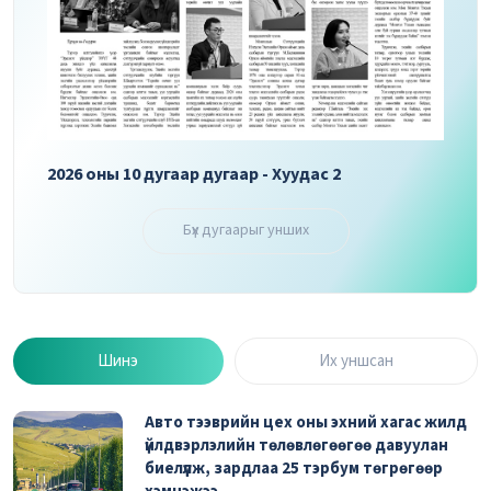
2026 оны 10 дугаар дугаар - Хуудас 3
2026 
Бүх дугаарыг унших
Шинэ
Их уншсан
Авто тээврийн цех оны эхний хагас жилд
үйлдвэрлэлийн төлөвлөгөөгөө давуулан
биелүүлж, зардлаа 25 тэрбум төгрөгөөр