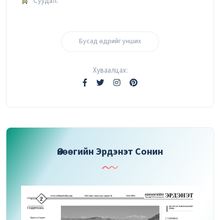
Суудал:
Бусад өдрийг унших
Хуваалцах:
Өнөөгийн Эрдэнэт Сонин