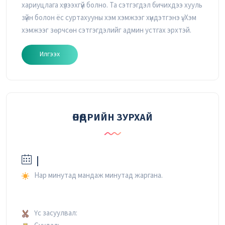
хариуцлага хүлээхгүй болно. Та сэтгэгдэл бичихдээ хууль
зүйн болон ёс суртахууны хэм хэмжээг хүндэтгэнэ үү. Хэм
хэмжээг зөрчсөн сэтгэгдэлийг админ устгах эрхтэй.
Илгээх
ӨНӨӨДРИЙН ЗУРХАЙ
|
Нар минутад мандаж минутад жаргана.
Үс засуулвал: