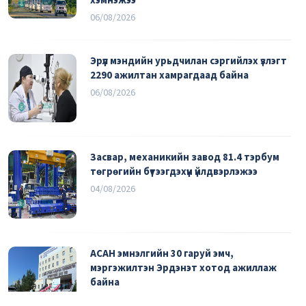
хэмнэжээ
06/08/2026
Эрүүл мэндийн урьдчилан сэргийлэх үзлэгт
2290 ажилтан хамрагдаад байна
06/08/2026
Засвар, механикийн завод 81.4 тэрбум
төгрөгийн бүтээгдэхүүн үйлдвэрлэжээ
04/08/2026
АСАН эмнэлгийн 30 гаруй эмч,
мэргэжилтэн Эрдэнэт хотод ажиллаж
байна
03/08/2026