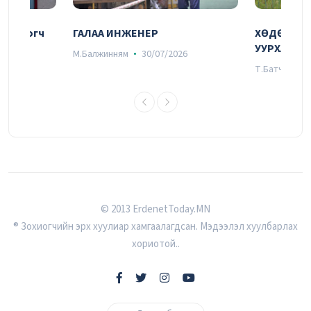
ШӨНИЙН ЭКСКАВАТОРЧИН
29/07/2026
оцоологч
ГАЛАА ИНЖЕНЕР
ХӨДӨЛМӨР
УУРХАЙЧИ
М.Балжинням
30/07/2026
6
Т.Батчулуун
СЭТГЭЛ УЯАТАЙ
28/07/2026
Удирдах ажилтны шуурхай зөвлөгөөний
© 2013 ErdenetToday.MN
тойм
® Зохиогчийн эрх хуулиар хамгаалагдсан. Мэдээлэл хуулбарлах
27/07/2026
хориотой..
“ЭРДЭНЭТ”-чүүдийн ХАМТЫН ХӨГЖИЛ