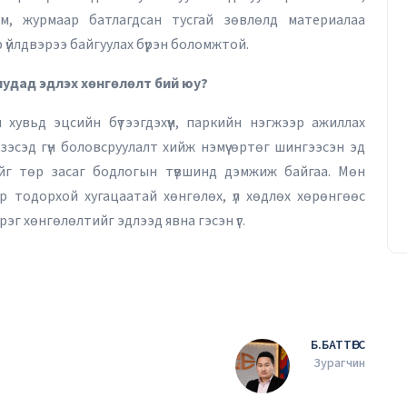
эм, журмаар батлагдсан тусгай зөвлөлд материалаа
эр үйлдвэрээ байгуулах бүрэн боломжтой.
ниудад эдлэх хөнгөлөлт бий юу?
Уурхайн ирээдүйг тооцоологч
 хувьд эцсийн бүтээгдэхүүн, паркийн нэгжээр ажиллах
инженер
зэсэд гүн боловсруулалт хийж нэмүү өртөг шингээсэн эд
Т.Батчулуун
20/03/2026
хнийг төр засаг бодлогын түвшинд дэмжиж байгаа. Мөн
р тодорхой хугацаатай хөнгөлөх, үл хөдлөх хөрөнгөөс
эг хөнгөлөлтийг эдлээд явна гэсэн үг.
Б.БАТТӨГС
Зурагчин