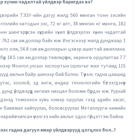
р хүчин чадалтай үйлдвэр баригдах вэ?
лдвэрийн ТЭЗҮ-ийн дагуу жилд 560 мянган тонн зэсийн
лэлийн катодын зэс, 72 кг алт, 38 мянган кг мөнгө, 182
н шингэрүүлсэн хүхрийн хүчил үйлдвэрлэх хүчин чадалтай
 762 сая ам.доллар байх юм. Ингэснээр жилд дунджаар 1
ого олж, 56.8 сая ам.долларын цэвэр ашигтай ажиллана.
р 18.5 сая ам.доллар төвлөрүүлж, хөрөнгө оруулалтаа 7.7
лснээр Монгол улсын экспортын орлогыг жил тутамд 115
 шууд ажлын байр шинээр бий болно. Түүнээс гадна цаашид
тас, хоолой, эд анги, өндөр технологийн бүтээгдэхүүн
, дунд үйлдвэрүүд хөгжих нөхцөл боломж бүрдэх юм. Уурхай
дэхэд томоохон хувь нэмэр оруулах гээд эдийн засаг,
Эрдэнэт үйлдвэрийн эрчим хүч
н баяжмал хайлуулах, боловсруулах Металлурги-химийн
найдвартай байдал, ирээдүйн
нарийвчилсан үнэлгээ хийх ажлыг одоо гүйцэтгэж байна.
хөгжлийн үндэс
Т.Батчулуун
23/04/2026
ээс гадна дагуул ямар үйлдвэрүүд цогцлох бол..?