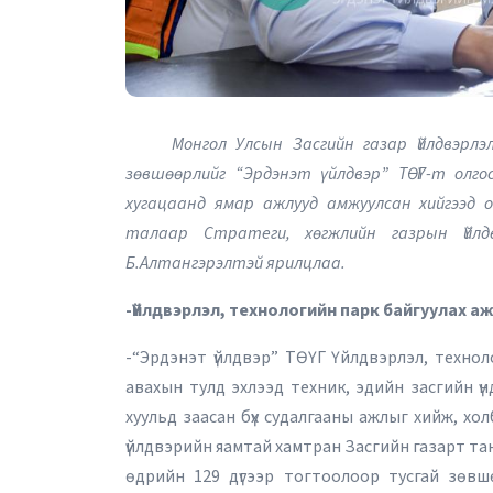
Монгол Улсын Засгийн газар Үйлдвэрлэл, 
зөвшөөрлийг “Эрдэнэт үйлдвэр” ТӨҮГ-т олго
хугацаанд ямар ажлууд амжуулсан хийгээд 
талаар Стратеги, хөгжлийн газрын Үйлд
Б.Алтангэрэлтэй ярилцлаа.
-Үйлдвэрлэл, технологийн парк байгуулах а
-“Эрдэнэт үйлдвэр” ТӨҮГ Үйлдвэрлэл, технол
авахын тулд эхлээд техник, эдийн засгийн үн
хуульд заасан бүх судалгааны ажлыг хийж, хол
үйлдвэрийн яамтай хамтран Засгийн газарт та
өдрийн 129 дүгээр тогтоолоор тусгай зөвшө