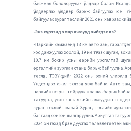
баяжмал боловсруулах үйлдвэр болон Исэлдс
үйлдвэрлэх үйлдвэр барьж байгуулах юм. 
байгуулах зураг төслийг 2021 оны хавраас хийж
-Энэ хүрээнд ямар ажлууд хийгдэх вэ?
2026 оны 10 дуга
-Паркийн хэмжээнд 13 км авто зам, гэрэлтүүлэ
хос дамжуулах хоолой, 19 км түгээх шугам, зох
10.7 км бохир усны өөрийн урсгалтай шуга
өргөлтийн зургаан станц барьж байгуулна. Ари
төслүүд, ТЭЗҮ-үүдийг 2022 оны эхний улиралд 
Үндсэндээ ажил эхлээд явж байна. Авто зам
паркийн газрыг тойруулан хашаа барьж байна. 
татуурга, усан хангамжийн ажлуудын тендер
зураг төслийг манай Зураг, төслийн хүрээлэн
багтаад сонгон шалгаруулна. Ариутгал татуур
2024 он гэхэд бүрэн дуусгах төлөвлөгөөтэй аж