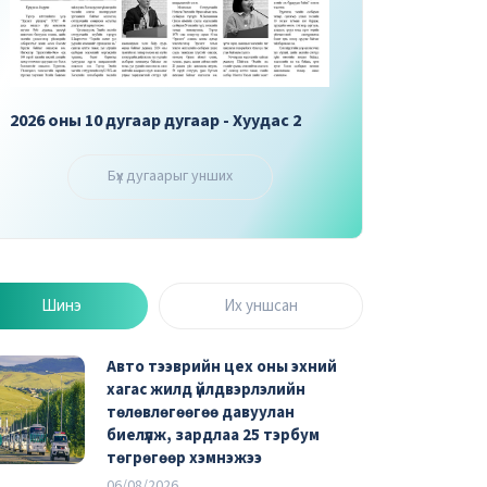
2026 оны 10 дугаар дугаар - Хуудас 3
2026 оны 10 дугаар
Бүх дугаарыг унших
Шинэ
Их уншсан
Авто тээврийн цех оны эхний
хагас жилд үйлдвэрлэлийн
төлөвлөгөөгөө давуулан
биелүүлж, зардлаа 25 тэрбум
төгрөгөөр хэмнэжээ
06/08/2026