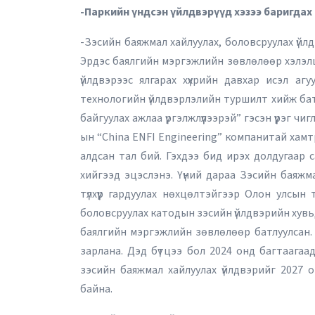
-Паркийн үндсэн үйлдвэрүүд хэзээ баригдах
-Зэсийн баяжмал хайлуулах, боловсруулах үйл
Эрдэс баялгийн мэргэжлийн зөвлөлөөр хэлэлц
үйлдвэрээс ялгарах хүхрийн давхар исэл агу
технологийн үйлдвэрлэлийн туршилт хийж ба
байгуулах ажлаа үргэлжлүүлээрэй” гэсэн үүрэг
ын “China ENFI Engineering” компанитай хамт
алдсан тал бий. Гэхдээ бид ирэх долдугаар с
хийгээд эцэслэнэ. Үүний дараа Зэсийн баяжма
түлхүүр гардуулах нөхцөлтэйгээр Олон улсын
боловсруулах катодын зэсийн үйлдвэрийн хувьд
баялгийн мэргэжлийн зөвлөлөөр батлуулсан. 
зарлана. Дэд бүтцээ бол 2024 онд багтаагаа
зэсийн баяжмал хайлуулах үйлдвэрийг 2027 
байна.