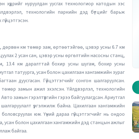
эн хүдрийг нуруулдан уусгах технологиор катодын зэс
Үйлдвэрлэл, технологийн паркийн дэд бүтцийг барьж
 гүйцэтгэсэн.
ар дугаар - Хуудас 1
2026 оны 10 дугаар дугаар - Хуудас 2
г, дөрвөн км төмөр зам, өртөөтэйгөө, цэвэр усны 6.7 км
ицуулах 2 усан сан, цэвэр усны өргөлтийн насосны станц,
м, 13.4 км даралттай бохир усны шугам, бохир усны
утгал татуурга, усан болон цахилгаан хангамжийн зураг
багтаан дуусгасан. Гүйцэтгэгчийг сонгон шалгаруулсан.
, төмөр замын ажил эхэлсэн. Үйлдвэрлэл, технологийн
Авто замын гэрэлтүүлгийн гэрээ байгуулагдсан. Ариутгал
 шалгаруулалт үргэлжилж байна. Цахилгаан хангамжийн
 боловсруулах юм. Үүний дараа гүйцэтгэгчийг нь ондоо
га, усан болон цахилгаан хангамжийн дэд станцын ажлыг
иллаж байгаа.