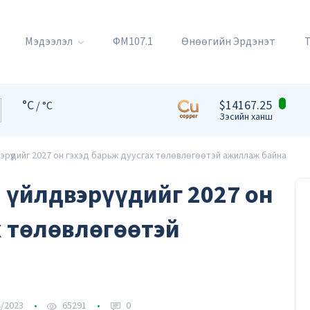
Мэдээлэл
ФМ107.1
Өнөөгийн Эрдэнэт
°C
$14167.25
/ °C
Зэсийн ханш
вэрүүдийг 2027 он гэхэд барьж дуусгах төлөвлөгөөтэй ажиллаж байна
н үйлдвэрүүдийг 2027 он
х төлөвлөгөөтэй
/2023
65291
0