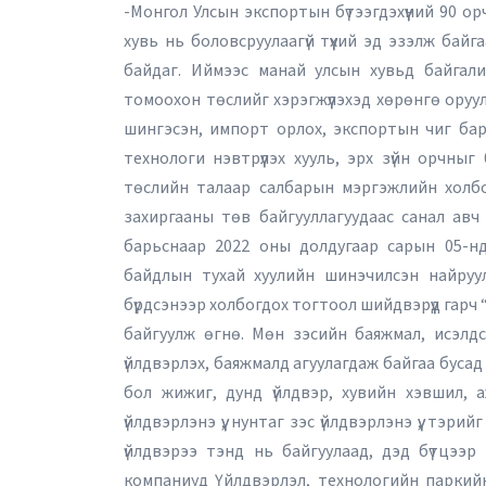
-Монгол Улсын экспортын бүтээгдэхүүний 90 ор
хувь нь боловсруулаагүй түүхий эд эзэлж байг
байдаг. Иймээс манай улсын хувьд байгали
томоохон төслийг хэрэгжүүлэхэд хөрөнгө оруул
шингэсэн, импорт орлох, экспортын чиг бари
технологи нэвтрүүлэх хууль, эрх зүйн орчныг 
төслийн талаар салбарын мэргэжлийн холбоо
захиргааны төв байгууллагуудаас санал авч х
барьснаар 2022 оны долдугаар сарын 05-нд
байдлын тухай хуулийн шинэчилсэн найруул
бүрдсэнээр холбогдох тогтоол шийдвэрүүд гарч
байгуулж өгнө. Мөн зэсийн баяжмал, исэлдсэ
үйлдвэрлэх, баяжмалд агуулагдаж байгаа бусад 
бол жижиг, дунд үйлдвэр, хувийн хэвшил, 
үйлдвэрлэнэ үү, нунтаг зэс үйлдвэрлэнэ үү, тэ
үйлдвэрээ тэнд нь байгуулаад, дэд бүтцээр
компаниуд Үйлдвэрлэл, технологийн паркийн