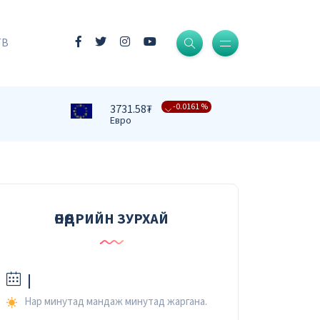
-0.0004 %
3409.39₮
Доллар
ТВ
-0.0161 %
3731.58₮
Евро
-0.0091 %
4332.82₮
Фунт стерлинг
-0.0079 %
476.27₮
Юань
-0.0067 %
37.42₮
Рубль
ӨНӨӨДРИЙН ЗУРХАЙ
-0.0232 %
2.59₮
Вон
|
Нар минутад мандаж минутад жаргана.