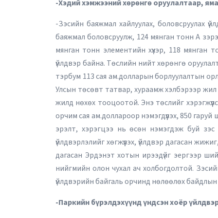
-Хэдий хэмжээний хөрөнгө оруулалтаар, яма
-Зэсийн баяжмал хайлуулах, боловсруулах үй
баяжмал боловсруулж, 124 мянган тонн А зэрэг
мянган тонн элементийн хүхэр, 118 мянган тон
үйлдвэр байна. Төслийн нийт хөрөнгө оруулалт
тэрбум 113 сая ам.долларын борлуулалтын орл
Улсын төсөвт татвар, хураамж хэлбэрээр жил бү
жилд нөхөх тооцоотой. Энэ төслийг хэрэгжүү
орчим сая ам.доллароор нэмэгдүүлэх, 850 гаруй
эрэлт, хэрэгцээ нь өсөн нэмэгдэж буй зэс у
үйлдвэрлэлийг хөгжүүлэх, үйлдвэр дагасан жижиг
дагасан Эрдэнэт хотын ирээдүйг эергээр ший
нийгмийн олон чухал ач холбогдолтой. Зэсий
үйлдвэрийн байгаль орчинд нөлөөлөх байдлын 
-Паркийн бүрэлдэхүүнд үндсэн хоёр үйлдвэр