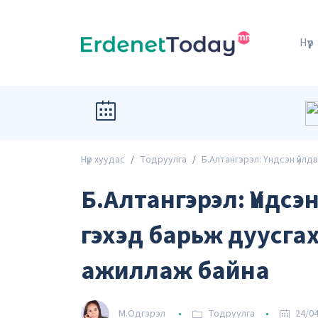
Нүүр
Нүүр хуудас
Тодруулга
Б.Алтангэрэл: Үндсэн үйлд
Б.Алтангэрэл: Үндсэ
гэхэд барьж дуусга
ажиллаж байна
М.Одгэрэл
Тодруулга
24/04