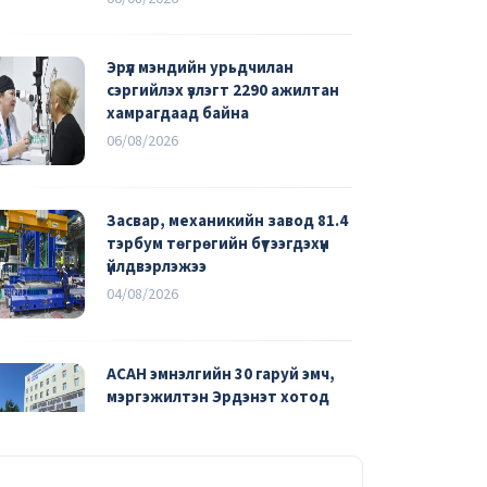
Эрүүл мэндийн урьдчилан
сэргийлэх үзлэгт 2290 ажилтан
хамрагдаад байна
06/08/2026
Засвар, механикийн завод 81.4
тэрбум төгрөгийн бүтээгдэхүүн
үйлдвэрлэжээ
04/08/2026
АСАН эмнэлгийн 30 гаруй эмч,
мэргэжилтэн Эрдэнэт хотод
ажиллаж байна
03/08/2026