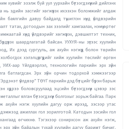
чим хувийг эзэлж буй уул уурхайн бүтээгдэхүүний дийлэнх
аа нь эдийн засгийг хөгжүүлэх ихээхэн боломжийг алдаж
йн баялгийн давуу байдалд түшиглэн хүнд үйлдвэрийн
алт татах, дотоодын зах зээлийг хамгаалах, нэмүү өртөг
мжаатай хүнд үйлдвэрийг хөгжүүлэх, дэвшилтэт техник,
бүрдүүлэх шаардлагатай байсан. УУХҮЯ-ны зүгээс хуулийн
д, Их дээд сургууль, аж ахуйн нэгжүүд болон төрийн
олбогдох хэлэлцүүлгүүдийг хийж хуулийн төслийг өргөн
 УИХ-аар Үйлдвэрлэл, технологийн паркийн эрх зүйн
га батлагдсан. Эрх зүйн орчин тодорхой хэмжээгээр
 “Эрдэнэт үйлдвэр” ТӨҮГ паркийн дэд бүтцийг бүрэн барьж
н хүдрээ боловсруулаад эцсийн бүтээгдэхүүн цэвэр зэс
металлыг ялган бүтээгдэхүүн болгохыг зорьж байгаа. Парк
аж ахуйн нэгж хуулийн дагуу орж ирээд, зэсээр утас
рийг дэмжээд ажиллах гол зорилготой. Катодын зэсийн гол
 хангаад өгчихнө. Тэгэхээр сонирхсон аж ахуйн нэгж,
 эрх зүйн байдлын тухай хуулийн дагуу баримт бичиг,