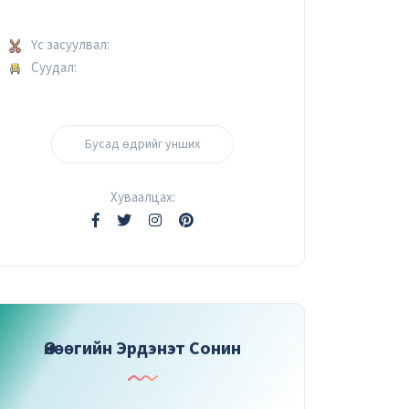
Үс засуулвал:
Суудал:
Бусад өдрийг унших
Хуваалцах:
Өнөөгийн Эрдэнэт Сонин