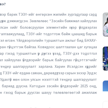
 вэ?
двэр барих ТЭЗҮ-ийг өнгөрсөн жилийн зургадугаар сард
үүлж дэмжигдсэн. Зөвлөлөөс “Зэсийн баяжмал хайлуулах
улсан хийг боловсруулан элементийн хүхэр үйлдвэрлэх
талгаажуулаад, ТЭЗҮ-ийг тодотгож байж цаашид барьж
 чиглэл өгсөн. Үйлдвэрлэлийн туршилтын ажлыг бид БНХАУ-
ран гүйцэтгэж байгаа. Ковидоос шалтгаалан цаг хугацаа
ар гэхэд туршилтын үр дүнгээ үзээд, ТЭЗҮ-дээ тодотгол
л хайлуулах үйлдвэрийг барьж байгуулах гүйцэтгэгчийг
 тендер шалгаруулалт зарлана. Харин Исэлдсэн хүдрийг
 ТЭЗҮ-ийг ердөө саяхан, дөрөвдүгээр сарын эхээр Эрдэс
Удахгүй мөн олон улсын нээлттэй тендер шалгаруулалт
д бариад дуусна. Катодын зэсийн үйлдвэрийг 2025 онд,
он гэхэд барьж дуусгах шахуу төлөвлөгөөтэй ажиллаж