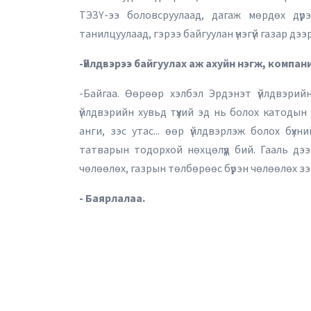
ТЭЗҮ-ээ боловсруулаад, дагаж мөрдөх дүр
танилцуулаад, гэрээ байгуулан үнэгүй газар дэ
-Үйлдвэрээ байгуулах аж ахуйн нэгж, компа
-Байгаа. Өөрөөр хэлбэл Эрдэнэт үйлдвэрийн
үйлдвэрийн хувьд түүхий эд нь болох катодын 
анги, зэс утас... өөр үйлдвэрлэж болох бү
татварын тодорхой нөхцөлүүд бий. Гааль дээ
чөлөөлөх, газрын төлбөрөөс бүрэн чөлөөлөх зэр
- Баярлалаа.