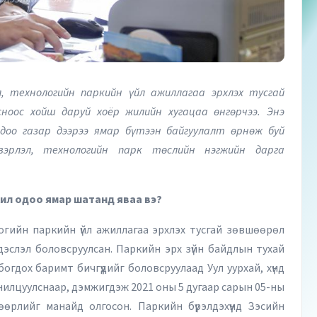
технологийн паркийн үйл ажиллагаа эрхлэх тусгай
сноос хойш даруй хоёр жилийн хугацаа өнгөрчээ. Энэ
одоо газар дээрээ ямар бүтээн байгуулалт өрнөж буй
вэрлэл, технологийн парк төслийн нэгжийн дарга
жил одоо ямар шатанд яваа вэ?
огийн паркийн үйл ажиллагаа эрхлэх тусгай зөвшөөрөл
дэслэл боловсруулсан. Паркийн эрх зүйн байдлын тухай
богдох баримт бичгүүдийг боловсруулаад Уул уурхай, хүнд
нилцуулснаар, дэмжигдэж 2021 оны 5 дугаар сарын 05-ны
өрлийг манайд олгосон. Паркийн бүрэлдэхүүнд Зэсийн