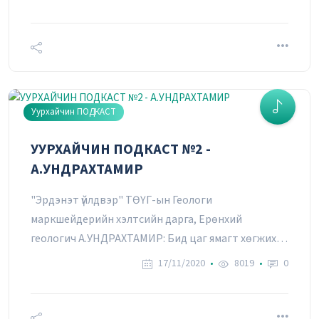
байдаггүй
УУРХАЙЧИН ПОДКАСТ №9 -
Т.БАТМӨНХ
04/01/2021
Уурхайчин ПОДКАСТ
УУРХАЙЧИН ПОДКАСТ №2 -
УУРХАЙЧИН ПОДКАСТ №27 -
А.УНДРАХТАМИР
Б.ЛХАГВАСҮРЭН
11/01/2021
"Эрдэнэт үйлдвэр" ТӨҮГ-ын Геологи
маркшейдерийн хэлтсийн дарга, Ерөнхий
геологич А.УНДРАХТАМИР: Бид цаг ямагт хөгжих
ёстой
УУРХАЙЧИН ПОДКАСТ №22 -
17/11/2020
8019
0
Б.ТЭМҮГЭ
04/01/2021