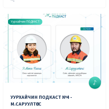
УУРХАЙЧИН ПОДКАСТ №15 -
Т.ДОРЖСҮРЭН
Уурхайчин ПОДКАСТ
04/01/2021
УУРХАЙЧИН ПОДКАСТ №24 -
Г.ГАНЖАРГАЛ
04/01/2021
УУРХАЙЧИН ПОДКАСТ №25 -
Г.МӨНХ-ЭРДЭНЭ
04/01/2021
УУРХАЙЧИН ПОДКАСТ №4 -
М.САРУУЛТӨГС