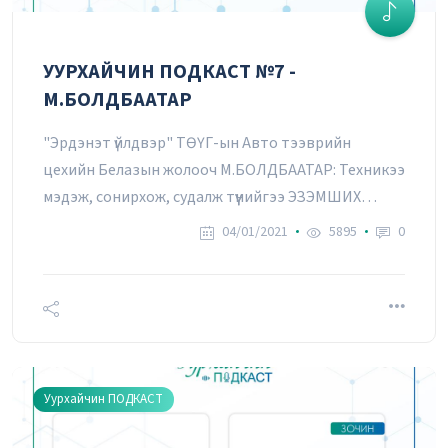
УУРХАЙЧИН ПОДКАСТ №7 -
М.БОЛДБААТАР
"Эрдэнэт үйлдвэр" ТӨҮГ-ын Авто тээврийн
цехийн Белазын жолооч М.БОЛДБААТАР: Техникээ
мэдэж, сонирхож, судалж түүнийгээ ЭЗЭМШИХ
хэрэгтэй
04/01/2021
5895
0
Уурхайчин ПОДКАСТ