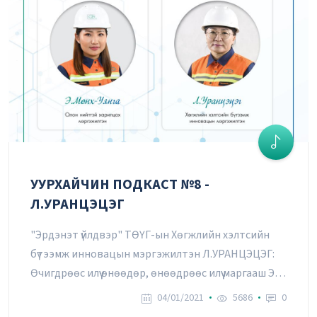
УУРХАЙЧИН ПОДКАСТ №8 -
Л.УРАНЦЭЦЭГ
"Эрдэнэт үйлдвэр" ТӨҮГ-ын Хөгжлийн хэлтсийн
бүтээмж инновацын мэргэжилтэн Л.УРАНЦЭЦЭГ:
Өчигдрөөс илүү өнөөдөр, өнөөдрөөс илүү маргааш Энэ
л бүтээмжийн зарчим
04/01/2021
5686
0