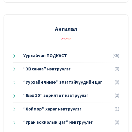
Ангилал
Уурхайчин ПОДКАСТ
(36)
“ЗӨВ санаа” нэвтрүүлэг
(0)
“Уурхайн чимээ” эмэгтэйчүүдийн цаг
(0)
“Өгсөх 10” зорилтот нэвтрүүлэг
(0)
“Хоймор” хөрөг нэвтрүүлэг
(1)
“Уран зохиолын цаг” нэвтрүүлэг
(0)