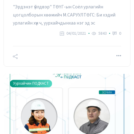
"Эрдэнэт үйлдвэр" ТӨҮГ-ын Соёл урлагийн
УУРХАЙЧИН ПОДКАСТ №23 -
цогцолборын хөөмийч М.САРУУЛТӨГС: Би хэдий
Ч.АМАРСАНАА
урлагийн хүн ч, уурхайчдынхаа нэг эд эс
04/01/2021
04/01/2021
5843
0
УУРХАЙЧИН ПОДКАСТ №26 -
С.ОЧИРХУЯГ
04/01/2021
Уурхайчин ПОДКАСТ
УУРХАЙЧИН ПОДКАСТ №21 -
Д.ЗОРИГТХҮҮ
04/01/2021