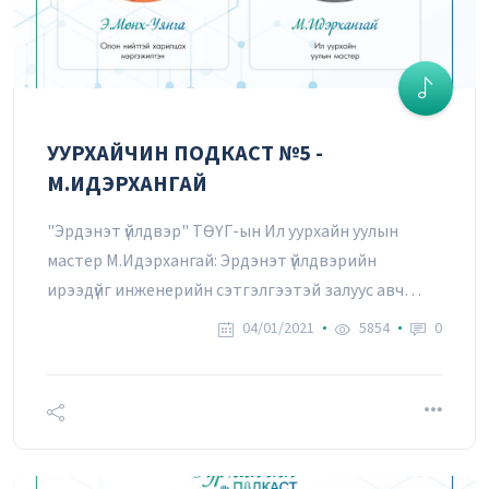
УУРХАЙЧИН ПОДКАСТ №20 -
М.МӨНХСАЙХАН
04/01/2021
УУРХАЙЧИН ПОДКАСТ №5 -
УУРХАЙЧИН ПОДКАСТ №19 -
М.ИДЭРХАНГАЙ
И.ЦОЛМОН
04/01/2021
"Эрдэнэт үйлдвэр" ТӨҮГ-ын Ил уурхайн уулын
мастер М.Идэрхангай: Эрдэнэт үйлдвэрийн
ирээдүйг инженерийн сэтгэлгээтэй залуус авч
явна
04/01/2021
5854
0