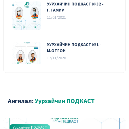
УУРХАЙЧИН ПОДКАСТ №32 -
Г.ТАМИР
11/01/2021
УУРХАЙЧИН ПОДКАСТ №1 -
М.ОТГОН
17/11/2020
УУРХАЙЧИН ПОДКАСТ №30 -
Б.БЯМБАДАГВА
11/01/2021
Ангилал:
Уурхайчин ПОДКАСТ
УУРХАЙЧИН ПОДКАСТ №2 -
Уурхайчин ПОДКАСТ