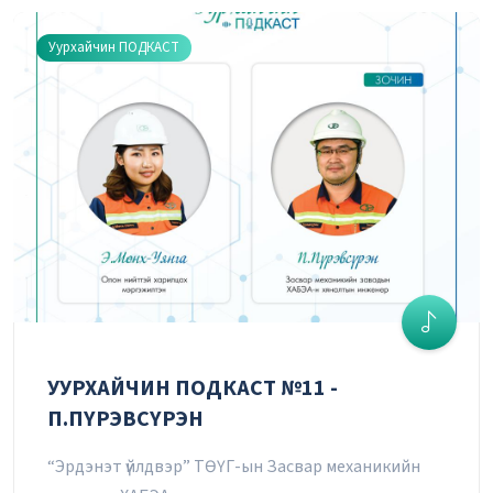
Уурхайчин ПОДКАСТ
УУРХАЙЧИН ПОДКАСТ №11 -
П.ПҮРЭВСҮРЭН
“Эрдэнэт үйлдвэр” ТӨҮГ-ын Засвар механикийн