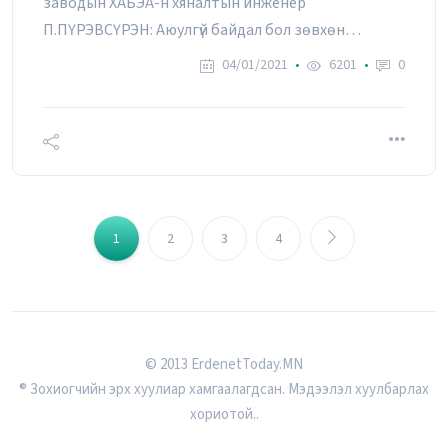
заводын ХАБЭА-н хяналтын инженер
П.ПҮРЭВСҮРЭН: Аюулгүй байдал бол зөвхөн
үйлдвэрлэл, уул уурхайд байдаг зүйл биш
04/01/2021
6201
0
1
2
3
4
© 2013 ErdenetToday.MN
® Зохиогчийн эрх хуулиар хамгаалагдсан. Мэдээлэл хуулбарлах
хориотой..