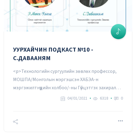
УУРХАЙЧИН ПОДКАСТ №10 -
С.ДАВААНЯМ
<p>Технологийн сургуулийн зөвлөх профессор,
МОШПА/Монголын мэргэшсэн ХАБЭА-н
мэргэжилтнүүдийн холбоо/-ны Гүйцэтгэх захирал
С.ДАВААНЯМ: Хүний амь нас, эрүүл мэндийг хамгаалах
04/01/2021
6318
0
нь буянтай ажил</p>