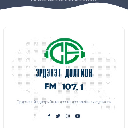
Эрдэнэт үйлдвэрийн мэдээ мэдээллийн эх сурвалж