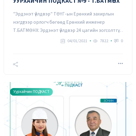
УУРХАЙЧИН ПОДКАСТ №9 - Т.БАТМӨНХ
"Эрдэнэт үйлдвэр" ТӨҮГ-ын Ерөнхий захирлын
нэгдүгээр орлогч бөгөөд Ерөнхий инженер
Т.БАТМӨНХ: Эрдэнэт үйлдвэр 24 цагийн зогсолтгүй
урсгалаар ажилладаг тул ажилдаа цаг алдах эрх
04/01/2021
7822
0
бидэнд байхгүй
Уурхайчин ПОДКАСТ