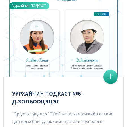
Уурхайчин ПОДКАСТ
УУРХАЙЧИН ПОДКАСТ №6 -
Д.ЗОЛБООЦЭЦЭГ
"Эрдэнэт үйлдвэр" ТӨҮГ-ын Ус хангамжийн цехийн
цэвэрлэх байгууламжийн хэсгийн технологич