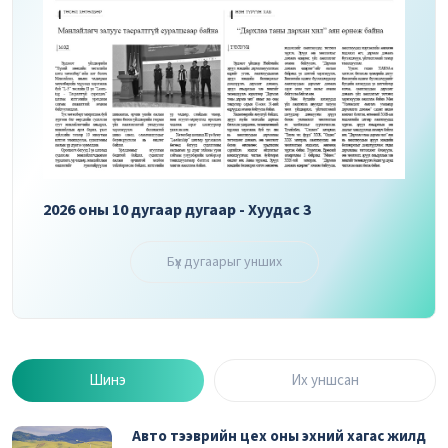
2026 оны 10 дугаар дугаар - Хуудас 3
2026 
Бүх дугаарыг унших
Шинэ
Их уншсан
Авто тээврийн цех оны эхний хагас жилд