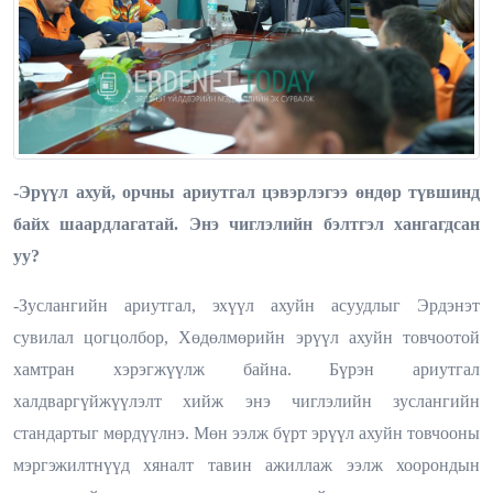
-Эрүүл ахуй, орчны ариутгал цэвэрлэгээ өндөр түвшинд
байх шаардлагатай. Энэ чиглэлийн бэлтгэл хангагдсан
уу?
-Зуслангийн ариутгал, эхүүл ахуйн асуудлыг Эрдэнэт
сувилал цогцолбор, Хөдөлмөрийн эрүүл ахуйн товчоотой
хамтран хэрэгжүүлж байна. Бүрэн ариутгал
халдваргүйжүүлэлт хийж энэ чиглэлийн зуслангийн
стандартыг мөрдүүлнэ. Мөн ээлж бүрт эрүүл ахуйн товчооны
мэргэжилтнүүд хяналт тавин ажиллаж ээлж хоорондын