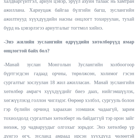
халдваргүйтгэл, ариун цэвэр, эрүүл ахуйн талаас нь хамтран
ажиллана. Хариуцаж байгаа бүлгийн багш, зуслангийн
ажилтнууд хүүхдүүдийн насны онцлогт тохируулан, тухай
бүрд нь цэвэрлэгээ ариутгалыг тогтмол хийнэ.
-Энэ жилийн зуслангийн өдрүүдийн хөтөлбөрүүд ямар
онцлогтой байх бол?
-Манай зуслан Монголын Зуслангийн холбоогоор
бүртгэгдсэн гадаад орчны, төрөлжсөн, холимог гэсэн
сургалтыг хослуулан 18 жил ажилласан. Манай зуслангийн
хөтөлбөр амрагч хүүхдүүдийг биеэ даах, нийгэмшүүлэх,
хөгжүүлэхэд голлон чиглэдэг. Өөрөөр хэлбэл, сургууль болон
гэр бүлийн орчинд хараахан эзэмшиж чадаагүй, зарим
тохиолдолд сургалтын хөтөлбөрт нь байдаггүй тэр орон зайг
нөхөж, ур чадваруудыг олгохыг зорьдог. Энэ хөтөлбөр үр
дүнгээ өгч, зусланд амраад ирсэн хүүхдүүд чөлөөтэй