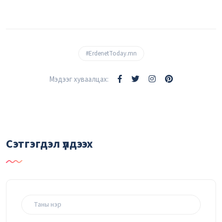
#ErdenetToday.mn
Мэдээг хуваалцах:
Сэтгэгдэл үлдээх