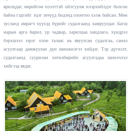
ярилцдаг, өөрийгөө нээлттэй ойлгуулж илэрхийлдэг болсон
байна гэдгийг эцэг эхчүүд бидэнд олонтоо хэлж байсан. Мөн
зусланд амрагч хүүхэд бүрийг судалгаанд хамруулдаг. Багш
нарын арга барил, ур чадвар, харилцаа хандлага, хүндрэл
бэрхшээл зэрэг олон талаас нь явуулсан судалгаа, санал
асуулгаар дамжуулан дүн шинжилгээ хийдэг. Тэр дүгнэлт,
судалгаанд суурилан хөтөлбөрийн агуулгадаа шинэчлэл
хийгээд явдаг.