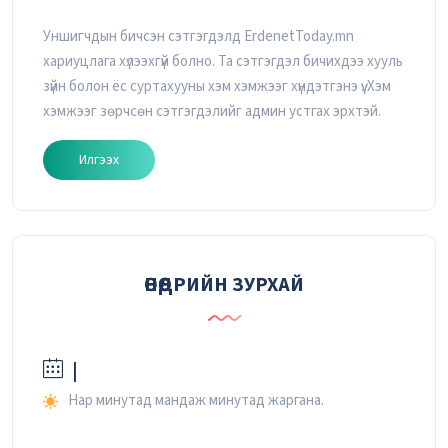
Уншигчдын бичсэн сэтгэгдэлд ErdenetToday.mn
хариуцлага хүлээхгүй болно. Та сэтгэгдэл бичихдээ хууль
зүйн болон ёс суртахууны хэм хэмжээг хүндэтгэнэ үү. Хэм
хэмжээг зөрчсөн сэтгэгдэлийг админ устгах эрхтэй.
Илгээх
ӨНӨӨДРИЙН ЗУРХАЙ
|
Нар минутад мандаж минутад жаргана.