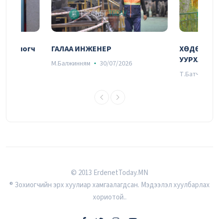
ШӨНИЙН ЭКСКАВАТОРЧИН
29/07/2026
ооцоологч
ГАЛАА ИНЖЕНЕР
ХӨДӨЛМӨР
УУРХАЙЧИ
М.Балжинням
30/07/2026
6
Т.Батчулуун
СЭТГЭЛ УЯАТАЙ
28/07/2026
Удирдах ажилтны шуурхай зөвлөгөөний
© 2013 ErdenetToday.MN
тойм
® Зохиогчийн эрх хуулиар хамгаалагдсан. Мэдээлэл хуулбарлах
27/07/2026
хориотой..