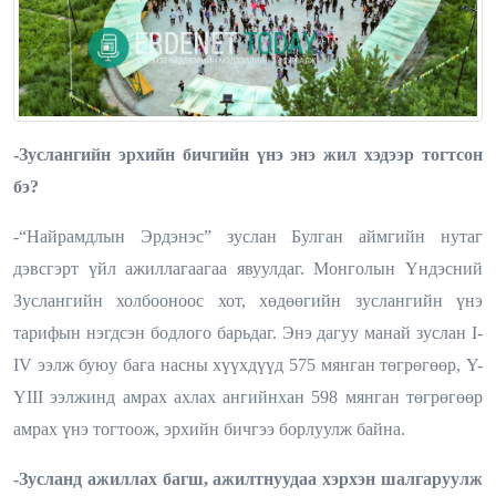
-Зуслангийн эрхийн бичгийн үнэ энэ жил хэдээр тогтсон
бэ?
-“Найрамдлын Эрдэнэс” зуслан Булган аймгийн нутаг
дэвсгэрт үйл ажиллагаагаа явуулдаг. Монголын Үндэсний
Зуслангийн холбооноос хот, хөдөөгийн зуслангийн үнэ
тарифын нэгдсэн бодлого барьдаг. Энэ дагуу манай зуслан
I-
IV
ээлж буюу бага насны хүүхдүүд 575 мянган төгрөгөөр,
Y-
YIII
ээлжинд амрах ахлах ангийнхан 598 мянган төгрөгөөр
амрах үнэ тогтоож, эрхийн бичгээ борлуулж байна.
-Зусланд ажиллах багш, ажилтнуудаа хэрхэн шалгаруулж