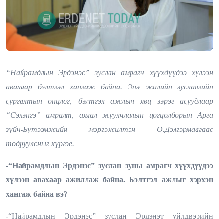
“Найрамдлын Эрдэнэс” зуслан амрагч хүүхдүүдээ хүлээн
авахаар бэлтгэл хангаж байна. Энэ жилийн зуслангийн
сургалтын онцлог, бэлтгэл ажлын явц зэрэг асуудлаар
“Сэлэнгэ” амралт, аялал жуулчлалын цогцолборын Арга
зүйч-Бүтээмжийн мэргэжилтэн О.Дэлгэрмаагаас
тодруулсныг хүргэе.
-“Найрамдлын Эрдэнэс” зуслан зуны амрагч хүүхдүүдээ
хүлээн авахаар ажиллаж байна. Бэлтгэл ажлыг хэрхэн
хангаж байна вэ?
-“Найрамдлын Эрдэнэс” зуслан Эрдэнэт үйлдвэрийн