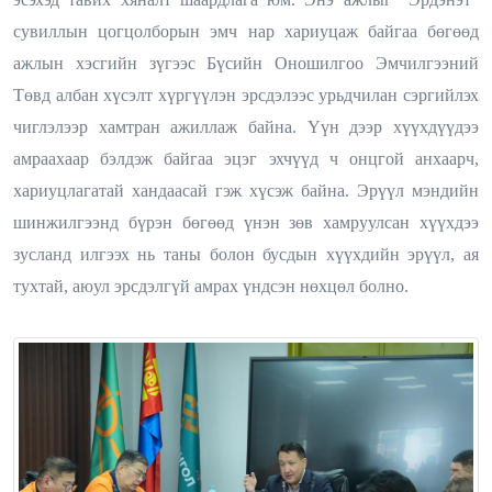
сувиллын цогцолборын эмч нар хариуцаж байгаа бөгөөд
ажлын хэсгийн зүгээс Бүсийн Оношилгоо Эмчилгээний
Төвд албан хүсэлт хүргүүлэн эрсдэлээс урьдчилан сэргийлэх
чиглэлээр хамтран ажиллаж байна. Үүн дээр хүүхдүүдээ
амраахаар бэлдэж байгаа эцэг эхчүүд ч онцгой анхаарч,
хариуцлагатай хандаасай гэж хүсэж байна. Эрүүл мэндийн
шинжилгээнд бүрэн бөгөөд үнэн зөв хамруулсан хүүхдээ
зусланд илгээх нь таны болон бусдын хүүхдийн эрүүл, ая
тухтай, аюул эрсдэлгүй амрах үндсэн нөхцөл болно.