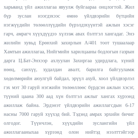
харьяанд үйл ажиллагаа явуулж буйгаараа онцлогтой. Жил
бүр зуслан нээгдэхээс өмнө үйлдвэрийн бүтцийн
нэгжүүдийн төлөөллүүдийн бүрэлдэхүүнтэй ажлын хэсэг
гарч, амрагч хүүхдүүдээ хүлээж авах бэлтгэл хангадаг. Энэ
жилийн хувьд Ерөнхий захирлын А/401 тоот тушаалаар
Хамтын ажиллагаа, Нийгмийн харилцааны бодлогын газрын
дарга Ц.Бат-Энхээр ахлуулан Захиргаа удирдлага, хүний
нөөц, санхүү, худалдан авалт, барилга байгууламж
хөдөлмөрийн аюулгүй байдал, эрүүл ахуй, хоол үйлдвэрлэл
гэх мэт 30 гаруй нэгжийн төлөөллөөс бүрдсэн ажлын хэсэг,
түүний цаана 300 аад хүн бэлтгэл ажлыг хангах хүрээнд
ажиллаж байна. Эрдэнэт үйлдвэрийн ажиллагсдын 6-17
насны 7000 гаруй хүүхэд бий. Тэдэнд амрах эрхийн бичиг
олгодог. Түүнчлэн, хүүхдийн зуслангийн үйл
ажиллагааныхаа хүрээнд олон нийтэд нээлттэйгээр