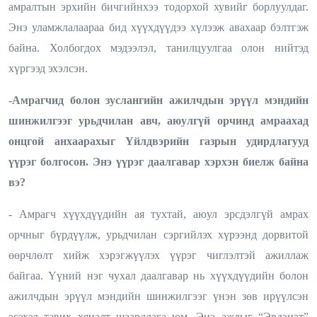
амралтын эрхийн бичгийнхээ тодорхой хувийг борлуулдаг.
Энэ уламжлалаараа бид хүүхдүүдээ хүлээж авахаар бэлтгэж
байна. Холбогдох мэдээлэл, танилцуулгаа олон нийтэд
хүргээд эхэлсэн.
-Амрагчид болон зуслангийн ажилчдын эрүүл мэндийн
шинжилгээг урьдчилан авч, аюулгүй орчинд амраахад
онцгой анхаарахыг Үйлдвэрийн газрын удирдлагууд
үүрэг болгосон. Энэ үүрэг даалгавар хэрхэн биелж байна
вэ?
- Амрагч хүүхдүүдийн ая тухтай, аюул эрсдэлгүй амрах
орчныг бүрдүүлж, урьдчилан сэргийлэх хүрээнд дорвитой
өөрчлөлт хийж хэрэгжүүлэх үүрэг чиглэлтэй ажиллаж
байгаа. Үүний нэг чухал даалгавар нь хүүхдүүдийн болон
ажилчдын эрүүл мэндийн шинжилгээг үнэн зөв ирүүлсэн
эсэхэд тавих хяналт шаардлага юм. Энэ ажлыг “Эрдэнэт”