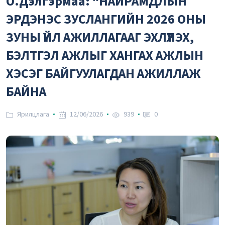
О.Дэлгэрмаа: “НАЙРАМДЛЫН
2.59₮
Вон
ЭРДЭНЭС ЗУСЛАНГИЙН 2026 ОНЫ
ЗУНЫ ҮЙЛ АЖИЛЛАГААГ ЭХЛҮҮЛЭХ,
БЭЛТГЭЛ АЖЛЫГ ХАНГАХ АЖЛЫН
ХЭСЭГ БАЙГУУЛАГДАН АЖИЛЛАЖ
БАЙНА
Ярилцлага
12/06/2026
939
0