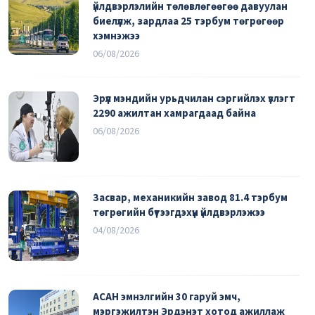
үйлдвэрлэлийн төлөвлөгөөгөө давуулан
биелүүлж, зардлаа 25 тэрбум төгрөгөөр
хэмнэжээ
06/08/2026
Эрүүл мэндийн урьдчилан сэргийлэх үзлэгт
2290 ажилтан хамрагдаад байна
06/08/2026
Засвар, механикийн завод 81.4 тэрбум
төгрөгийн бүтээгдэхүүн үйлдвэрлэжээ
04/08/2026
АСАН эмнэлгийн 30 гаруй эмч,
мэргэжилтэн Эрдэнэт хотод ажиллаж