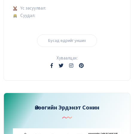
Үс засуулвал:
Суудал:
Бусад өдрийг унших
Хуваалцах:
Өнөөгийн Эрдэнэт Сонин