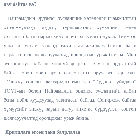
авч байгаа вэ?
-“Найрамдлын Эрдэнэс” зуслангийн хөтөлбөрийг амжилттай
хэрэгжүүлэхэд мэдлэг, туршлагатай, хүүхдийн төлөө
сэтгэлтэй багш нарын хичээл зүтгэл туйлын чухал. Тиймээс
урьд нь манай зусланд амжилттай ажиллаж байсан багш
нараа сонгон шалгаруулалтад оролцохыг урьж байгаа. Мөн
зусланд туслах багш, хоол үйлдвэрлэл гэх мэт шаардлагатай
байгаа орон тоон дээр сонгон шалгаруулалт зарласан.
Энэхүү сонгон шалгаруулалтын зар “Эрдэнэт үйлдвэр”
ТӨҮГ-ын болон Найрамдлын эрдэнэс зуслангийн албан
ёсны пэйж хуудсуудад тавигдсан байгаа. Сонирхож байгаа
хүмүүсийг энэхүү зарын дагуу анкетаа бүрдүүлэн, сонгон
шалгаруулалтад оролцохыг урьж байна.
-Ярилцлага өгсөн танд баярлалаа.