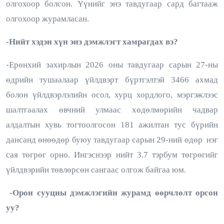
олгохоор болсон. Үүнийг энэ тавдугаар сард багтааж
олгохоор журамласан.
-Нийт хэдэн хүн энэ дэмжлэгт хамрагдах вэ?
-Ерөнхий захирлын 2026 оны тавдугаар сарын 27-ны
өдрийн тушаалаар үйлдвэрт бүртгэлтэй 3466 ахмад
болон үйлдвэрлэлийн осол, хурц хордлого, мэргэжлээс
шалтгаалах өвчний улмаас хөдөлмөрийн чадвар
алдалтын хувь тогтоолгосон 181 ажилтан тус бүрийн
дансанд өнөөдөр буюу тавдугаар сарын 29-ний өдөр нэг
сая төгрөг орно. Ингэснээр нийт 3.7 тэрбум төгрөгийг
үйлдвэрийн төвлөрсөн сангаас олгож байгаа юм.
-Орон сууцны дэмжлэгийн журамд өөрчлөлт орсон
уу?