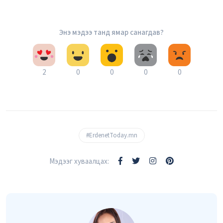
Энэ мэдээ танд ямар санагдав?
2
0
0
0
0
#ErdenetToday.mn
Мэдээг хуваалцах: