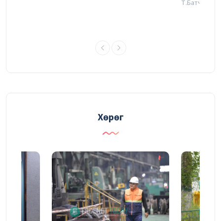
Т.Батчулуун
ХӨДӨЛМӨРӨӨРӨӨ ГЭРЭЛТСЭН
УУРХАЙЧИН
30/07/2026
“Эрдэнэт үйлдвэр" ТӨҮГ-ын энэ оны
эхний хагас жилийн үйл ажиллагааны
тайлангийн хурал эхэллээ
Хөрөг
29/07/2026
ШӨНИЙН ЭКСКАВАТОРЧИН
29/07/2026