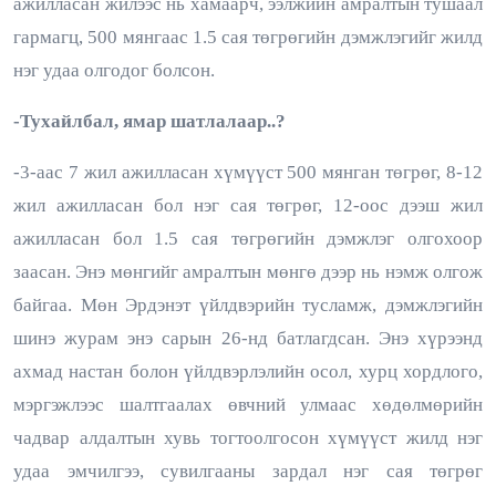
ажилласан жилээс нь хамаарч, ээлжийн амралтын тушаал
гармагц, 500 мянгаас 1.5 сая төгрөгийн дэмжлэгийг жилд
нэг удаа олгодог болсон.
-Тухайлбал, ямар шатлалаар..?
-3-аас 7 жил ажилласан хүмүүст 500 мянган төгрөг, 8-12
жил ажилласан бол нэг сая төгрөг, 12-оос дээш жил
ажилласан бол 1.5 сая төгрөгийн дэмжлэг олгохоор
заасан. Энэ мөнгийг амралтын мөнгө дээр нь нэмж олгож
байгаа. Мөн Эрдэнэт үйлдвэрийн тусламж, дэмжлэгийн
шинэ журам энэ сарын 26-нд батлагдсан. Энэ хүрээнд
ахмад настан болон үйлдвэрлэлийн осол, хурц хордлого,
мэргэжлээс шалтгаалах өвчний улмаас хөдөлмөрийн
чадвар алдалтын хувь тогтоолгосон хүмүүст жилд нэг
удаа эмчилгээ, сувилгааны зардал нэг сая төгрөг