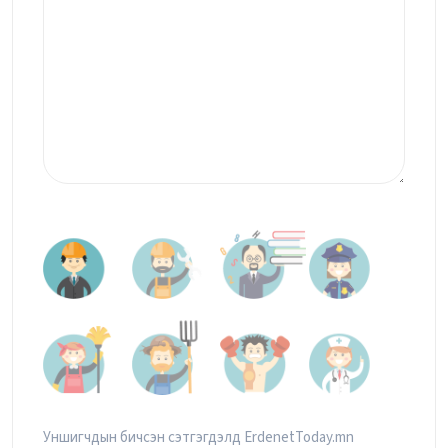
Уншигчдын бичсэн сэтгэгдэлд ErdenetToday.mn