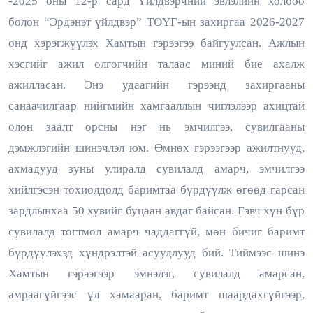
-2025 оны 12-р сард Үйлдвэрчний эвлэлийн холбоо
болон “Эрдэнэт үйлдвэр” ТӨҮГ-ын захиргаа 2026-2027
онд хэрэгжүүлэх Хамтын гэрээгээ байгуулсан. Ажлын
хэсгийг ажил олгогчийн талаас миний бие ахалж
ажилласан. Энэ удаагийн гэрээнд захиргааны
санаачилгаар нийгмийн хамгааллын чиглэлээр ахицтай
олон заалт орсны нэг нь эмчилгээ, сувилгааны
дэмжлэгийн шинэчлэл юм. Өмнөх гэрээгээр ажилтнууд,
ахмадууд зуны улиралд сувилалд амарч, эмчилгээ
хийлгэсэн тохиолдолд баримтаа бүрдүүлж өгөөд гарсан
зардлынхаа 50 хувийг буцаан авдаг байсан. Гэвч хүн бүр
сувилалд тогтмол амарч чаддаггүй, мөн бичиг баримт
бүрдүүлэхэд хүндрэлтэй асуудлууд бий. Тиймээс шинэ
Хамтын гэрээгээр эмнэлэг, сувилалд амарсан,
амраагүйгээс үл хамааран, баримт шаардахгүйгээр,