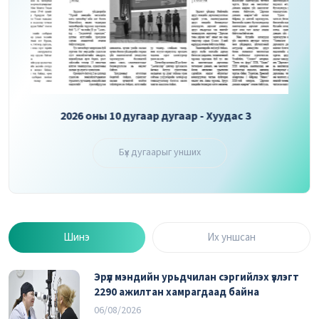
2026 оны 10 дугаар дугаар - Хуудас 3
2026 
Бүх дугаарыг унших
Шинэ
Их уншсан
Эрүүл мэндийн урьдчилан сэргийлэх үзлэгт
2290 ажилтан хамрагдаад байна
06/08/2026