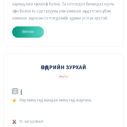
хариуцлага хүлээхгүй болно. Та сэтгэгдэл бичихдээ хууль
зүйн болон ёс суртахууны хэм хэмжээг хүндэтгэнэ үү. Хэм
хэмжээг зөрчсөн сэтгэгдэлийг админ устгах эрхтэй.
Илгээх
ӨНӨӨДРИЙН ЗУРХАЙ
|
Нар минутад мандаж минутад жаргана.
Үс засуулвал: