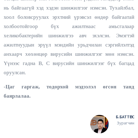
нь байгаагүй хэд хэдэн шинжилгээг нэмсэн. Тухайлбал,
хоол боловсруулах эрхтний үрэвсэл өндөр байгаатай
холбоотойгоор бүх ажилтнаас амьсгалаар
хеликобактерийн шинжилгээ авч эхэлсэн. Эмэгтэй
ажилтнуудын эрүүл мэндийн урьдчилан сэргийлэлтэд
анхаарч хөхөнцөр вирусийн шинжилгээг мөн нэмсэн.
Үүнээс гадна В, С вирусийн шинжилгээг бүх багцад
оруулсан.
-Цаг гаргаж, тодорхой мэдээлэл өгсөн танд
баярлалаа.
Б.БАТТӨГС
Зурагчин