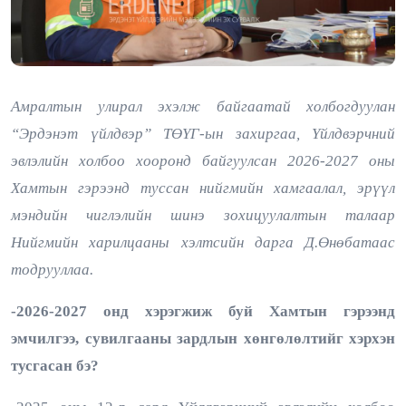
Амралтын улирал эхэлж байгаатай холбогдуулан
“Эрдэнэт үйлдвэр” ТӨҮГ-ын захиргаа, Үйлдвэрчний
эвлэлийн холбоо хооронд байгуулсан 2026-2027 оны
Хамтын гэрээнд туссан нийгмийн хамгаалал, эрүүл
мэндийн чиглэлийн шинэ зохицуулалтын талаар
Нийгмийн харилцааны хэлтсийн дарга Д.Өнөбатаас
тодрууллаа.
-2026-2027 онд хэрэгжиж буй Хамтын гэрээнд
эмчилгээ, сувилгааны зардлын хөнгөлөлтийг хэрхэн
тусгасан бэ?