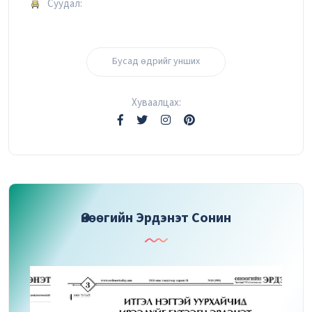
Суудал:
Бусад өдрийг унших
Хуваалцах:
Өнөөгийн Эрдэнэт Сонин