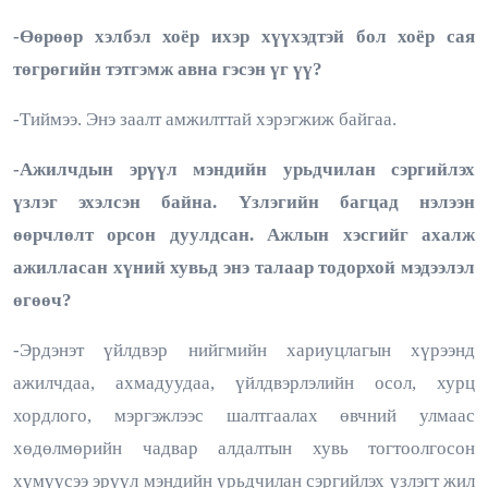
-Өөрөөр хэлбэл хоёр ихэр хүүхэдтэй бол хоёр сая
төгрөгийн тэтгэмж авна гэсэн үг үү?
-Тиймээ. Энэ заалт амжилттай хэрэгжиж байгаа.
-Ажилчдын эрүүл мэндийн урьдчилан сэргийлэх
үзлэг эхэлсэн байна. Үзлэгийн багцад нэлээн
өөрчлөлт орсон дуулдсан. Ажлын хэсгийг ахалж
ажилласан хүний хувьд энэ талаар тодорхой мэдээлэл
өгөөч?
-Эрдэнэт үйлдвэр нийгмийн хариуцлагын хүрээнд
ажилчдаа, ахмадуудаа, үйлдвэрлэлийн осол, хурц
хордлого, мэргэжлээс шалтгаалах өвчний улмаас
хөдөлмөрийн чадвар алдалтын хувь тогтоолгосон
хүмүүсээ эрүүл мэндийн урьдчилан сэргийлэх үзлэгт жил