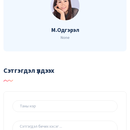
М.Одгэрэл
None
Сэтгэгдэл үлдээх