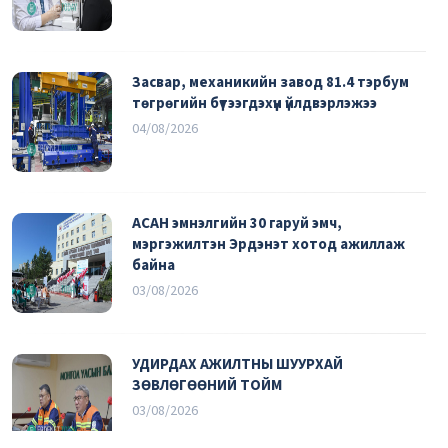
Засвар, механикийн завод 81.4 тэрбум
төгрөгийн бүтээгдэхүүн үйлдвэрлэжээ
04/08/2026
АСАН эмнэлгийн 30 гаруй эмч,
мэргэжилтэн Эрдэнэт хотод ажиллаж
байна
03/08/2026
УДИРДАХ АЖИЛТНЫ ШУУРХАЙ
ЗӨВЛӨГӨӨНИЙ ТОЙМ
03/08/2026