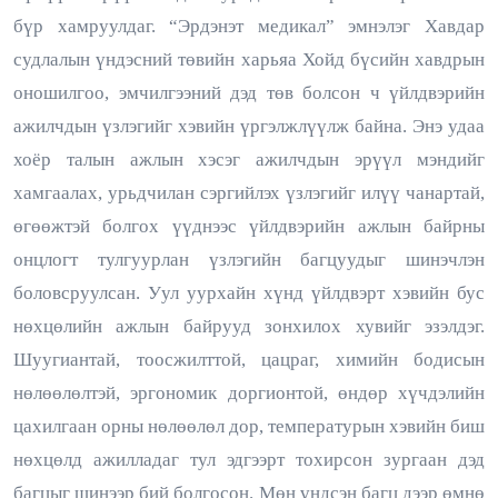
бүр хамруулдаг. “Эрдэнэт медикал” эмнэлэг Хавдар
судлалын үндэсний төвийн харьяа Хойд бүсийн хавдрын
оношилгоо, эмчилгээний дэд төв болсон ч үйлдвэрийн
ажилчдын үзлэгийг хэвийн үргэлжлүүлж байна. Энэ удаа
хоёр талын ажлын хэсэг ажилчдын эрүүл мэндийг
хамгаалах, урьдчилан сэргийлэх үзлэгийг илүү чанартай,
өгөөжтэй болгох үүднээс үйлдвэрийн ажлын байрны
онцлогт тулгуурлан үзлэгийн багцуудыг шинэчлэн
боловсруулсан. Уул уурхайн хүнд үйлдвэрт хэвийн бус
нөхцөлийн ажлын байрууд зонхилох хувийг эзэлдэг.
Шуугиантай, тоосжилттой, цацраг, химийн бодисын
нөлөөлөлтэй, эргономик доргионтой, өндөр хүчдэлийн
цахилгаан орны нөлөөлөл дор, температурын хэвийн биш
нөхцөлд ажилладаг тул эдгээрт тохирсон зургаан дэд
багцыг шинээр бий болгосон. Мөн үндсэн багц дээр өмнө