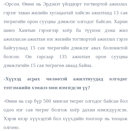
-Орсон. Өмнө нь Эрдэнэт үйлдвэрт тогтвортой ажиллах
гэрээг таван жилийн хугацаатай хийсэн ажилтанд 13 сая
төгрөгийн орон сууцны дэмжлэг олгодог байсан. Харин
шинэ Хамтын гэрээгээр хоёр ба түүнээс дээш жил
ажилласан ажилтан нэг жилийн тогтвортой ажиллах гэрээ
байгуулаад 15 сая төгрөгийн дэмжлэг авах боломжтой
болсон. Он гарсаар 135 ажилтан орон сууцны
дэмжлэгийн 15 сая төгрөгөө аваад байна.
-Хүүхэд асрах чөлөөтэй ажилтнуудад олгодог
тэтгэмжийн хэмжээ мөн нэмэгдсэн үү?
-Өмнө нь сар бүр 500 мянган төгрөг олгодог байсан бол
одоо нэг сая төгрөг болгож хоёр дахин нэмэгдүүлсэн.
Хэрэв ихэр хүүхэдтэй бол хүүхдийн тоогоор нь тооцож
олгоно.