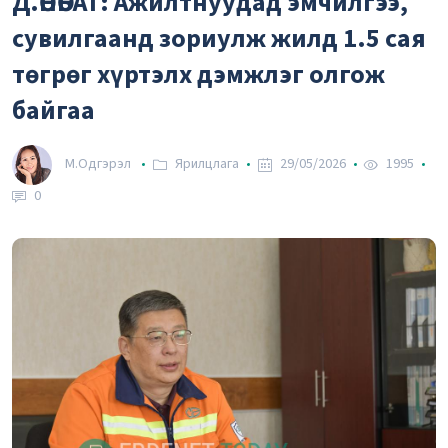
Д.ӨНӨБАТ: Ажилтнуудад эмчилгээ,
37.42₮
Рубль
сувилгаанд зориулж жилд 1.5 сая
-0.0232 %
2.59₮
төгрөг хүртэлх дэмжлэг олгож
Вон
байгаа
М.Одгэрэл
Ярилцлага
29/05/2026
1995
0