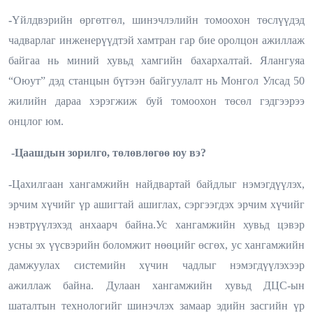
-
Үйлдвэрийн өргөтгөл, шинэчлэлийн томоохон төслүүдэд
чадварлаг инженерүүдтэй хамтран гар бие оролцон ажиллаж
байгаа нь миний хувьд хамгийн бахархалтай.
Ялангуяа
“Оюут” дэд станцын бүтээн байгуулалт нь Монгол Улсад 50
жилийн дараа хэрэгжиж буй томоохон төсөл гэдгээрээ
онцлог юм.
-Цаашдын зорилго, төлөвлөгөө юу вэ?
-Цахилгаан хангамжийн найдвартай байдлыг нэмэгдүүлэх,
эрчим хүчийг үр ашигтай ашиглах, сэргээгдэх эрчим хүчийг
нэвтрүүлэхэд анхаарч байна.
Ус хангамжийн хувьд цэвэр
усны эх үүсвэрийн боломжит нөөцийг өсгөх, ус хангамжийн
дамжуулах системийн хүчин чадлыг нэмэгдүүлэхээр
ажиллаж байна. Дулаан хангамжийн хувьд ДЦС-ын
шаталтын технологийг шинэчлэх замаар эдийн засгийн үр