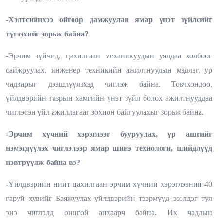
-Хэлтсийнхээ ойгоор дамжуулан ямар үнэт зүйлсийг
түгээхийг зорьж байна?
-Эрчим зүйчид, цахилгаан механикуудын уялдаа холбоог
сайжруулах, инженер техникийн ажилтнуудын мэдлэг, ур
чадварыг дээшлүүлэхэд чиглэж байна.
Товчхондоо,
үйлдвэрийн газрын хамгийн үнэт зүйл болох ажилтнууддаа
чиглэсэн үйл ажиллагааг зохион байгуулахыг зорьж байна.
-Эрчим хүчний хэрэглээг бууруулах, үр ашгийг
нэмэгдүүлэх чиглэлээр ямар шинэ технологи, шийдлүүд
нэвтрүүлж байна вэ?
-
Үйлдвэрийн нийт цахилгаан эрчим хүчний хэрэглээний 40
гаруй хувийг Баяжуулах үйлдвэрийн тээрмүүд эзэлдэг тул
энэ чиглэлд онцгой анхаарч байна. Их чадлын