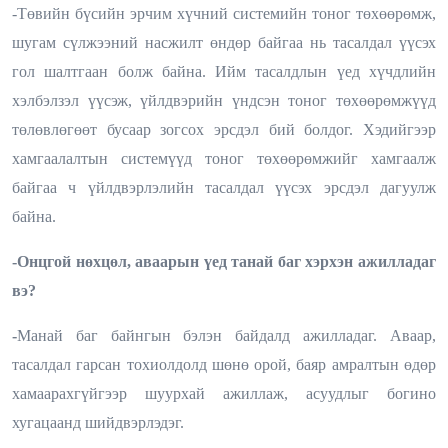
-Төвийн бүсийн эрчим хүчний системийн тоног төхөөрөмж,
шугам сүлжээний насжилт өндөр байгаа нь тасалдал үүсэх
гол шалтгаан болж байна. Ийм тасалдлын үед хүчдлийн
хэлбэлзэл үүсэж, үйлдвэрийн үндсэн тоног төхөөрөмжүүд
төлөвлөгөөт бусаар зогсох эрсдэл бий болдог. Хэдийгээр
хамгаалалтын системүүд тоног төхөөрөмжийг хамгаалж
байгаа ч үйлдвэрлэлийн тасалдал үүсэх эрсдэл дагуулж
байна.
-Онцгой нөхцөл, аваарын үед танай баг хэрхэн ажилладаг
вэ?
-
Манай баг байнгын бэлэн байдалд ажилладаг. Аваар,
тасалдал гарсан тохиолдолд шөнө орой, баяр амралтын өдөр
хамаарахгүйгээр шуурхай ажиллаж, асуудлыг богино
хугацаанд шийдвэрлэдэг.