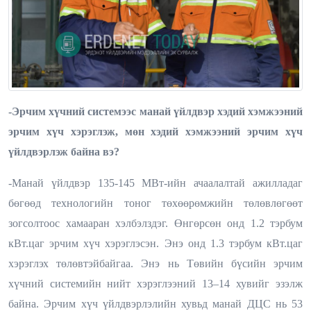
-Эрчим хүчний системээс манай үйлдвэр хэдий хэмжээний
эрчим хүч хэрэглэж, мөн хэдий хэмжээний эрчим хүч
үйлдвэрлэж байна вэ?
-Манай үйлдвэр 135-145 МВт-ийн ачаалалтай ажилладаг
бөгөөд технологийн тоног төхөөрөмжийн төлөвлөгөөт
зогсолтоос хамааран хэлбэлздэг. Өнгөрсөн онд 1.2 тэрбум
кВт.цаг эрчим хүч хэрэглэсэн. Энэ онд 1.3 тэрбум кВт.цаг
хэрэглэх төлөвтэй
байгаа. Энэ нь
Төвийн бүсийн эрчим
хүчний системийн
нийт хэрэглээний 13–14 хувийг эзэлж
байна.
Эрчим хүч үйлдвэрлэлийн хувьд манай
ДЦС нь 53