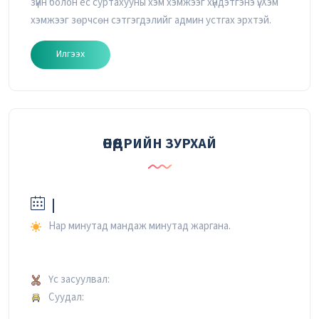
зүйн болон ёс суртахууны хэм хэмжээг хүндэтгэнэ үү. Хэм
хэмжээг зөрчсөн сэтгэгдэлийг админ устгах эрхтэй.
Илгээх
ӨНӨӨДРИЙН ЗУРХАЙ
|
Нар минутад мандаж минутад жаргана.
Үс засуулвал:
Суудал: