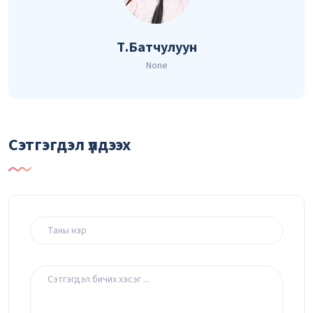
Т.Батчулуун
None
Сэтгэгдэл үлдээх