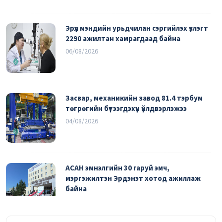
Эрүүл мэндийн урьдчилан сэргийлэх үзлэгт
2290 ажилтан хамрагдаад байна
06/08/2026
Засвар, механикийн завод 81.4 тэрбум
төгрөгийн бүтээгдэхүүн үйлдвэрлэжээ
04/08/2026
АСАН эмнэлгийн 30 гаруй эмч,
мэргэжилтэн Эрдэнэт хотод ажиллаж
байна
03/08/2026