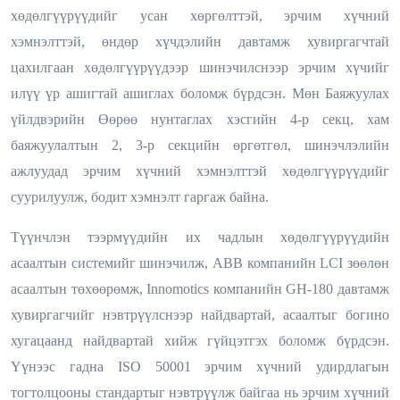
хөдөлгүүрүүдийг усан хөргөлттэй, эрчим хүчний
хэмнэлттэй, өндөр хүчдэлийн давтамж хувиргагчтай
цахилгаан хөдөлгүүрүүдээр
шинэчилснээр эрчим хүчийг
илүү үр ашигтай ашиглах боломж бүрдсэн. Мөн Баяжуулах
үйлдвэрийн Өөрөө нунтаглах хэсгийн 4-р секц, хам
баяжуулалтын 2, 3-р секцийн өргөтгөл, шинэчлэлийн
ажлуудад эрчим хүчний хэмнэлттэй хөдөлгүүрүүдийг
суурилуулж, бодит хэмнэлт гаргаж байна.
Түүнчлэн тээрмүүдийн их чадлын хөдөлгүүрүүдийн
асаалтын системийг шинэчилж, ABB компанийн LCI зөөлөн
асаалтын төхөөрөмж, Innomotics компанийн GH-180 давтамж
хувиргагчийг нэвтрүүлснээр найдвартай, асаалтыг богино
хугацаанд найдвартай хийж гүйцэтгэх боломж бүрдсэн.
Үүнээс гадна
ISO 50001 эрчим хүчний удирдлагын
тогтолцооны стандартыг
нэвтрүүлж байгаа нь
эрчим хүчний