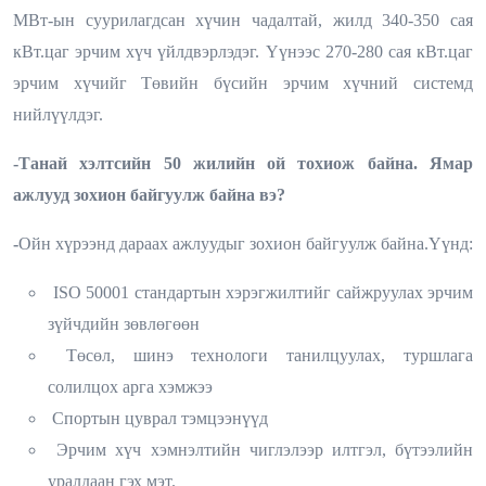
МВт-ын суурилагдсан хүчин чадалтай,
жилд 340-350 сая
кВт.цаг эрчим хүч үйлдвэрлэдэг. Үүнээс 270-280 сая кВт.цаг
эрчим хүчийг
Төвийн бүсийн эрчим хүчний системд
нийлүүлдэг.
-Танай хэлтсийн 50 жилийн ой тохиож байна. Ямар
ажлууд зохион байгуулж байна вэ?
-
Ойн хүрээнд дараах ажлуудыг зохион байгуулж байна.Үүнд:
ISO 50001 стандартын хэрэгжилтийг сайжруулах эрчим
зүйчдийн зөвлөгөөн
Төсөл, шинэ технологи танилцуулах, туршлага
солилцох арга хэмжээ
Спортын цуврал тэмцээнүүд
Эрчим хүч хэмнэлтийн чиглэлээр илтгэл, бүтээлийн
уралдаан гэх мэт.