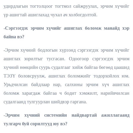
удирдлагын тогтолцоог
тогтмол сайжруулах, эрчим хүчийг
үр ашигтай ашиглахад чухал ач холбогдолтой.
-Сэргээгдэх эрчим хүчийг ашиглах боломж манайд хэр
байна вэ?
-
Эрчим хүчний бодлогын хүрээнд сэргээгдэх эрчим хүчийг
ашиглах зорилтыг тусгасан.
Одоогоор
сэргээгдэх эрчим
хүчний нөөцийн
суурь судалгааг хийж байгаа бөгөөд цаашид
ТЭЗҮ боловсруулж, ашиглах боломжийг тодорхойлох юм.
Урьдчилсан байдлаар нар, салхины эрчим хүч ашиглах
боломж харагдаж байгаа ч бодит хэмжилт, нарийвчилсан
судалгаанд тулгуурлан шийдвэр гаргана.
-Эрчим хүчний системийн найдвартай ажиллагаанд
тулгарч буй сорилтууд юу вэ?