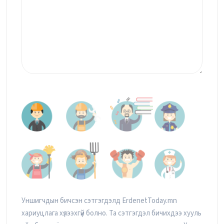
Уншигчдын бичсэн сэтгэгдэлд ErdenetToday.mn
хариуцлага хүлээхгүй болно. Та сэтгэгдэл бичихдээ хууль