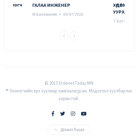
29/07/2026
ооцоологч
ГАЛАА ИНЖЕНЕР
ХӨДӨЛМӨРӨӨРӨ
УУРХАЙЧИ
М.Балжинням
30/07/2026
6
Т.Батчулуун
СЭТГЭЛ УЯАТАЙ
28/07/2026
Удирдах ажилтны шуурхай зөвлөгөөний
© 2013 ErdenetToday.MN
тойм
® Зохиогчийн эрх хуулиар хамгаалагдсан. Мэдээлэл хуулбарлах
27/07/2026
хориотой..
“ЭРДЭНЭТ”-чүүдийн ХАМТЫН ХӨГЖИЛ
Дээшээ буцах
27/07/2026