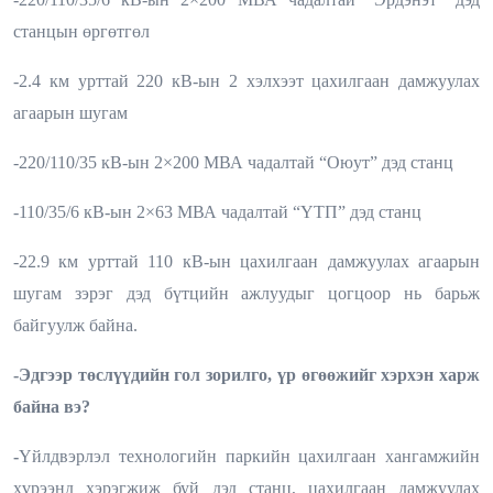
станцын өргөтгөл
-2.4 км урттай 220 кВ-ын 2 хэлхээт цахилгаан дамжуулах
агаарын шугам
-220/110/35 кВ-ын 2×200 МВА чадалтай “Оюут” дэд станц
-110/35/6 кВ-ын 2×63 МВА чадалтай “ҮТП” дэд станц
-22.9 км урттай 110 кВ-ын цахилгаан дамжуулах агаарын
шугам зэрэг дэд бүтцийн ажлуудыг цогцоор нь барьж
байгуулж байна.
-Эдгээр төслүүдийн гол зорилго, үр өгөөжийг хэрхэн харж
байна вэ?
-
Үйлдвэрлэл технологийн паркийн цахилгаан хангамжийн
хүрээнд хэрэгжиж буй дэд станц, цахилгаан дамжуулах