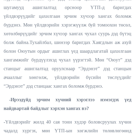
шугамууд ашиглалтад орсноор ҮТП-д баригдах
үйлдвэрүүдийг цахилгаан эрчим хүчээр хангах боломж
бүрдэнэ. Мөн үйлдвэрийн хэрэгжүүлж буй томоохон төсөл,
хөтөлбөрүүдийг эрчим хүчээр хангах чухал суурь дэд бүтэц
болж байна.Тухайлбал, шинээр баригдах Хаягдлын аж ахуй
болон Оюутын ордыг ашиглах үед шаардлагатай цахилгаан
хангамжийг бүрдүүлэхэд чухал үүрэгтэй.
Мөн “Оюут” дэд
станцыг ашиглалтад оруулснаар “Эрдэнэт” дэд станцын
ачааллыг хөнгөлж, үйлдвэрийн бүсийн төслүүдийг
“Эрдэнэт” дэд станцаас хангах боломж
бүрдэнэ.
-Ирээдүйд эрчим хүчний хэрэглээ нэмэгдэх үед
найдвартай байдлыг хэрхэн хангах вэ?
-
Үйлдвэрийг жилд 40 сая тонн хүдэр боловсруулах хүчин
чадалд хүргэх, мөн ҮТП-ын хөгжлийн төлөвлөгөөнд