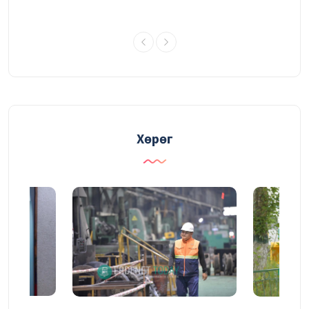
Уулын ажлын төлөвлөгөөг давуулан
биелүүлж, үйлдвэрлэлийн өртөг зардлаа
бууруулжээ
30/07/2026
ХӨДӨЛМӨРӨӨРӨӨ ГЭРЭЛТСЭН
УУРХАЙЧИН
30/07/2026
Хөрөг
“Эрдэнэт үйлдвэр" ТӨҮГ-ын энэ оны
эхний хагас жилийн үйл ажиллагааны
тайлангийн хурал эхэллээ
29/07/2026
ШӨНИЙН ЭКСКАВАТОРЧИН