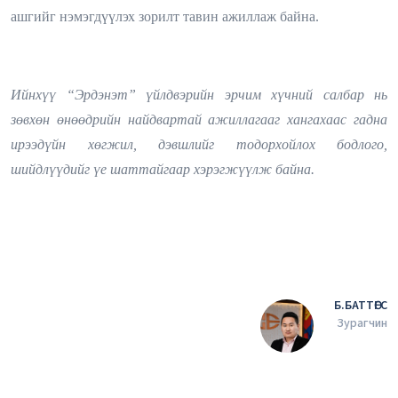
ашгийг нэмэгдүүлэх зорилт тавин ажиллаж байна.
Ийнхүү “Эрдэнэт” үйлдвэрийн эрчим хүчний салбар нь
зөвхөн өнөөдрийн найдвартай ажиллагааг хангахаас гадна
ирээдүйн хөгжил, дэвшлийг тодорхойлох бодлого,
шийдлүүдийг үе шаттайгаар хэрэгжүүлж байна.
Б.БАТТӨГС
Зурагчин