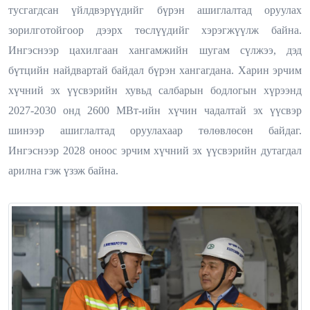
тусгагдсан үйлдвэрүүдийг бүрэн ашиглалтад оруулах
зорилготойгоор дээрх төслүүдийг хэрэгжүүлж байна.
Ингэснээр цахилгаан хангамжийн шугам сүлжээ, дэд
бүтцийн найдвартай байдал бүрэн хангагдана.
Харин эрчим
хүчний эх үүсвэрийн хувьд
салбарын бодлогын хүрээнд
2027-2030 онд 2600 МВт-ийн хүчин чадалтай эх үүсвэр
шинээр ашиглалтад оруулахаар төлөвлөсөн байдаг.
Ингэснээр 2028 оноос
эрчим хүчний
эх үүсвэрийн дутагдал
арилна гэж үзэж байна.