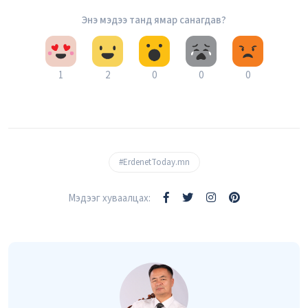
Энэ мэдээ танд ямар санагдав?
1
2
0
0
0
#ErdenetToday.mn
Мэдээг хуваалцах: