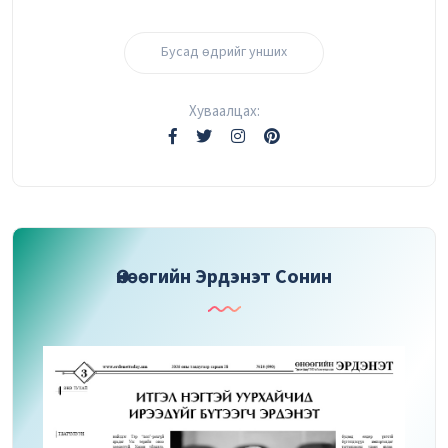
Бусад өдрийг унших
Хуваалцах:
Өнөөгийн Эрдэнэт Сонин