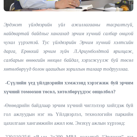
Эрдэнэт үйлдвэрийн үйл ажиллагааны тасралтгүй,
найдвартай байдлыг хангахад эрчим хүчний салбар онцгой
чухал үүрэгтэй. Тус үйлдвэрийн Эрчим хүчний хэлтсийн
дарга, Ерөнхий эрчим зүйч Л.Ариунболдтой ярилцаж,
салбарын өнөөгийн нөхцөл байдал, хэрэгжүүлж буй төсөл
хөтөлбөрүүд болон цаашдын зорилгын талаар тодрууллаа.
-Сүүлийн үед үйлдвэрийн хэмжээнд хэрэгжиж буй эрчим
хүчний томоохон төсөл, хөтөлбөрүүдээс онцолбол?
-Өнөөдрийн байдлаар эрчим хүчний чиглэлээр хийгдэж буй
гол ажлуудын нэг нь Үйлдвэрлэл, технологийн паркийн
цахилгаан хангамжийн ажил юм. Энэхүү ажлын хүрээнд:
-220/110/35/6 кВ-ын 2×200 МВА чадалтай “Эрдэнэт” дэд