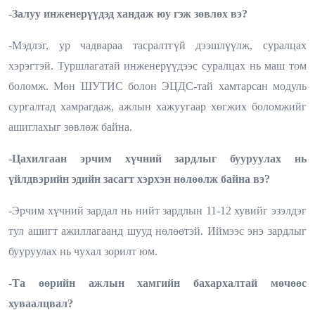
-Залуу инженерүүдэд хандаж юу гэж зөвлөх вэ?
-Мэдлэг, ур чадвараа тасралтгүй дээшлүүлж, суралцах
хэрэгтэй. Туршлагатай инженерүүдээс суралцах нь маш том
боломж. Мөн ШУТИС болон ЭЦДС-тай хамтарсан модуль
сургалтад хамрагдаж, ажлын хажуугаар хөгжих боломжийг
ашиглахыг зөвлөж байна.
-Цахилгаан эрчим хүчний зардлыг бууруулах нь
үйлдвэрийн эдийн засагт хэрхэн нөлөөлж байна вэ?
-Эрчим хүчний зардал нь нийт зардлын 11-12 хувийг эзэлдэг
тул ашигт ажиллагаанд шууд нөлөөтэй. Иймээс энэ зардлыг
бууруулах нь чухал зорилт юм.
-Та өөрийн ажлын хамгийн бахархалтай мөчөөс
хуваалцвал?