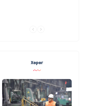
УДИРДАХ АЖИЛТНЫ ШУУРХАЙ
ЗӨВЛӨГӨӨНИЙ ТОЙМ
03/08/2026
Судалгаа, шинжилгээний
хүрээлэн үйлдвэрлэлийн үр ашгийг
нэмэгдүүлэх судалгаагаа
өргөжүүлж байна
31/07/2026
Хөрөг
ГАЛАА ИНЖЕНЕР
30/07/2026