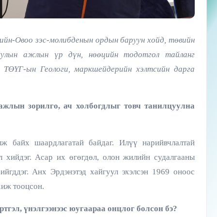
ийн-Овоо зэс-молибденын ордын баруун хойд, төвийн
гуулын ажлын үр дүн, нөөцийн тодотгол тайланг
” ТӨҮГ-ын Геологи, маркшейдерийн хэлтсийн дарга
ажлын зорилго, ач холбогдлыг товч танилцуулна
ж байх шаардлагатай байдаг. Илүү нарийвчлалтай
л хийдэг. Асар их өгөгдөл, олон жилийн судалгааны
ийгддэг. Анх Эрдэнэтэд хайгуул эхэлсэн 1969 оноос
хиж тооцсон.
тгэл, үнэлгээнээс юугаараа онцлог болсон бэ?