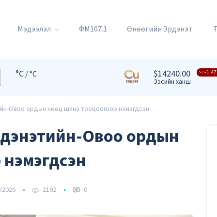
Мэдээлэл
ФМ107.1
Өнөөгийн Эрдэнэт
°C
$14240.00
-1.47
/ °C
Зэсийн ханш
йн-Овоо ордын нөөц шинэ тооцоогоор нэмэгдсэн
дэнэтийн-Овоо ордын
р нэмэгдсэн
/2026
2192
0