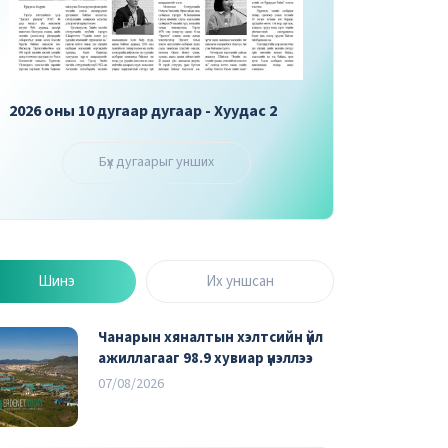
2026 оны 10 дугаар дугаар - Хуудас 2
2026 оны 10 дугаар 
Бүх дугаарыг унших
Шинэ
Их уншсан
Чанарын хяналтын хэлтсийн үйл
ажиллагааг 98.9 хувиар үнэллээ
07/08/2026