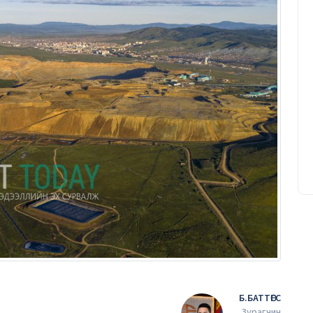
Уурхайн ирээдүйг тооцоологч
инженер
Т.Батчулуун
20/03/2026
Б.БАТТӨГС
Зурагчин