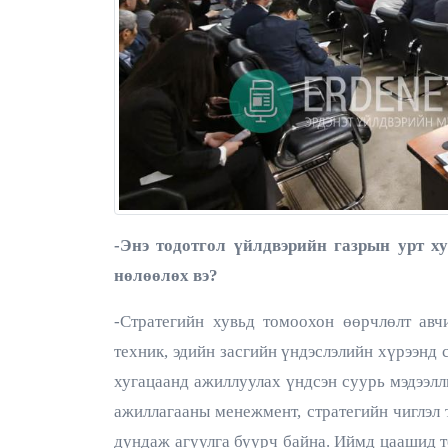
-Энэ тодотгол үйлдвэрийн газрын урт х
нөлөөлөх вэ?
-Стратегийн хувьд томоохон өөрчлөлт авч
техник, эдийн засгийн үндэслэлийн хүрээнд с
хугацаанд ажиллуулах үндсэн суурь мэдээлл
ажиллагааны менежмент, стратегийн чиглэл
дундаж агуулга буурч байна. Иймд цаашид т