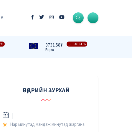
-0.0004 %
3409.39₮
Доллар
ТВ
-0.0161 %
3731.58₮
Евро
 %
-0.0091 %
4332.82₮
Фунт стерлинг
-0.0079 %
476.27₮
Юань
-0.0067 %
37.42₮
Рубль
ӨНӨӨДРИЙН ЗУРХАЙ
-0.0232 %
2.59₮
Вон
|
Нар минутад мандаж минутад жаргана.