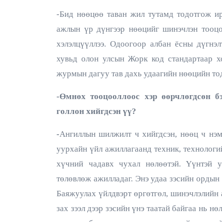
-Бид нөөцөө таван жил тутамд тодотгож ир
ажлын үр дүнгээр нөөцийг шинэчлэн тооцо
хэлэлцүүллээ. Одоогоор албан ёсны дүгнэ
хувьд олон улсын Жорк код стандартаар х
журмын дагуу тав дахь удаагийн нөөцийн то
-Өмнөх тооцооллоос хэр өөрчлөгдсөн б
голлон хийгдсэн үү?
-
Ангиллын шилжилт ч хийгдсэн, нөөц ч нэмэ
уурхайн үйл ажиллагаанд техник, технологи
хүчний чадавх чухал нөлөөтэй. Үүнтэй у
төлөвлөж ажилладаг. Энэ удаа зэсийн ордын 
Баяжуулах үйлдвэрт өргөтгөл, шинэчлэлийн 
зах зээл дээр зэсийн үнэ таатай байгаа нь н