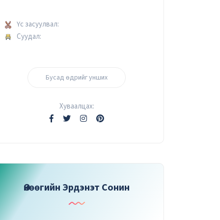
Үс засуулвал:
Суудал:
Бусад өдрийг унших
Хуваалцах:
Өнөөгийн Эрдэнэт Сонин