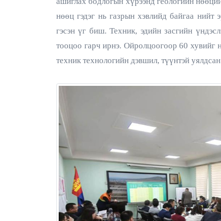
ашиглах бодлогын хүрээнд геологийн нөөций
нөөц гэдэг нь газрын хэвлийд байгаа нийт
гэсэн үг биш. Техник, эдийн засгийн үндэс
тооцоо гарч ирнэ. Ойролцоогоор 60 хувийг н
техник технологийн дэвшил, түүнтэй уялдсан