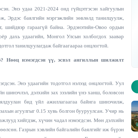
сэн. Энэ удаа 2021-2024 онд гүйцэтгэсэн хайгуулын
ж, Эрдэс баялгийн мэргэжлийн зөвлөлд танилцуулж,
лт, шийдвэр гараагүй байна. Эрдэнэтийн-Овоо ордын
2026 оны 10 дугаар дугаар - Хуудас 1
оёр дахь удаагийн, Монгол Улсын холбогдох заавар
дотгол танилцуулагдаж байгаагаараа онцлогтой.
э? Нөөц нэмэгдсэн үү, эсвэл ангиллын шилжилт
гдсэн. Энэ удаагийн тодотгол нэлээд онцлогтой. Уул
йн шинэчлэл, дэлхийн зах зээлийн үнэ ханш, боловсон
ялдуулан бид үйл ажиллагаагаа байнга шинэчилж,
захын агуулгыг 0.15 хувь болгон бууруулсан. Учир нь
ажлууд хийгдэж, хүчин чадал нэмэгдсэн. Мөн дэлхийн
өлөөлсөн. Газрын хэвлийн байгалийн баялгийг иж бүрэн