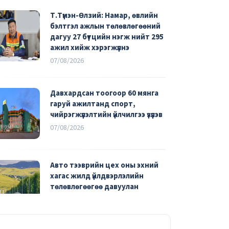
Т.Түмэн-Өлзий: Намар, өвлийн
бэлтгэл ажлын төлөвлөгөөний
дагуу 27 бүтцийн нэгж нийт 295
ажил хийж хэрэгжүүлнэ
07/08/2026
Давхардсан тоогоор 60 мянга
гаруй ажилтанд спорт,
чийрэгжүүлэлтийн үйлчилгээ үзүүлэв
07/08/2026
Авто тээврийн цех оны эхний
хагас жилд үйлдвэрлэлийн
төлөвлөгөөгөө давуулан
биелүүлж, зардлаа 25 тэрбум
төгрөгөөр хэмнэжээ
06/08/2026