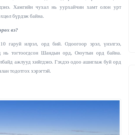
дэнэ. Хамгийн чухал нь уурхайчин хамт олон урт
өхцөл бүрдэж байна.
өрөх вэ?
0 гаруй илрэл, орд бий. Одоогоор эрэл, үнэлгээ,
ц нь тогтоогдсон Шандын орд, Оюутын орд байна.
лбайд ажлууд хийгдэнэ. Гэхдээ одоо ашиглаж буй орд
лан тодотгох хэрэгтэй.