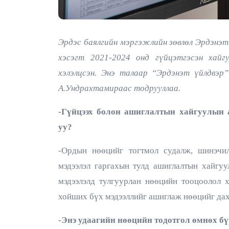
Эрдэс баялгийн мэргэжлийн зөвлөл Эрдэнэт
хэсэгт 2021-2024 онд гүйцэтгэсэн хай
хэлэлцсэн. Энэ талаар “Эрдэнэт үйлдвэр
А.Ундрахтамираас тодрууллаа.
-Гүйцээх болон ашиглалтын хайгуулын 
уу?
-Ордын нөөцийг тогтмол судалж, шинэчил
мэдээлэл гаргахын тулд ашиглалтын хайгуу
мэдээлэлд тулгуурлан нөөцийн тооцоолол х
хойших бүх мэдээллийг ашиглаж нөөцийг да
-Энэ удаагийн нөөцийн тодотгол өмнөх бүр