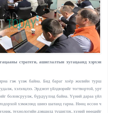
угацааны стратеги, ашиглалтын хугацаанд хэрхэн
Д.ӨНӨБАТ: Ажилтнуудад
ирна гэж үзэж байна. Бид бараг хоёр жилийн турш
эмчилгээ, сувилгаанд зориулж
удалж, хэлэлцлээ. Эрдэнэт үйлдвэрийг тогтвортой, урт
жилд 1.5 сая төгрөг хүртэлх
ийг боловсруулж, бүрдүүлээд байна. Үүний дараа үйл
дэмжлэг олгож байгаа
 тодорхой хэмжээнд шинэ шатанд гарна. Нөөц өссөн ч
М.Одгэрэл
29/05/2026
ехник, технологийн дэвшилд түшиглэх, хүний нөөцийг