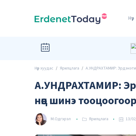
Нүүр
Нүүр хуудас
Ярилцлага
А.УНДРАХТАМИР: Эрдэнэти
А.УНДРАХТАМИР: Эр
нөөц шинэ тооцоогоо
М.Одгэрэл
Ярилцлага
13/02