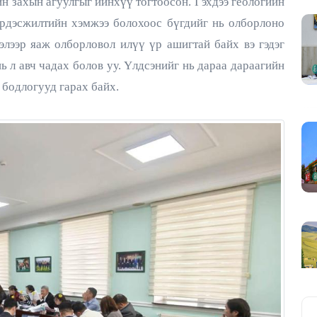
н захын агуулгыг ийнхүү тогтоосон. Гэхдээ геологийн
 эрдэсжилтийн хэмжээ болохоос бүгдийг нь олборлоно
лэлээр яаж олборловол илүү үр ашигтай байх вэ гэдэг
ь л авч чадах болов уу. Үлдсэнийг нь дараа дараагийн
 бодлогууд гарах байх.