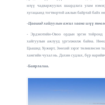
илүү чадваржуулах шаардлага улам нэмэг
хугацаанд тогтвортой ажлын байртай байх н
-Цаашид хайгуулын ажил хаана илүү төвл
- Эрдэнэтийн-Овоо ордын эргэн тойронд 1
хайгуулын ажлууд үргэлжилж байна. Нөө
Цаашид Хужирт, Зөөхий зэрэг төлөвлөсөн та
хамгийн чухал нь. Дахин судлах, бүр нарийвч
-Баярлалаа.