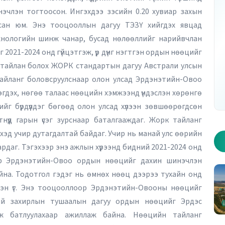
эчлэн тогтоосон. Ингэхдээ зэсийн 0.20 хувиар захын
сан юм. Энэ тооцооллын дагуу ТЭЗҮ хийгдэх явцад
ехнологийн шинж чанар, бусад нөлөөллийг нарийвчлан
2021-2024 онд гүйцэтгэж, үр дүнг нэгтгэн ордын нөөцийг
р дугаар - Хуудас 1
2026 оны 10 дугаар дугаар - Хуудас 2
тайлан болох ЖОРК стандартын дагуу Австрали улсын
тайланг боловсруулснаар олон улсад Эрдэнэтийн-Овоо
эгдэх, нөгөө талаас нөөцийн хэмжээнд үндэслэн хөрөнгө
жийг бүрдүүлдэг бөгөөд олон улсад хүлээн зөвшөөрөгдсөн
нүүд гарын үсэг зурснаар баталгааждаг. Жорк тайланг
хэд учир дутагдалтай байдаг. Учир нь манай улс өөрийн
 гардаг. Тэгэхээр энэ ажлын хүрээнд бидний 2021-2024 онд
гээр Эрдэнэтийн-Овоо ордын нөөцийг дахин шинэчлэн
йна. Тодотгол гэдэг нь өмнөх нөөц дээрээ тухайн онд
сэн үг. Энэ тооцооллоор Эрдэнэтийн-Овооны нөөцийг
хий захирлын тушаалын дагуу ордын нөөцийг Эрдэс
лж батлуулахаар ажиллаж байна. Нөөцийн тайланг