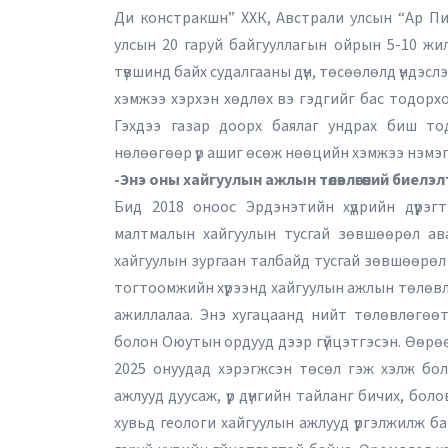
Ди констракшн” ХХК, Австрали улсын “Ар Пи
улсын 20 гаруй байгууллагын ойрын 5-10 жи
түвшинд байх судалгааны дүн, төсөөлөлд үндэсл
хэмжээ хэрхэн хөдлөх вэ гэдгийг бас тодорхой
Гэхдээ газар доорх баялаг ундрах биш то
нөлөөгөөр үр ашиг өсөж нөөцийн хэмжээ нэмэг
-Энэ оны хайгуулын ажлын төлөвлөгөөний биел
Бид 2018 оноос Эрдэнэтийн хүдрийн дүүрэ
малтмалын хайгуулын тусгай зөвшөөрөл авах
хайгуулын зургаан талбайд тусгай зөвшөөрөл 
тогтоомжийн хүрээнд хайгуулын ажлын төлөвлө
ажиллалаа. Энэ хугацаанд нийт төлөвлөгөө
болон Оюутын ордууд дээр гүйцэтгэсэн. Өөрө
2025 онуудад хэрэгжсэн төсөл гэж хэлж бол
ажлууд дуусаж, үр дүнгийн тайланг бичих, бол
хувьд геологи хайгуулын ажлууд үргэлжилж б