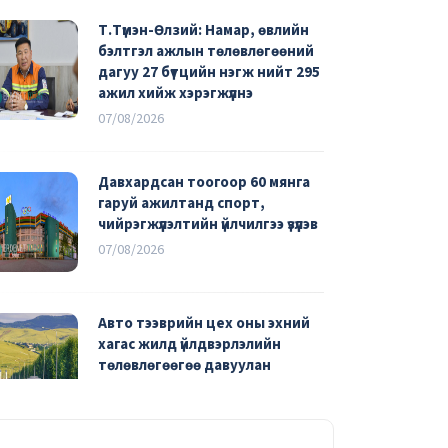
Т.Түмэн-Өлзий: Намар, өвлийн
бэлтгэл ажлын төлөвлөгөөний
дагуу 27 бүтцийн нэгж нийт 295
ажил хийж хэрэгжүүлнэ
07/08/2026
Давхардсан тоогоор 60 мянга
гаруй ажилтанд спорт,
чийрэгжүүлэлтийн үйлчилгээ үзүүлэв
07/08/2026
Авто тээврийн цех оны эхний
хагас жилд үйлдвэрлэлийн
төлөвлөгөөгөө давуулан
биелүүлж, зардлаа 25 тэрбум
төгрөгөөр хэмнэжээ
06/08/2026