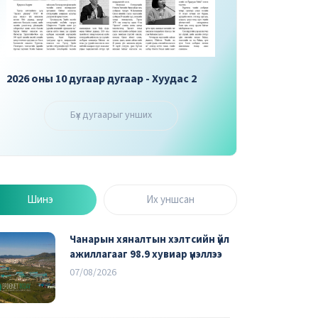
2026 оны 10 дугаар дугаар - Хуудас 3
2026 оны 10 дугаар 
Бүх дугаарыг унших
Шинэ
Их уншсан
Чанарын хяналтын хэлтсийн үйл
ажиллагааг 98.9 хувиар үнэллээ
07/08/2026