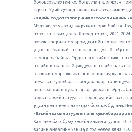
боловсруулахтай холбогдуулан шинжээч томи
гарсан. Үүний хүрээнд таван шинжээч томилогд
-Нөөцийн тодотголоор өмнө тогтоосон нөөцийн х
Мэдээж, хэмжээнд өөрчлөлт орж байгаа. Гэх
зэрэг нь нэмэгдэнэ. Яагаад гэвэл, 2021-2024 
ахиулах зорилгоор өрөмдлөгийн торыг нягтар
үр дүн нь бидний төлөвлөсөн дүнтэй ойрхон
нэмэгдэж байгаа. Ордын нөөцийн хэмжээ нэмэгд
зэсийн үнэ ханштай уялдуулан зэсийн захын аг
баялгийн мэргэжлийн зөвлөлийн хурлаас бата
агуулгыг хувилбарт тооцооллоор танилцуула
шинжээчдийн дүгнэлт дээр үндэслэн Эрдэс б
ордын зэсийн агуулгыг хэдэн хувийн захын а
үндсэн дээр нөөц нэмэгдэх боломж бүрдэнэ. Н
-Зэсийн захын агуулгыг аль хувилбараар авах
Хамгийн бага буюу зэсийн захын агуулгыг 0.1
зэсийн өнөөгийн ханш үүнд гол нөлөө үзүүлнэ. 