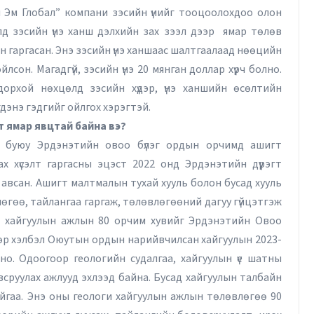
 Эм Глобал” компани зэсийн үнийг тооцоолохдоо олон
лд зэсийн үнэ ханш дэлхийн зах зээл дээр ямар төлөв
эн гаргасан. Энэ зэсийн үнэ ханшаас шалтгаалаад нөөцийн
лсон. Магадгүй, зэсийн үнэ 20 мянган доллар хүрч болно.
дорхой нөхцөлд зэсийн хүдэр, үнэ ханшийн өсөлтийн
дэнэ гэдгийг ойлгох хэрэгтэй.
элт ямар явцтай байна вэ?
гт буюу Эрдэнэтийн овоо бүлэг ордын орчимд ашигт
 хүсэлт гаргасны эцэст 2022 онд Эрдэнэтийн дүүрэгт
авсан. Ашигт малтмалын тухай хууль болон бусад хууль
гөө, тайлангаа гаргаж, төлөвлөгөөний дагуу гүйцэтгэж
т хайгуулын ажлын 80 орчим хувийг Эрдэнэтийн Овоо
Д.ӨНӨБАТ: Ажилтнуудад
өр хэлбэл Оюутын ордын нарийвчилсан хайгуулын 2023-
эмчилгээ, сувилгаанд зориулж
но. Одоогоор геологийн судалгаа, хайгуулын үе шатны
жилд 1.5 сая төгрөг хүртэлх
овсруулах ажлууд эхлээд байна. Бусад хайгуулын талбайн
дэмжлэг олгож байгаа
айгаа. Энэ оны геологи хайгуулын ажлын төлөвлөгөө 90
М.Одгэрэл
29/05/2026