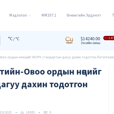
Мэдээлэл
ФМ107.1
Өнөөгийн Эрдэнэт
°C
$14240.00
-1.47
/ °C
Зэсийн ханш
Овоо ордын нөөцийг ЖОРК стандартын дагуу дахин тодотгон баталгааж
тийн-Овоо ордын нөөцийг
агуу дахин тодотгон
10/2025
16385
0