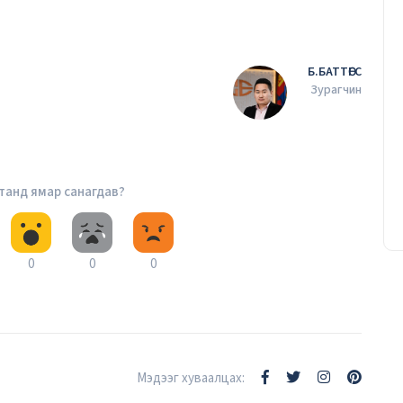
Б.БАТТӨГС
Зурагчин
Уурхайн ирээдүйг тооцоологч
инженер
Т.Батчулуун
20/03/2026
 танд ямар санагдав?
0
0
0
Мэдээг хуваалцах: