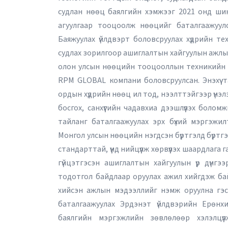
судлан нөөц баялгийн хэмжээг 2021 онд шин
агуулгаар тооцоолж нөөцийг баталгаажуул
Баяжуулах үйлдвэрт боловсруулах хүдрийн т
судлах зорилгоор ашиглалтын хайгуулын ажлыг 
2026 оны 10 дугаа
олон улсын нөөцийн тооцооллын техникийн 
RPM GLOBAL компани боловсруулсан. Энэхүү 
ордын хүдрийн нөөц ил тод, нээлттэйгээр үнэл
босгох, санхүүгийн чадавхиа дээшлүүлэх болом
тайланг баталгаажуулах эрх бүхий мэргэжилт
Монгол улсын нөөцийн нэгдсэн бүртгэлд бүртгэ
стандарттай, үүнд нийцүүлж хөрвүүлэх шаардлага
гүйцэтгэсэн ашиглалтын хайгуулын үр дүн
тодотгол байдлаар оруулах ажил хийгдэж ба
хийсэн ажлын мэдээллийг нэмж оруулна гэ
баталгаажуулах Эрдэнэт үйлдвэрийн Ерөн
баялгийн мэргэжлийн зөвлөлөөр хэлэлцүү