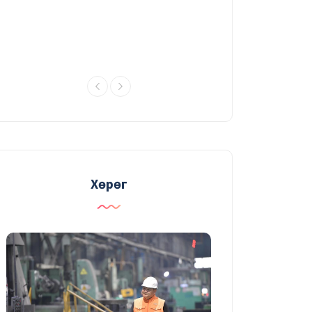
УДИРДАХ АЖИЛТНЫ ШУУРХАЙ
ЗӨВЛӨГӨӨНИЙ ТОЙМ
03/08/2026
Судалгаа, шинжилгээний
хүрээлэн үйлдвэрлэлийн үр ашгийг
нэмэгдүүлэх судалгаагаа
өргөжүүлж байна
31/07/2026
Хөрөг
ГАЛАА ИНЖЕНЕР
30/07/2026