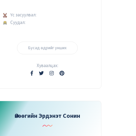
Үс засуулвал:
Суудал:
Бусад өдрийг унших
Хуваалцах:
Өнөөгийн Эрдэнэт Сонин