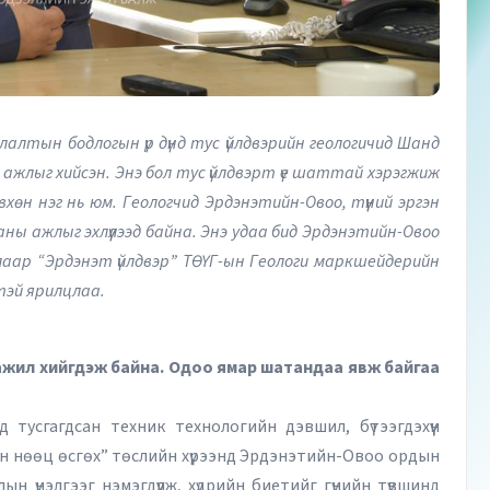
лалтын бодлогын үр дүнд тус үйлдвэрийн геологичид Шанд
жлыг хийсэн. Энэ бол тус үйлдвэрт үе шаттай хэрэгжиж
вхөн нэг нь юм. Геологчид Эрдэнэтийн-Овоо, түүний эргэн
ны ажлыг эхлүүлээд байна. Энэ удаа бид Эрдэнэтийн-Овоо
аар “Эрдэнэт үйлдвэр” ТӨҮГ-ын Геологи маркшейдерийн
лтэй ярилцлаа.
 ажил хийгдэж байна. Одоо ямар шатандаа явж байгаа
 тусгагдсан техник технологийн дэвшил, бүтээгдэхүүн
ийн нөөц өсгөх” төслийн хүрээнд Эрдэнэтийн-Овоо ордын
н үнэлгээг нэмэгдүүлж, хүдрийн биетийг гүнийн түвшинд