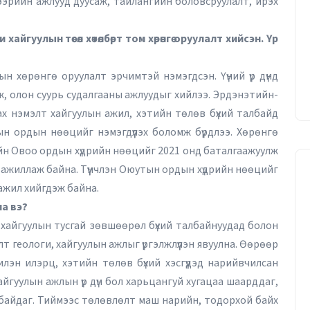
ээрийн ажлууд дуусаж, тайлангийн боловсруулалт, ирэх
йгуулын төсөл хөтөлбөрт том хөрөнгө оруулалт хийсэн. Үр
ын хөрөнгө оруулалт эрчимтэй нэмэгдсэн. Үүний үр дүнд
, олон суурь судалгааны ажлуудыг хийлээ. Эрдэнэтийн-
х нэмэлт хайгуулын ажил, хэтийн төлөв бүхий талбайд
н ордын нөөцийг нэмэгдүүлэх боломж бүрдлээ. Хөрөнгө
ийн Овоо ордын хүдрийн нөөцийг 2021 онд баталгаажуулж
 ажиллаж байна. Түүнчлэн Оюутын ордын хүдрийн нөөцийг
 ажил хийгдэж байна.
на вэ?
 хайгуулын тусгай зөвшөөрөл бүхий талбайнуудад болон
 геологи, хайгуулын ажлыг үргэлжлүүлэн явуулна. Өөрөөр
лэн илэрц, хэтийн төлөв бүхий хэсгүүдэд нарийвчилсан
хайгуулын ажлын үр дүн бол харьцангуй хугацаа шаарддаг,
 байдаг. Тиймээс төлөвлөлт маш нарийн, тодорхой байх