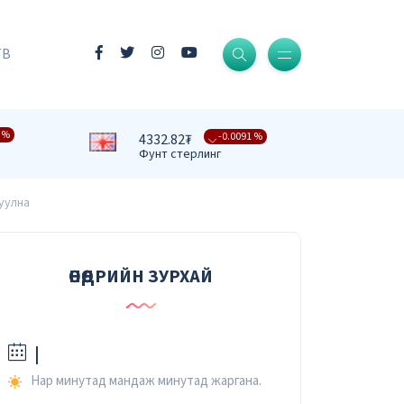
-0.0004 %
3409.39₮
Доллар
ТВ
-0.0161 %
3731.58₮
Евро
 %
-0.0091 %
4332.82₮
Фунт стерлинг
-0.0079 %
476.27₮
уулна
Юань
-0.0067 %
37.42₮
Рубль
ӨНӨӨДРИЙН ЗУРХАЙ
-0.0232 %
2.59₮
Вон
|
Нар минутад мандаж минутад жаргана.