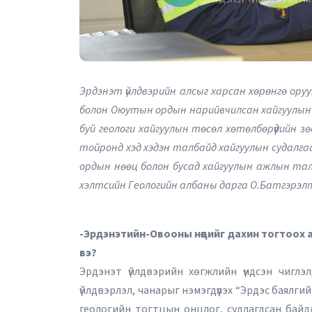
Эрдэнэт үйлдвэрийн алсыг харсан хөрөнгө оруу
болон Оюутын ордын нарийвчилсан хайгуулын а
буй геологи хайгуулын төсөл хөтөлбөрүүдийн зө
тойронд хэд хэдэн талбайд хайгуулын судалгаа
ордын нөөц болон бусад хайгуулын ажлын тал
хэлтсийн Геологийн албаны дарга О.Батгэрэ
-Эрдэнэтийн-Овооны нөөцийг дахин тогтоох
вэ?
Эрдэнэт үйлдвэрийн хөгжлийн үндсэн чиглэлд
үйлдвэрлэл, чанарыг нэмэгдүүлэх “Эрдэс баялг
геологийн тогтцын онцлог, судлагдсан байдлы