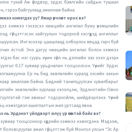
лох тухай Аж үйлдвэр, эрдэс баялгийн сайдын тушаал
он, гэрээ байгуулаад ажиллаж байна.
эмжээ нэмэгдэх үү? Ямар өөрчлөлт орох вэ?
дээ хэмжээ гэхээсээ нөөцийн ангилал буюу үнэмшлийн
онд гүйцэтгэсэн хайгуулын тодорхой хэсгүүдэд ангиллыг
шуулсан. Ингэснээр цаашлаад олборлох явцад гарч буй
 очих ёстой. Энэ дагуу нөөцийн ангилал болон хэмжээ
эх бас нэг суурь хүчин зүйл нь дэлхийн зах зээл дээрх
уулгыг 0.17 хувиар урьдчилан тооцоолсон. Үүнийг Эрдэс
лгаажуулна. Ер нь бид зөвлөлийн хуралд зэсийн захын
хаар ажиллаж байна. Бидний танилцуулсан хувилбарыг
аялгийн зөвлөлийн хурлаар хэлэлцэж, Эрдэнэтийн-Овоо
гуулгатай гэж авахыг тодорхойлж, шийдвэрлэнэ. Үүний
өөц нэмэгдвэл ашиглалтын жил уртсаад явна.
 нь Эрдэнэт үйлдвэрт илүү үр өгөөжтэй байх вэ?
7 хувиар тооцсоноор хүдрийн хэмжээ нэмэгдэнэ. Мэдээж,
ТЭЗҮ боловсруулах ажил гүйцэтгэж буй Монгол улсын “Эс Ар