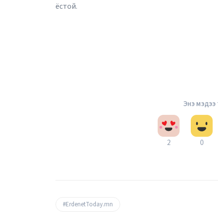
ёстой.
Энэ мэдээ
2
0
#ErdenetToday.mn