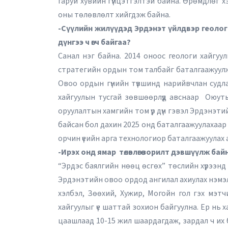
гаруй хувийн гүйцэтгэлтэй байна. Өрөмдлөг х
оны төлөвлөлт хийгдэж байна.
-Сүүлийн жилүүдэд Эрдэнэт үйлдвэр геологи ха
дүнгээ ч өгч байгаа?
Санал нэг байна. 2014 оноос геологи хайгуул
стратегийн ордын том талбайг баталгаажуулж
Овоо ордын гүнийн түвшинд нарийвчлан судла
хайгуулын тусгай зөвшөөрлүүд авснаар Оюуты
оруулалтын хамгийн том үр дүн гэвэл Эрдэнэт
байсан бол дахин 2025 онд баталгаажуулахаар
орчин үеийн арга технологиор баталгаажуулах
-Ирэх онд ямар төлөвлөгөө зорилт дэвшүүлж бай
“Эрдэс баялгийн нөөц өсгөх” төслийн хүрээнд
Эрдэнэтийн овоо ордод ангилал ахиулах нэмэлт
хэлбэл, Зөөхий, Хужир, Могойн гол гэх мэтчи
хайгуулыг үе шаттай зохион байгуулна. Ер нь 
цаашлаад 10-15 жил шаардагдаж, зардал ч их