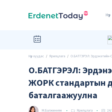
Нүүр
Нүүр хуудас
Ярилцлага
О.БАТГЭРЭЛ: Эрдэнэтийн-
О.БАТГЭРЭЛ: Эрдэнэ
ЖОРК стандартын д
баталгаажуулна
М.Балжинням
Ярилцлага
24/