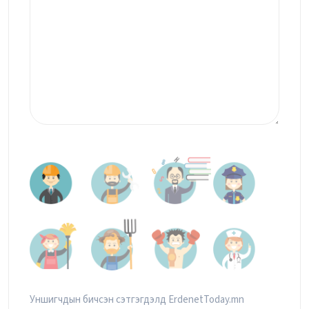
Уншигчдын бичсэн сэтгэгдэлд ErdenetToday.mn