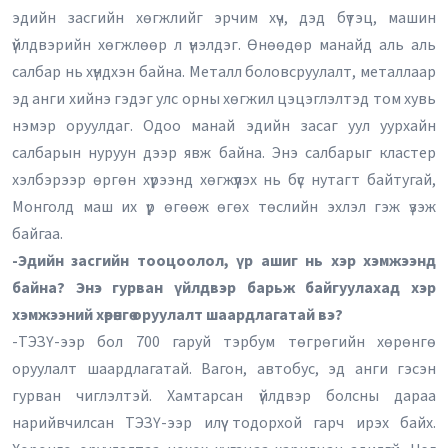
эдийн засгийн хөгжлийг эрчим хүч, дэд бүтэц, машин
үйлдвэрийн хөгжлөөр л үнэлдэг. Өнөөдөр манайд аль аль
салбар нь хүндхэн байна. Металл боловсруулалт, металлаар
эд анги хийнэ гэдэг улс орны хөгжил цэцэглэлтэд том хувь
нэмэр оруулдаг. Одоо манай эдийн засаг уул уурхайн
салбарын нуруун дээр явж байна. Энэ салбарыг кластер
хэлбэрээр өргөн хүрээнд хөгжүүлэх нь бүс нутагт байтугай,
Монголд маш их үр өгөөж өгөх төслийн эхлэл гэж үзэж
байгаа.
-Эдийн засгийн тооцоолол, үр ашиг нь хэр хэмжээнд
байна? Энэ гурван үйлдвэр барьж байгуулахад хэр
хэмжээний хөрөнгө оруулалт шаардлагатай вэ?
-ТЭЗҮ-ээр бол 700 гаруй тэрбум төгрөгийн хөрөнгө
оруулалт шаардлагатай. Вагон, автобус, эд анги гэсэн
гурван чиглэлтэй. Хамтарсан үйлдвэр болсны дараа
нарийвчилсан ТЭЗҮ-ээр илүү тодорхой гарч ирэх байх.