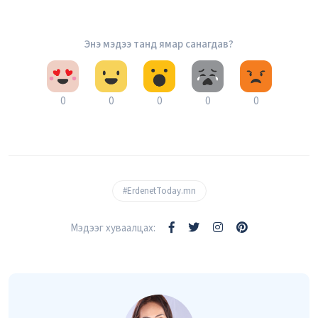
Энэ мэдээ танд ямар санагдав?
0
0
0
0
0
#ErdenetToday.mn
Мэдээг хуваалцах: