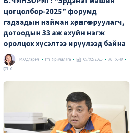
Б.ЧИНЗОРИГ: “Эрдэнэт машин
37.42₮
Рубль
цогцолбор-2025” форумд
-0.0232 %
2.59₮
гадаадын найман хөрөнгө оруулагч,
Вон
дотоодын 33 аж ахуйн нэгж
оролцох хүсэлтээ ирүүлээд байна
М.Одгэрэл
Ярилцлага
05/02/2025
6548
0