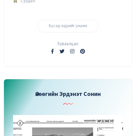
Суудал:
Бусад өдрийг унших
Хуваалцах:
Өнөөгийн Эрдэнэт Сонин