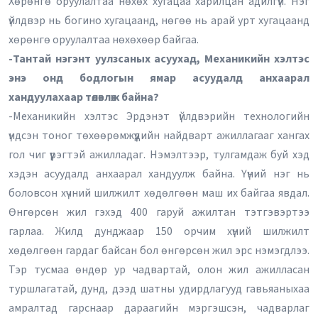
Хөрөнгө оруулалтаа нөхөх хугацаа харилцан адилгүй. Нэг
үйлдвэр нь богино хугацаанд, нөгөө нь арай урт хугацаанд
хөрөнгө оруулалтаа нөхөхөөр байгаа.
-Тантай нэгэнт уулзсаных асуухад, Механикийн хэлтэс
энэ онд бодлогын ямар асуудалд анхаарал
хандуулахаар төлөвлөж байна?
-Механикийн хэлтэс Эрдэнэт үйлдвэрийн технологийн
үндсэн тоног төхөөрөмжүүдийн найдварт ажиллагааг хангах
гол чиг үүрэгтэй ажилладаг. Нэмэлтээр, тулгамдаж буй хэд
хэдэн асуудалд анхаарал хандуулж байна. Үүний нэг нь
боловсон хүчний шилжилт хөдөлгөөн маш их байгаа явдал.
Өнгөрсөн жил гэхэд 400 гаруй ажилтан тэтгэвэртээ
гарлаа. Жилд дунджаар 150 орчим хүний шилжилт
хөдөлгөөн гардаг байсан бол өнгөрсөн жил эрс нэмэгдлээ.
Тэр тусмаа өндөр ур чадвартай, олон жил ажилласан
туршлагатай, дунд, дээд шатны удирдлагууд гавьяаныхаа
амралтад гарснаар дараагийн мэргэшсэн, чадварлаг