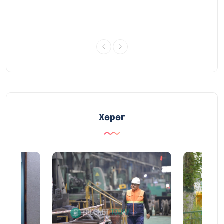
АСАН эмнэлгийн 30 гаруй эмч,
мэргэжилтэн Эрдэнэт хотод ажиллаж
байна
03/08/2026
УДИРДАХ АЖИЛТНЫ ШУУРХАЙ ЗӨВЛӨГӨӨНИЙ
ТОЙМ
03/08/2026
Хөрөг
Судалгаа, шинжилгээний хүрээлэн
үйлдвэрлэлийн үр ашгийг нэмэгдүүлэх
судалгаагаа өргөжүүлж байна
31/07/2026