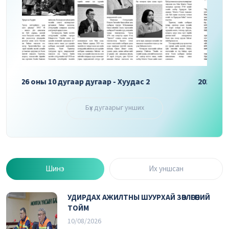
2026 оны 10 дугаар дугаар - Хуудас 3
2026 
Бүх дугаарыг унших
Шинэ
Их уншсан
УДИРДАХ АЖИЛТНЫ ШУУРХАЙ ЗӨВЛӨГӨӨНИЙ
ТОЙМ
10/08/2026