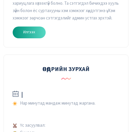
хариуцлага хүлээхгүй болно. Та сэтгэгдэл бичихдээ хууль
зүйн болон ёс суртахууны хэм хэмжээг хүндэтгэнэ үү. Хэм
хэмжээг зөрчсөн сэтгэгдэлийг админ устгах эрхтэй.
Илгээх
ӨНӨӨДРИЙН ЗУРХАЙ
|
Нар минутад мандаж минутад жаргана.
Үс засуулвал: