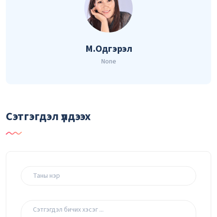
М.Одгэрэл
None
Сэтгэгдэл үлдээх