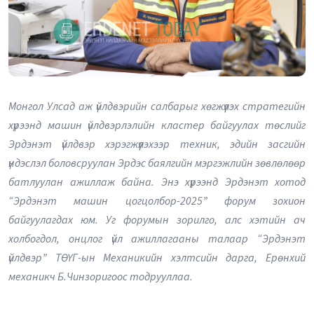
Монгол Улсад аж үйлдвэрийн салбарыг хөгжүүлэх стратегийн
хүрээнд машин үйлдвэрлэлийн кластер байгуулах төслийг
Эрдэнэт үйлдвэр хэрэгжүүлэхээр техник, эдийн засгийн
үндэслэл боловсруулан Эрдэс баялгийн мэргэжлийн зөвлөлөөр
батлуулан ажиллаж байна. Энэ хүрээнд Эрдэнэт хотод
“Эрдэнэт машин цогцолбор-2025” форум зохион
байгуулагдах юм. Уг форумын зорилго, алс хэтийн ач
холбогдол, онцлог үйл ажиллагааны талаар “Эрдэнэт
үйлдвэр” ТӨҮГ-ын Механикийн хэлтсийн дарга, Ерөнхий
механикч Б.Чинзоригоос тодрууллаа.