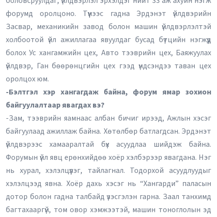
боловсруулдаг, үйлдвэрлэл эрхэлдэг нийт 33 аж ахуйн нэгж
форумд оролцоно. Түүнээс гадна Эрдэнэт үйлдвэрийн
Засвар, механикийн завод болон машин үйлдвэрлэлтэй
холбоотой үйл ажиллагаа явуулдаг бусад бүтцийн нэгжүүд
болох Ус хангамжийн цех, Авто тээврийн цех, Баяжуулах
үйлдвэр, Ган бөөрөнцгийн цех гээд үндсэндээ таван цех
оролцох юм.
-Бэлтгэл хэр хангагдаж байна, форум ямар зохион
байгуулалтаар явагдах вэ?
-Зам, тээврийн яамнаас албан бичиг ирээд, Ажлын хэсэг
байгуулаад ажиллаж байна. Хөтөлбөр батлагдсан. Эрдэнэт
үйлдвэрээс хамааралтай бүх асуудлаа шийдэж байна.
Форумын үйл явц ерөнхийдөө хоёр хэлбэрээр явагдана. Нэг
нь хурал, хэлэлцүүлэг, тайлагнал. Тодорхой асуудлуудыг
хэлэлцээд явна. Хоёр дахь хэсэг нь “Хангарди” паласын
дотор болон гадна талбайд үзэсгэлэн гарна. Заал танхимд
багтахааргүй, том овор хэмжээтэй, машин тоноглолын эд