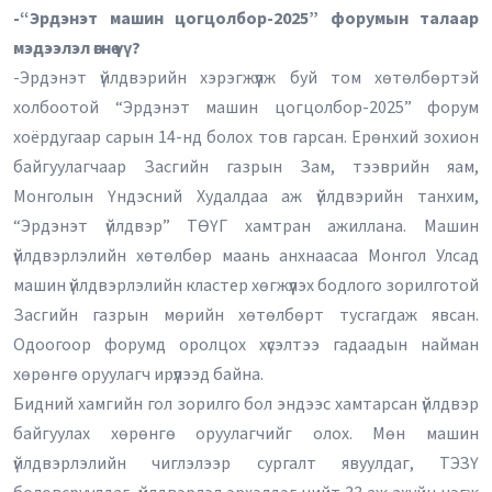
-“Эрдэнэт машин цогцолбор-2025” форумын талаар
мэдээлэл өгнө үү?
-Эрдэнэт үйлдвэрийн хэрэгжүүлж буй том хөтөлбөртэй
холбоотой “Эрдэнэт машин цогцолбор-2025” форум
хоёрдугаар сарын 14-нд болох тов гарсан. Ерөнхий зохион
байгуулагчаар Засгийн газрын Зам, тээврийн яам,
Монголын Үндэсний Худалдаа аж үйлдвэрийн танхим,
“Эрдэнэт үйлдвэр” ТӨҮГ хамтран ажиллана. Машин
үйлдвэрлэлийн хөтөлбөр маань анхнаасаа Монгол Улсад
машин үйлдвэрлэлийн кластер хөгжүүлэх бодлого зорилготой
Засгийн газрын мөрийн хөтөлбөрт тусгагдаж явсан.
Одоогоор форумд оролцох хүсэлтээ гадаадын найман
хөрөнгө оруулагч ирүүлээд байна.
Бидний хамгийн гол зорилго бол эндээс хамтарсан үйлдвэр
байгуулах хөрөнгө оруулагчийг олох. Мөн машин
үйлдвэрлэлийн чиглэлээр сургалт явуулдаг, ТЭЗҮ