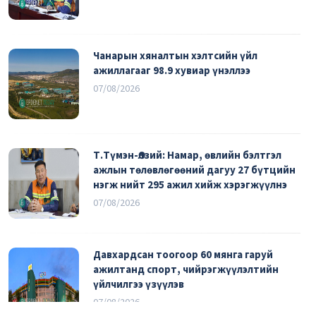
Чанарын хяналтын хэлтсийн үйл
ажиллагааг 98.9 хувиар үнэллээ
07/08/2026
Т.Түмэн-Өлзий: Намар, өвлийн бэлтгэл
ажлын төлөвлөгөөний дагуу 27 бүтцийн
нэгж нийт 295 ажил хийж хэрэгжүүлнэ
07/08/2026
Давхардсан тоогоор 60 мянга гаруй
ажилтанд спорт, чийрэгжүүлэлтийн
үйлчилгээ үзүүлэв
07/08/2026