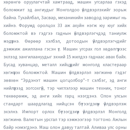
хөрөнгө оруулагчтай хамтраад, машин угсарлаа гэхэд
боломжит эд ангиудыг Монголдоо үйлдвэрлэхийг зорьж
байна. Тухайлбал, Засвар, механикийн заводод заримыг нь
хийнэ. Форумд оролцох 33 аж ахуйн нэгж юу юуг хийх
боломжтой вэ гэдгээ гаднын үйлдвэрлэгчдэд таниулж
мэдүүлнэ. Өөрөөр хэлбэл, дотоодын үйлдвэрлэгчдийг
дэмжиж ажиллана гэсэн үг. Машин угсрах гол хөдөлгүүрээс
эхлээд зангилаануудыг эхний 15 жилдээ гаднаас авах байх.
Бусад хуванцар, металл хийцүүдийг монголд кластераар
хөгжүүлэх боломжтой. Машин үйлдвэрлэл хөгжинө гэдэг
зөвхөн “Эрдэнэт машин цогцолбор”-т сэлбэг, эд анги
нийлүүлээд зогсохгүй, тэр чиглэлээр машин техник, тоног
төхөөрөмж, эд анги хийх гарц нээгдэнэ. Олон улсын
стандарт шаардлагад нийцсэн бүтээгдэхүүн үйлдвэрлэж
эхэлнэ. Импорт орлох бүтээгдэхүүн үйлдвэрлэл Монголд
хөгжинө. Валютын урсгал тэр хэмжээгээр тогтоно. Ажлын
байр нэмэгдэнэ. Маш олон давуу талтай. Аливаа улс орны