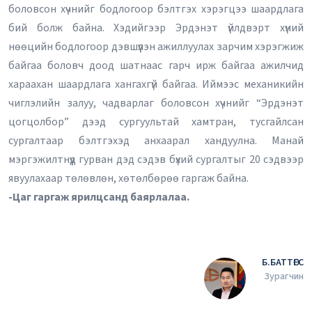
боловсон хүчнийг бодлогоор бэлтгэх хэрэгцээ шаардлага
бий болж байна. Хэдийгээр Эрдэнэт үйлдвэрт хүний
нөөцийн бодлогоор дэвшүүлэн ажиллуулах зарчим хэрэгжиж
байгаа боловч доод шатнаас гарч ирж байгаа ажилчид
хараахан шаардлага хангахгүй байгаа. Иймээс механикийн
чиглэлийн залуу, чадварлаг боловсон хүчнийг “Эрдэнэт
цогцолбор” дээд сургуультай хамтран, тусгайлсан
сургалтаар бэлтгэхэд анхаарал хандуулна. Манай
мэргэжилтнүүд гурван дэд сэдэв бүхий сургалтыг 20 сэдвээр
явуулахаар төлөвлөн, хөтөлбөрөө гаргаж байна.
-Цаг гаргаж ярилцсанд баярлалаа.
Б.БАТТӨГС
Зурагчин