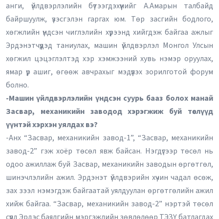
анги, үйлдвэрлэлийн бүтээгдэхүүнийг А.Амарын талбайд
байршуулж, үзэсгэлэн гаргах юм. Төр засгийн бодлого,
хөгжлийн үндсэн чиглэлийн хүрээнд хийгдэж байгаа ажлыг
Эрдэнэтчүүдэд таниулах, машин үйлдвэрлэл Монгол Улсын
хөгжил цэцэглэлтэд хэр хэмжээний хувь нэмэр оруулах,
ямар үр ашиг, өгөөж авчрахыг мэдүүлэх зорилготой форум
болно.
-Машин үйлдвэрлэлийн үндсэн суурь бааз болох манай
Засвар, механикийн заводод хэрэгжиж буй төслүүд
үүнтэй хэрхэн уялдах вэ?
-Анх “Засвар, механикийн завод-1”, “Засвар, механикийн
завод-2” гэж хоёр төсөл явж байсан. Нэгдүгээр төсөл нь
одоо ажиллаж буй Засвар, механикийн заводын өргөтгөл,
шинэчлэлийн ажил. Эрдэнэт үйлдвэрийн хүчин чадал өсөж,
зах зээл нэмэгдэж байгаатай уялдуулан өргөтгөлийн ажил
хийж байгаа. “Засвар, механикийн завод-2” нэртэй төсөл
сүүлд Эрдэс баялгийн мэргэжлийн зөвлөлөөр ТЭЗҮ батлагдах