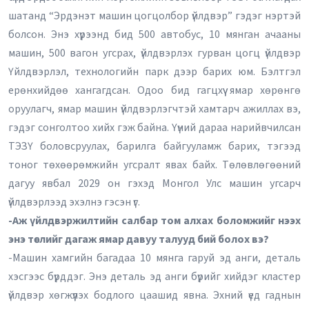
шатанд “Эрдэнэт машин цогцолбор үйлдвэр” гэдэг нэртэй
болсон. Энэ хүрээнд бид 500 автобус, 10 мянган ачааны
машин, 500 вагон угсрах, үйлдвэрлэх гурван цогц үйлдвэр
Үйлдвэрлэл, технологийн парк дээр барих юм. Бэлтгэл
ерөнхийдөө хангагдсан. Одоо бид гагцхүү ямар хөрөнгө
оруулагч, ямар машин үйлдвэрлэгчтэй хамтарч ажиллах вэ,
гэдэг сонголтоо хийх гэж байна. Үүний дараа нарийвчилсан
ТЭЗҮ боловсруулах, барилга байгууламж барих, тэгээд
тоног төхөөрөмжийн угсралт явах байх. Төлөвлөгөөний
дагуу явбал 2029 он гэхэд Монгол Улс машин угсарч
үйлдвэрлээд эхэлнэ гэсэн үг.
-Аж үйлдвэржилтийн салбар том алхах боломжийг нээх
энэ төслийг дагаж ямар давуу талууд бий болох вэ?
-Машин хамгийн багадаа 10 мянга гаруй эд анги, деталь
хэсгээс бүрддэг. Энэ деталь эд анги бүрийг хийдэг кластер
үйлдвэр хөгжүүлэх бодлого цаашид явна. Эхний үед гаднын